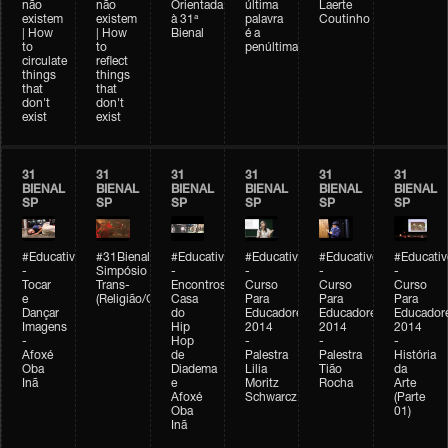
não
não
Orientada
última
Laerte
existem
existem
à 31ª
palavra
Coutinho
| How
| How
Bienal
é a
to
to
penúltima
circulate
reflect
things
things
that
that
don't
don't
exist
exist
31
31
31
31
31
31
BIENAL
BIENAL
BIENAL
BIENAL
BIENAL
BIENAL
SP
SP
SP
SP
SP
SP
#Educativobienal
#31Bienal
#Educativobienal
#Educativobienal
#Educativobienal
#Educativ
-
Simpósio
-
-
-
-
Tocar
Trans-
Encontros:
Curso
Curso
Curso
e
(Religião/Gênero)
Casa
Para
Para
Para
Dançar
do
Educadores
Educadores
Educador
Imagens
Hip
2014
2014
2014
-
Hop
-
-
-
Afoxé
de
Palestra
Palestra
História
Oba
Diadema
Lilia
Tião
da
Inã
e
Moritz
Rocha
Arte
Afoxé
Schwarcz
(Parte
Oba
01)
Inã