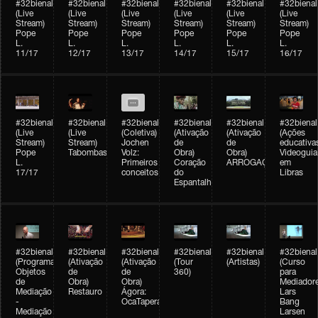
#32bienal
#32bienal
#32bienal
#32bienal
#32bienal
#32bienal
(Live
(Live
(Live
(Live
(Live
(Live
Stream)
Stream)
Stream)
Stream)
Stream)
Stream)
Pope
Pope
Pope
Pope
Pope
Pope
L.
L.
L.
L.
L.
L.
11/17
12/17
13/17
14/17
15/17
16/17
#32bienal
#32bienal
#32bienal
#32bienal
#32bienal
#32bienal
(Live
(Live
(Coletiva)
(Ativação
(Ativação
(Ações
Stream)
Stream)
Jochen
de
de
educativa
Pope
Tabombass
Volz:
Obra)
Obra)
Videoguia
L.
Primeiros
Coração
ARROGAÇÃO
em
17/17
conceitos
do
Libras
Espantalho
#32bienal
#32bienal
#32bienal
#32bienal
#32bienal
#32bienal
(Programação)
(Ativação
(Ativação
(Tour
(Artistas)
(Curso
Objetos
de
de
360)
para
de
Obra)
Obra)
Mediadore
Mediação
Restauro
Ágora:
Lars
-
OcaTaperaTerreiro
Bang
Mediação
Larsen