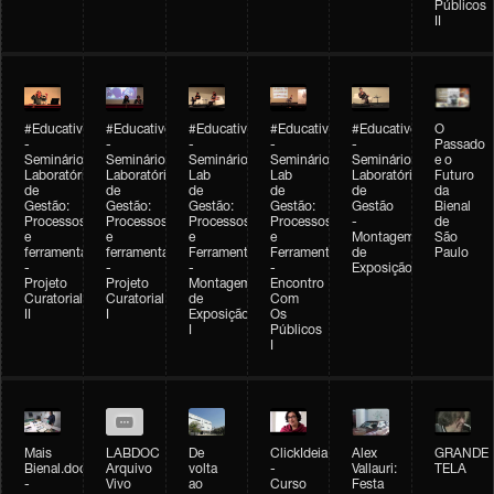
Públicos
II
#Educativobienal
#Educativobienal
#Educativobienal
#Educativobienal
#Educativobienal
O
-
-
-
-
-
Passado
Seminário
Seminário
Seminário
Seminário
Seminário
e o
Laboratório
Laboratório
Lab
Lab
Laboratório
Futuro
de
de
de
de
de
da
Gestão:
Gestão:
Gestão:
Gestão:
Gestão
Bienal
Processos
Processos
Processos
Processos
-
de
e
e
e
e
Montagem
São
ferramentas
ferramentas
Ferramentas
Ferramentas
de
Paulo
-
-
-
-
Exposição
Projeto
Projeto
Montagem
Encontro
Curatorial
Curatorial
de
Com
II
I
Exposição
Os
I
Públicos
I
Mais
LABDOC
De
ClickIdeia
Alex
GRANDE
Bienal.doc
Arquivo
volta
-
Vallauri:
TELA
-
Vivo
ao
Curso
Festa