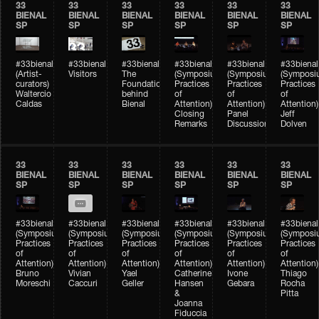
33
33
33
33
33
33
BIENAL
BIENAL
BIENAL
BIENAL
BIENAL
BIENAL
SP
SP
SP
SP
SP
SP
#33bienal
#33bienal
#33bienal
#33bienal
#33bienal
#33bienal
(Artist-
Visitors
The
(Symposium
(Symposium
(Symposi
curators)
Foundation
Practices
Practices
Practices
Waltercio
behind
of
of
of
Caldas
Bienal
Attention)
Attention)
Attention)
Closing
Panel
Jeff
Remarks
Discussion
Dolven
33
33
33
33
33
33
BIENAL
BIENAL
BIENAL
BIENAL
BIENAL
BIENAL
SP
SP
SP
SP
SP
SP
#33bienal
#33bienal
#33bienal
#33bienal
#33bienal
#33bienal
(Symposium
(Symposium
(Symposium
(Symposium
(Symposium
(Symposi
Practices
Practices
Practices
Practices
Practices
Practices
of
of
of
of
of
of
Attention)
Attention)
Attention)
Attention)
Attention)
Attention)
Bruno
Vivian
Yael
Catherine
Ivone
Thiago
Moreschi
Caccuri
Geller
Hansen
Gebara
Rocha
&
Pitta
Joanna
Fiduccia