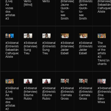
(Live)
Vento
Vento
(Interview)
(Entrevista)
(Interview)
As
[Wind]
Jaune
Jaune
Sebastián
vozes
Quick-
Quick-
Calfuque
dos
to-
to-
Aliste
artistas
see
see
#3
Smith
Smith
#34bienal​
#34bienal​
#34bienal​
#34bienal​
#34bienal​
The
(Entrevista)
(Interview)
(Entrevista)
(Interview)
(Entrevista)
voices
Sebastián
Sung
Sung
Jaider
Jaider
of the
Calfuqueo
Tieu
Tieu
Esbell
Esbell
artists
Aliste
#2:
Tikmũ’ũn
chants
#34Bienal​​
#34bienal
#34bienal
#34bienal
#34bienal
#34bienal
(Live)
(Interview)
(Entrevista/Interview)
(Entrevista/Interview)
(Entrevista/Interview)
(Entrevist
As
Edurne
Edurne
Carmela
Carmela
Zina
vozes
Rubio
Rubio
Gross
Gross
Saro-
dos
Wiwa
artistas
#2