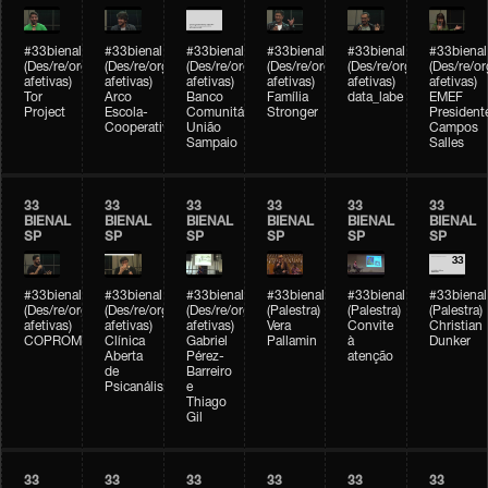
#33bienal
#33bienal
#33bienal
#33bienal
#33bienal
#33bienal
(Des/re/organizações
(Des/re/organizações
(Des/re/organizações
(Des/re/organizações
(Des/re/organizações
(Des/re/o
afetivas)
afetivas)
afetivas)
afetivas)
afetivas)
afetivas)
Tor
Arco
Banco
Família
data_labe
EMEF
Project
Escola-
Comunitário
Stronger
President
Cooperativa
União
Campos
Sampaio
Salles
33
33
33
33
33
33
BIENAL
BIENAL
BIENAL
BIENAL
BIENAL
BIENAL
SP
SP
SP
SP
SP
SP
#33bienal
#33bienal
#33bienal
#33bienal
#33bienal
#33bienal
(Des/re/organizações
(Des/re/organizações
(Des/re/organizações
(Palestra)
(Palestra)
(Palestra)
afetivas)
afetivas)
afetivas)
Vera
Convite
Christian
COPROMO
Clínica
Gabriel
Pallamin
à
Dunker
Aberta
Pérez-
atenção
de
Barreiro
Psicanálise
e
Thiago
Gil
33
33
33
33
33
33