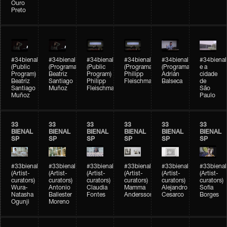
Ouro
Preto
#34bienal
#34bienal
#34bienal
#34bienal
#34bienal
#34bienal
(Public
(Programação)
(Public
(Programação)
(Programação)
e a
Program)
Beatriz
Program)
Philipp
Adrián
cidade
Beatriz
Santiago
Philipp
Fleischmann
Balseca
de
Santiago
Muñoz
Fleischmann
São
Muñoz
Paulo
33
33
33
33
33
33
BIENAL
BIENAL
BIENAL
BIENAL
BIENAL
BIENAL
SP
SP
SP
SP
SP
SP
#33bienal
#33bienal
#33bienal
#33bienal
#33bienal
#33bienal
(Artist-
(Artist-
(Artist-
(Artist-
(Artist-
(Artist-
curators)
curators)
curators)
curators)
curators)
curators)
Wura-
Antonio
Claudia
Mamma
Alejandro
Sofia
Natasha
Ballester
Fontes
Andersson
Cesarco
Borges
Ogunji
Moreno