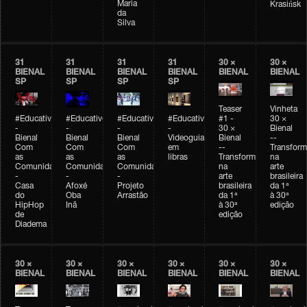
Maria
Krasińsk
da
Silva
31
31
31
31
30 ×
30 ×
BIENAL
BIENAL
BIENAL
BIENAL
BIENAL
BIENAL
SP
SP
SP
SP
Teaser
Vinheta
#Educativobienal
#Educativobienal
#Educativobienal
#Educativobienal
#1 -
30 ×
-
-
-
-
30 ×
Bienal
Bienal
Bienal
Bienal
Videoguia
Bienal
--
Com
Com
Com
em
--
Transfor
as
as
as
libras
Transformações
na
Comunidades
Comunidades
Comunidades
na
arte
-
-
-
arte
brasileira
Casa
Afoxé
Projeto
brasileira
da 1ª
do
Oba
Arrastão
da 1ª
à 30ª
HipHop
Inã
à 30ª
edição
de
edição
Diadema
30 ×
30 ×
30 ×
30 ×
30 ×
30 ×
BIENAL
BIENAL
BIENAL
BIENAL
BIENAL
BIENAL