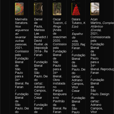
Marinella
Daniel
Oscar
Daiara
Arjan
Senatore.
de
Tuazon,
Growth
Tukano,
Kahtiri
Martins,
Comple
Nos
Paula,
Rings
Atlântico
Ēõrõ
erguemos
Marissa
[Anéis
(Corda)
,
–
ao
Lee
de
2021.
Espelho
levantar
Benedict &
crescimento],
Comissionada
da
outras
David
2020.
pela
vida
,
pessoas
,
Rueter.
deposition
Comissionada
Fundação
2020.
Reprodução: Levi
2021.
[deposição],
pela
Bienal
Fanan
Comissionada
2018‑.
Reprodução: Levi
Fundação
de
/
pela
Fanan
Bienal
São
Fundação
Fundação
/
de
Paulo
Bienal
Bienal
Fundação
São
para a
de
de
Bienal
Paulo
34ª
São
São
de
para a
Bienal.
Reproduçã
Paulo. Design
Paulo
São
34ª
Fanan
do
para a
Paulo. Design
Bienal.
/
cartaz:
34ª
do
Obra
Fundação
Adriano
Bienal.
Reprodução: Levi
cartaz:
instalada
Bienal
Campos,
Fanan
Adriano
no
de
Vitor
/
Campos,
Parque
São
Cesar
Fundação
Vitor
Ibirapuera
Paulo.
Design
/
Bienal
Cesar
e no
do
Fundação
de
/
Pavilhão
cartaz
:
Bienal
São
Fundação
da
Adriano
de
Paulo. Design
Bienal
Bienal.
Reprodução: Levi
Campos,
São
do
de
Fanan
Vitor
Paulo