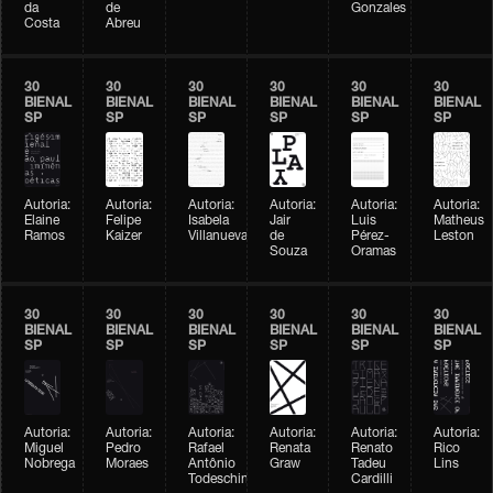
da
de
Gonzales
Costa
Abreu
30
30
30
30
30
30
BIENAL
BIENAL
BIENAL
BIENAL
BIENAL
BIENAL
SP
SP
SP
SP
SP
SP
Autoria:
Autoria:
Autoria:
Autoria:
Autoria:
Autoria:
Elaine
Felipe
Isabela
Jair
Luis
Matheus
Ramos
Kaizer
Villanueva
de
Pérez-
Leston
Souza
Oramas
30
30
30
30
30
30
BIENAL
BIENAL
BIENAL
BIENAL
BIENAL
BIENAL
SP
SP
SP
SP
SP
SP
Autoria:
Autoria:
Autoria:
Autoria:
Autoria:
Autoria:
Miguel
Pedro
Rafael
Renata
Renato
Rico
Nobrega
Moraes
Antônio
Graw
Tadeu
Lins
Todeschini
Cardilli