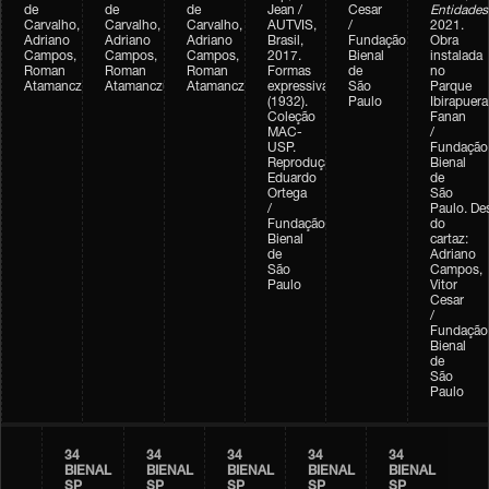
de
de
de
Jean /
Cesar
Entidades
Carvalho,
Carvalho,
Carvalho,
AUTVIS,
/
2021.
Adriano
Adriano
Adriano
Brasil,
Fundação
Obra
Campos,
Campos,
Campos,
2017.
Bienal
instalada
Roman
Roman
Roman
Formas
de
no
Atamanczuk
Atamanczuk
Atamanczuk
expressivas
São
Parque
(1932).
Paulo
Ibirapuera
Coleção
Fanan
MAC-
/
USP.
Fundação
Reprodução:
Bienal
Eduardo
de
Ortega
São
/
Paulo. De
Fundação
do
Bienal
cartaz:
de
Adriano
São
Campos,
Paulo
Vitor
Cesar
/
Fundação
Bienal
de
São
Paulo
34
34
34
34
34
BIENAL
BIENAL
BIENAL
BIENAL
BIENAL
SP
SP
SP
SP
SP