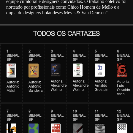
equipe curatorial e designers convidados. O trabalho coletivo foi
norteado por profissionais como Chico Homem de Mello e a
dupla de designers holandeses Mevis & Van Deursen".
TODOS OS CARTAZES
1
2
3
4
5
6
BIENAL
BIENAL
BIENAL
BIENAL
BIENAL
BIENAL
SP
SP
SP
SP
SP
SP
Autoria:
Autoria:
Autoria:
Autoria:
Autoria:
Autoria:
Alexandre
Alexandre
Arnaldo
Luís
Antônio
Antônio
Wollner
Wollner
Grostein
Osvaldo
Maluf
Bandeira
Vanni
7
8
9
10
11
12
BIENAL
BIENAL
BIENAL
BIENAL
BIENAL
BIENAL
SP
SP
SP
SP
SP
SP