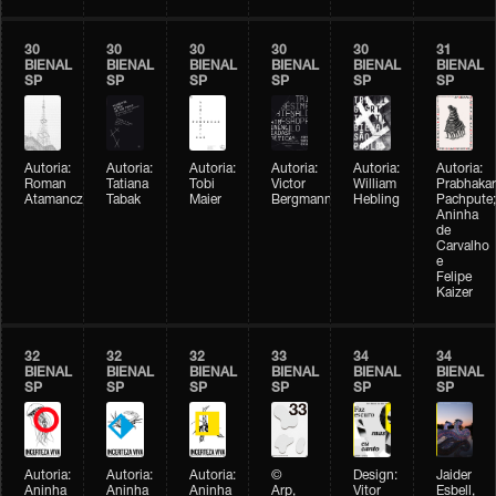
30
30
30
30
30
31
BIENAL
BIENAL
BIENAL
BIENAL
BIENAL
BIENAL
SP
SP
SP
SP
SP
SP
Autoria:
Autoria:
Autoria:
Autoria:
Autoria:
Autoria:
Roman
Tatiana
Tobi
Victor
William
Prabhakar
Atamanczuk
Tabak
Maier
Bergmann
Hebling
Pachpute;
Aninha
de
Carvalho
e
Felipe
Kaizer
32
32
32
33
34
34
BIENAL
BIENAL
BIENAL
BIENAL
BIENAL
BIENAL
SP
SP
SP
SP
SP
SP
Autoria:
Autoria:
Autoria:
©
Design:
Jaider
Aninha
Aninha
Aninha
Arp,
Vitor
Esbell,