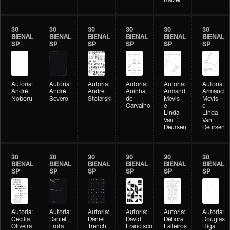
Kaizer
30
30
30
30
30
30
BIENAL
BIENAL
BIENAL
BIENAL
BIENAL
BIENAL
SP
SP
SP
SP
SP
SP
Autoria:
Autoria:
Autoria:
Autoria:
Autoria:
Autoria:
André
André
André
Aninha
Armand
Armand
Noboru
Severo
Stolarski
de
Mevis
Mevis
Carvalho
e
e
Linda
Linda
Van
Van
Deursen
Deursen
30
30
30
30
30
30
BIENAL
BIENAL
BIENAL
BIENAL
BIENAL
BIENAL
SP
SP
SP
SP
SP
SP
Autoria:
Autoria:
Autoria:
Autoria:
Autoria:
Autoria:
Cecília
Daniel
Daniel
David
Débora
Douglas
Oliveira
Frota
Trench
Francisco
Falleiros
Higa