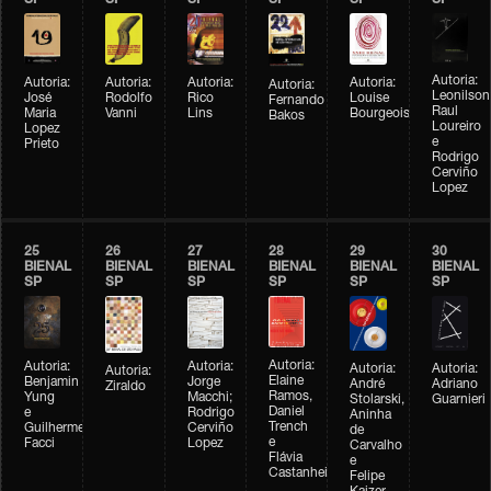
SP
SP
SP
SP
SP
SP
Autoria:
Autoria:
Autoria:
Autoria:
Autoria:
Autoria:
Leonilson
José
Rodolfo
Louise
Rico
Fernando
Raul
Maria
Vanni
Bourgeois
Lins
Bakos
Loureiro
Lopez
e
Prieto
Rodrigo
Cerviño
Lopez
25
26
27
28
29
30
BIENAL
BIENAL
BIENAL
BIENAL
BIENAL
BIENAL
SP
SP
SP
SP
SP
SP
Autoria:
Autoria:
Autoria:
Autoria:
Autoria:
Autoria:
Elaine
Jorge
Benjamin
André
Adriano
Ziraldo
Ramos,
Macchi;
Yung
Stolarski,
Guarnieri
Daniel
Rodrigo
e
Aninha
Trench
Cerviño
Guilherme
de
e
Lopez
Facci
Carvalho
Flávia
e
Castanheira
Felipe