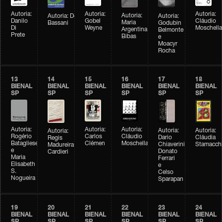
Autoria:
Autoria:
Autoria:
Autoria:
Autoria:
Autoria:
Dércio
Danilo
Gobel
Cláudio
Maria
Godubin
Bassani
Di
Weyne
Moschella
Argentina
Belmonte
Prete
Bibas
e
Moacyr
Rocha
13
14
15
16
17
18
BIENAL
BIENAL
BIENAL
BIENAL
BIENAL
BIENAL
SP
SP
SP
SP
SP
SP
Autoria:
Autoria:
Autoria:
Autoria:
Autoria:
Autoria:
Cláudio
Rogério
Carlos
Dario
Cláudia
Regis
Moschella
Batagliese
Clémen
Chiaverini,
Stamacch
Madureira
e
Donato
Cardieri
Maria
Ferrari
Elisabeth
e
S.
Celso
Nogueira
Sparapan
19
20
21
22
23
24
BIENAL
BIENAL
BIENAL
BIENAL
BIENAL
BIENAL