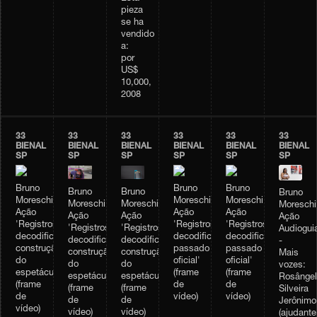
pieza
se ha
vendido
a:
por
US$
10,000,
2008
33
33
33
33
33
33
BIENAL
BIENAL
BIENAL
BIENAL
BIENAL
BIENAL
SP
SP
SP
SP
SP
SP
Bruno
Bruno
Bruno
Bruno
Bruno
Bruno
Moreschi,
Moreschi,
Moreschi,
Moreschi,
Moreschi,
Moreschi
Ação
Ação
Ação
Ação
Ação
Ação
'Registros
'Registros
'Registros
'Registros
'Registros
Audiogui
decodificados:
decodificados:
decodificados:
decodificados:
decodificados:
-
construção
passado
passado
construção
construção
Mais
do
oficial'
oficial'
do
do
vozes:
espetáculo'
(frame
(frame
espetáculo'
espetáculo'
Rosângel
(frame
de
de
(frame
(frame
Silveira
de
vídeo)
vídeo)
de
de
Jerônimo
vídeo)
vídeo)
vídeo)
(ajudante