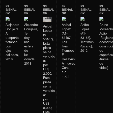
33
33
33
33
33
33
BIENAL
BIENAL
BIENAL
BIENAL
BIENAL
BIENAL
SP
SP
SP
SP
SP
SP
Alejandro
Alejandro
Aníbal
Aníbal
Bruno
Aníbal
Corujeira,
Corujeira,
López
López
Moreschi
López
Al
Te
(A1-
(A1-
Ação
(A1-
despertar,
doy
53167),
53167),
'Registro
53167),
flotaban;
una
Los
Testimonio
decodifi
Esta
Los
esfera
Tres
(Sicario),
construç
pieza
ojos
de
Tiempos:
2012
do
se ha
callados,
luz
El
espetácu
vendido
2018
dorada,
Desayuno,
(frame
a:
2018
Almuerzo,
de
por
Cena,
vídeo)
US$
s.d.
2,000;
[n.d.]
Esta
pieza
se ha
vendido
a:
por
US$
8,000;
Esta