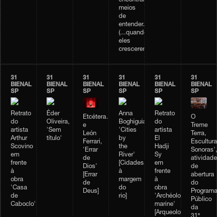
encontrando
meios
de
entender...
(...quando
eles
crescerem...)]
31
31
31
31
31
31
BIENAL
BIENAL
BIENAL
BIENAL
BIENAL
BIENAL
SP
SP
SP
SP
SP
SP
Retrato
Éder
Anna
Retrato
Etcétera…
O
do
Oliveira,
Boghiguian,
do
e
Treme
artista
'Sem
'Cities
artista
León
Terra,
Arthur
título'
by
El
Ferrari,
Escultur
Scovino
the
Hadji
'Errar
Sonoras'
em
River'
Sy
de
atividade
frente
[Cidades
em
Dios'
de
à
à
frente
[Errar
abertura
obra
margem
à
de
do
'Casa
do
obra
Deus]
Program
de
rio]
'Archéologie
Público
Caboclo'
marine'
da
[Arqueologia
31ª