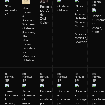
BIENAL
SP
34 -
Gustavo
Obras
Resgates
Noa
nazareth
Caboco
de
(2019),
Eshkol
- 1
Antonio
de
Tamar
&
Ballester
Zhai
Guimarãe
Avraham
Moreno.
Sichen
O
Wachman
Museo
ensaio,
Cortesia
de
2018
[Courtesy]:
Antioquia.
The
Medellín,
Noa
Colômbia.
Eshkol
Foundation
for
Movement
Notation
33
33
33
33
33
33
BIENAL
BIENAL
BIENAL
BIENAL
BIENAL
BIENAL
SP
SP
SP
SP
SP
SP
Tamar
Tamar
Documentação
Documentação
Documentação
Documen
Guimarães,
Guimarães,
e
e
e
e
O
O
montagem
montagem
montagem
montage
ensaio,
ensaio,
por
por
por
por