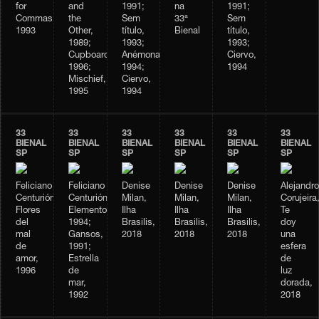
for
and
1991;
na
1991;
Commas,
the
Sem
33ª
Sem
1993
Other,
título,
Bienal
título,
1989;
1993;
1993;
Cupboard,
Anémonas,
Ciervo,
1996;
1994;
1994
Mischief,
Ciervo,
1995
1994
33
33
33
33
33
33
BIENAL
BIENAL
BIENAL
BIENAL
BIENAL
BIENAL
SP
SP
SP
SP
SP
SP
Feliciano
Feliciano
Denise
Denise
Denise
Alejandro
Centurión,
Centurión,
Milan,
Milan,
Milan,
Corujeira
Flores
Elementos,
Ilha
Ilha
Ilha
Te
del
1994;
Brasilis,
Brasilis,
Brasilis,
doy
mal
Gansos,
2018
2018
2018
una
de
1991;
esfera
amor,
Estrella
de
1996
de
luz
mar,
dorada,
1992
2018