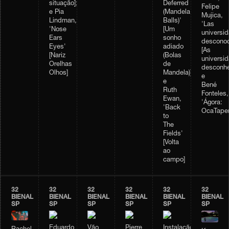
situação];
Deferred
Felipe
e Pia
(Mandela
Mujica,
Lindman,
Balls)'
'Las
'Nose
[Um
universi
Ears
sonho
desconoc
Eyes'
adiado
[As
[Nariz
(Bolas
universi
Orelhas
de
desconhe
Olhos]
Mandela)];
e
e
Bené
Ruth
Fonteles,
Ewan,
'Ágora:
'Back
OcaTaper
to
The
Fields'
[Volta
ao
campo]
32
32
32
32
32
32
BIENAL
BIENAL
BIENAL
BIENAL
BIENAL
BIENAL
SP
SP
SP
SP
SP
SP
Eduardo
Vão
Pierre
Instalação