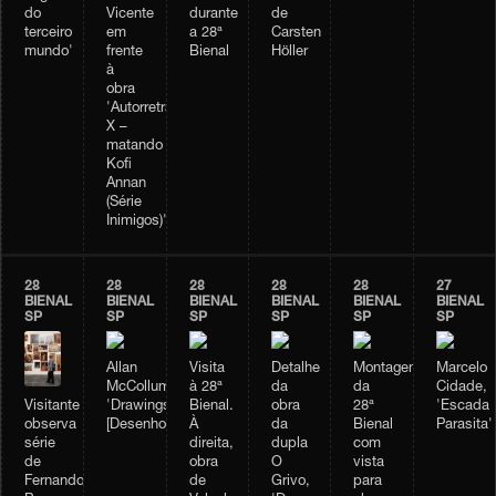
durante
do
Vicente
de
a 28ª
terceiro
em
Carsten
Bienal
mundo'
frente
Höller
à
obra
'Autorretrato
X –
matando
Kofi
Annan
(Série
Inimigos)'
28
28
28
28
28
27
BIENAL
BIENAL
BIENAL
BIENAL
BIENAL
BIENAL
SP
SP
SP
SP
SP
SP
Allan
Visita
Detalhe
Montagem
Marcelo
McCollum,
à 28ª
da
da
Cidade,
Visitante
'Drawings'
Bienal.
obra
28ª
'Escada
observa
[Desenhos]
À
da
Bienal
Parasita'
série
direita,
dupla
com
de
obra
O
vista
Fernando
de
Grivo,
para