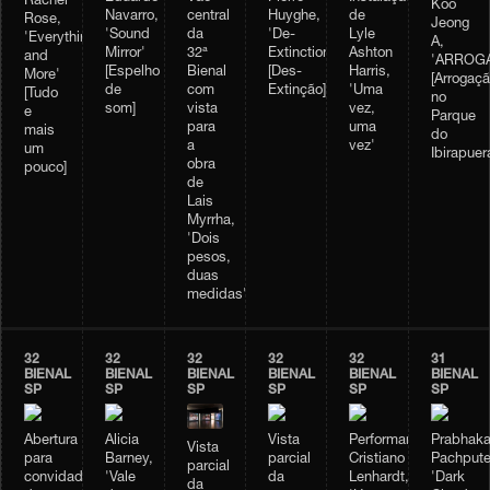
Rachel
Koo
Navarro,
central
Huyghe,
de
Rose,
Jeong
'Sound
da
'De-
Lyle
'Everything
A,
Mirror'
32ª
Extinction'
Ashton
and
'ARROGA
[Espelho
Bienal
[Des-
Harris,
More'
[Arrogaçã
de
com
Extinção]
'Uma
[Tudo
no
som]
vista
vez,
e
Parque
para
uma
mais
do
a
vez'
um
Ibirapuer
obra
pouco]
de
Lais
Myrrha,
'Dois
pesos,
duas
medidas'
32
32
32
32
32
31
BIENAL
BIENAL
BIENAL
BIENAL
BIENAL
BIENAL
SP
SP
SP
SP
SP
SP
Abertura
Alicia
Vista
Performance
Prabhaka
Vista
para
Barney,
parcial
Cristiano
Pachpute
parcial
convidados
'Vale
da
Lenhardt,
'Dark
da