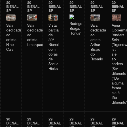
30
30
30
30
30
30
BIENAL
BIENAL
BIENAL
BIENAL
BIENAL
BIENAL
SP
SP
SP
SP
SP
SP
Rodrigo
Vista
Sala
Sala
Sala
Anna
Braga,
parcial
dedicada
dedicada
dedicada
Opperma
'Tônus'
da
ao
ao
ao
'Anders
30ª
artista
artista
artista
Sein
Bienal
Arthur
Nino
f.marquespenteado
("Irgendw
com
Bispo
Cais
ist
obras
do
sie
de
Rosário
so
Sheila
anders...
Hicks
[Ser
diferente
(”De
alguma
forma
ela é
tão
diferente”
30
29
29
29
29
29
BIENAL
BIENAL
BIENAL
BIENAL
BIENAL
BIENAL