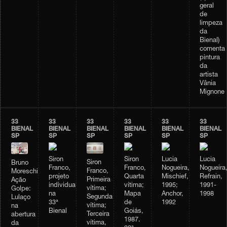
geral
de
limpeza
da
Bienal)
comenta
pintura
da
artista
Vânia
Mignone
33
33
33
33
33
33
BIENAL
BIENAL
BIENAL
BIENAL
BIENAL
BIENAL
SP
SP
SP
SP
SP
SP
Siron
Siron
Lucia
Lucia
Siron
Bruno
Franco,
Franco,
Nogueira,
Nogueira
Franco,
Moreschi,
projeto
Quarta
Mischief,
Refrain,
Primeira
Ação
individual
vítima;
1995;
1991-
vítima;
Golpe:
na
Mapa
Anchor,
1998
Segunda
Lulaço
33ª
de
1992
vítima;
na
Bienal
Goiás,
Terceira
abertura
1987.
vítima,
da