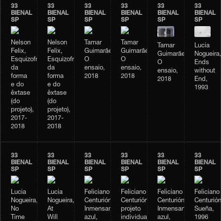
33
33
33
33
33
33
BIENAL
BIENAL
BIENAL
BIENAL
BIENAL
BIENAL
SP
SP
SP
SP
SP
SP
Nelson
Nelson
Tamar
Tamar
Tamar
Lucia
Felix,
Felix,
Guimarães,
Guimarães,
Guimarães,
Nogueira
Esquizofrenia
Esquizofrenia
O
O
O
Ends
da
da
ensaio,
ensaio,
ensaio,
without
forma
forma
2018
2018
2018
End,
e do
e do
1993
êxtase
êxtase
(do
(do
projeto),
projeto),
2017-
2017-
2018
2018
33
33
33
33
33
33
BIENAL
BIENAL
BIENAL
BIENAL
BIENAL
BIENAL
SP
SP
SP
SP
SP
SP
Lucia
Lucia
Feliciano
Feliciano
Feliciano
Feliciano
Nogueira,
Nogueira,
Centurión,
Centurión,
Centurión,
Centurión
No
At
Inmensamente
projeto
Inmensamente
Sueña,
Time
Will
azul,
individual
azul,
1996