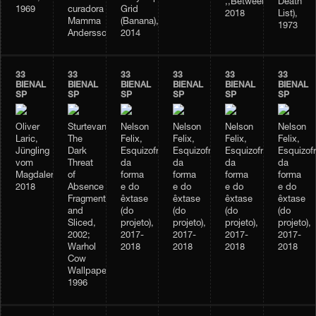
,,Betweenness”,
Death
1969
curadora
Grid
2018
List),
Mamma
(Banana),
1973
Andersson
2014
33
33
33
33
33
33
BIENAL
BIENAL
BIENAL
BIENAL
BIENAL
BIENAL
SP
SP
SP
SP
SP
SP
Oliver
Sturtevant,
Nelson
Nelson
Nelson
Nelson
Laric,
The
Felix,
Felix,
Felix,
Felix,
Jüngling
Dark
Esquizofrenia
Esquizofrenia
Esquizofrenia
Esquizofr
vom
Threat
da
da
da
da
Magdalensberg,
of
forma
forma
forma
forma
2018
Absence
e do
e do
e do
e do
Fragmented
êxtase
êxtase
êxtase
êxtase
and
(do
(do
(do
(do
Sliced,
projeto),
projeto),
projeto),
projeto),
2002;
2017-
2017-
2017-
2017-
Warhol
2018
2018
2018
2018
Cow
Wallpaper,
1996