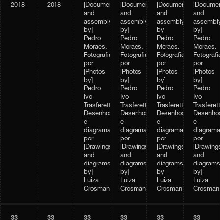
2018
2018
[Documentation
[Documentation
[Documentation
[Documen
and
and
and
and
assembly
assembly
assembly
assembl
by]
by]
by]
by]
Pedro
Pedro
Pedro
Pedro
Moraes.
Moraes.
Moraes.
Moraes.
Fotografias
Fotografias
Fotografias
Fotografi
por
por
por
por
[Photos
[Photos
[Photos
[Photos
by]
by]
by]
by]
Pedro
Pedro
Pedro
Pedro
Ivo
Ivo
Ivo
Ivo
Trasferetti.
Trasferetti.
Trasferetti.
Trasferett
Desenhos
Desenhos
Desenhos
Desenho
e
e
e
e
diagramas,
diagramas,
diagramas,
diagrama
por
por
por
por
[Drawings
[Drawings
[Drawings
[Drawing
and
and
and
and
diagrams
diagrams
diagrams
diagrams
by]
by]
by]
by]
Luiza
Luiza
Luiza
Luiza
Crosman
Crosman
Crosman
Crosman
33
33
33
33
33
33