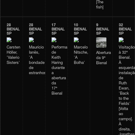
[The
fish]
28
28
17
10
9
32
BIENAL
BIENAL
BIENAL
BIENAL
BIENAL
BIENAL
SP
SP
SP
SP
SP
SP
Carsten
Maurício
Performance
Marcelo
Visitação
Höller,
Ianês,
de
Nitsche,
à 32ª
Abertura
'Valerio
'A
Keith
'A
Bienal.
da 9ª
Sisters'
bondade
Haring
Bolha'
À
Bienal
de
durante
esquerda
estranhos'
a
instalaçã
abertura
de
da
Ruth
17ª
Ewan,
Bienal
'Back
to the
Fields'
[Volta
ao
campo].
À
direita,
Jonathas