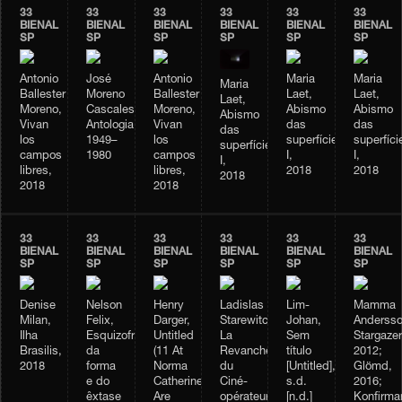
33
33
33
33
33
33
BIENAL
BIENAL
BIENAL
BIENAL
BIENAL
BIENAL
SP
SP
SP
SP
SP
SP
Antonio
José
Antonio
Maria
Maria
Maria
Ballester
Moreno
Ballester
Laet,
Laet,
Laet,
Moreno,
Cascales,
Moreno,
Abismo
Abismo
Abismo
Vivan
Antologia,
Vivan
das
das
das
los
1949–
los
superfícies
superfíci
superfícies
campos
1980
campos
I,
I,
I,
libres,
libres,
2018
2018
2018
2018
2018
33
33
33
33
33
33
BIENAL
BIENAL
BIENAL
BIENAL
BIENAL
BIENAL
SP
SP
SP
SP
SP
SP
Denise
Nelson
Henry
Ladislas
Lim-
Mamma
Milan,
Felix,
Darger,
Starewitch,
Johan,
Andersso
Ilha
Esquizofrenia
Untitled
La
Sem
Stargazer
Brasilis,
da
(11 At
Revanche
título
2012;
2018
forma
Norma
du
[Untitled],
Glömd,
e do
Catherine.
Ciné-
s.d.
2016;
êxtase
Are
opérateur,
[n.d.]
Konfirma