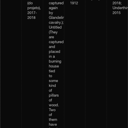
(do
captured
1912
2018;
projeto),
again
Underthi
2017-
by
2015
2018
Glandelinian
cavalry.);
Untitled
(They
are
captured,
and
placed
in a
burning
house
tied
to
some
kind
of
pillars
of
wood.
Two
of
them
have