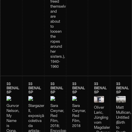
freed
themselves,
and
are
about
to
loosen
the
ropes
around
her
sisters.),
1940-
1960
33
33
33
33
33
33
BIENAL
BIENAL
BIENAL
BIENAL
BIENAL
BIENAL
SP
SP
SP
SP
SP
SP
Gunvor
Stargazer
Sara
Sara
Oliver
Matt
Nelson,
II,
Cwynar,
Cwynar,
Laric,
Mullican,
My
exposição
Red
Red
Jüngling
Untitled
Name
coletiva
Film,
Film,
vom
(Birth
is
da
2018;
2018
Magdalensberg;
to
Oona,
artista-
Encyclopedia