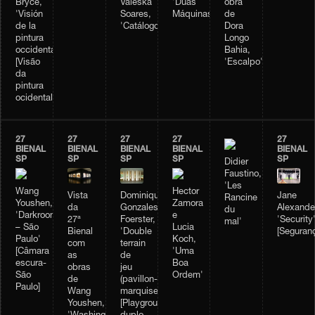
Bryce,
Valeska
'Duas
obra
'Visión
Soares,
Máquinas'
de
de la
'Catálogo'
Dora
pintura
Longo
occidental'
Bahia,
[Visão
'Escalpo'
da
pintura
ocidental]
27
27
27
27
27
BIENAL
BIENAL
BIENAL
BIENAL
BIENAL
SP
SP
SP
SP
SP
Didier
Faustino,
'Les
Wang
Hector
Vista
Dominique
Jane
Rancine
Youshen,
Zamora
da
Gonzales-
Alexande
du
'Darkroom
e
27ª
Foerster,
'Security
mal'
– São
Lucia
Bienal
'Double
[Seguran
Paulo'
Koch,
com
terrain
[Câmara
'Uma
as
de
escura-
Boa
obras
jeu
São
Ordem'
de
(pavillon-
Paulo]
Wang
marquise)'
Youshen,
[Playground