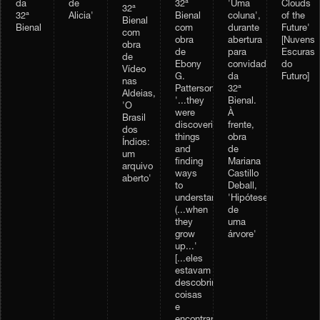
da
de
32ª
'Uma
Clouds
32ª
32ª
Alicia'
Bienal
coluna',
of the
Bienal
Bienal
com
durante
Future'
com
obra
abertura
[Nuvens
obra
de
para
Escuras
de
Ebony
convidados
do
Vídeo
G.
da
Futuro]
nas
Patterson,
32ª
Aldeias,
'...they
Bienal.
'O
were
À
Brasil
discovering
frente,
dos
things
obra
Índios:
and
de
um
finding
Mariana
arquivo
ways
Castillo
aberto'
to
Deball,
understand...
'Hipótese
(...when
de
they
uma
grow
árvore'
up...'
[...eles
estavam
descobrindo
coisas
e