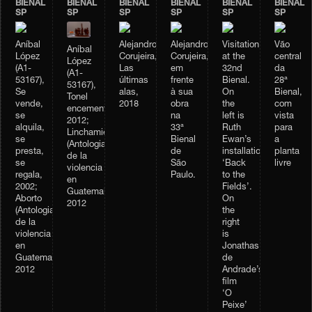
BIENAL
BIENAL
BIENAL
BIENAL
BIENAL
BIENAL
SP
SP
SP
SP
SP
SP
Aníbal
Alejandro
Alejandro
Visitation
Vão
Aníbal
López
Corujeira,
Corujeira,
at the
central
López
(A1-
Las
em
32nd
da
(A1-
53167),
últimas
frente
Bienal.
28ª
53167),
Se
alas,
à sua
On
Bienal,
Tonel
vende,
2018
obra
the
com
encementado,
se
na
left is
vista
2012;
alquila,
33ª
Ruth
para
Linchamiento
se
Bienal
Ewan’s
a
(Antologia
presta,
de
installation
planta
de la
se
São
‘Back
livre
violencia
regala,
Paulo.
to the
en
2002;
Fields’.
Guatemala),
Aborto
On
2012
(Antologia
the
de la
right
violencia
is
en
Jonathas
Guatemala),
de
2012
Andrade’s
film
‘O
Peixe’