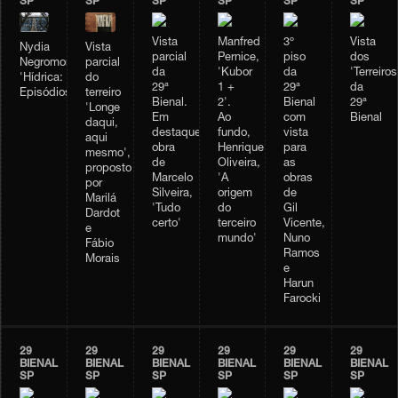
SP
SP
SP
SP
SP
SP
Vista
Manfred
3º
Vista
Vista
Nydia
parcial
Pernice,
piso
dos
parcial
Negromonte,
da
'Kubor
da
'Terreiros
do
'Hídrica:
29ª
1 +
29ª
da
terreiro
Episódios'
Bienal.
2'.
Bienal
29ª
'Longe
Em
Ao
com
Bienal
daqui,
destaque,
fundo,
vista
aqui
obra
Henrique
para
mesmo',
de
Oliveira,
as
proposto
Marcelo
'A
obras
por
Silveira,
origem
de
Marilá
'Tudo
do
Gil
Dardot
certo'
terceiro
Vicente,
e
mundo'
Nuno
Fábio
Ramos
Morais
e
Harun
Farocki
29
29
29
29
29
29
BIENAL
BIENAL
BIENAL
BIENAL
BIENAL
BIENAL
SP
SP
SP
SP
SP
SP