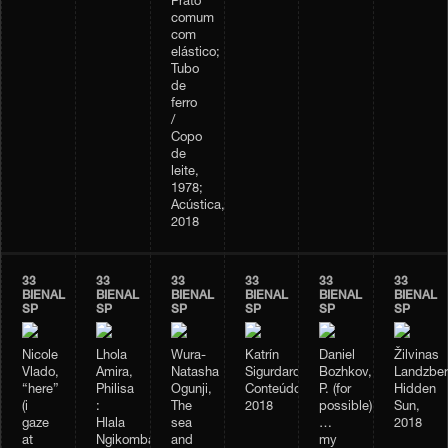
Prato
comum
com
elástico;
Tubo
de
ferro
/
Copo
de
leite,
1978;
Acústica,
2018
33
33
33
33
33
33
BIENAL
BIENAL
BIENAL
BIENAL
BIENAL
BIENAL
SP
SP
SP
SP
SP
SP
Nicole
Lhola
Wura-
Katrín
Daniel
Žilvinas
Vlado,
Amira,
Natasha
Sigurdardóttir,
Bozhkov,
Landzber
“here”
Philisa
Ogunji,
Conteúdo,
P. (for
Hidden
(i
:
The
2018
possible)
Sun,
gaze
Hlala
sea
…
2018
at
Ngikombamthise,
and
my