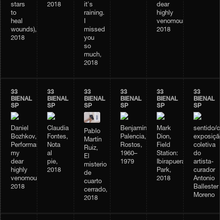
stars
2018
it's
dear
to
raining.
highly
heal
I
venomous,
wounds),
missed
2018
2018
you
so
much,
2018
33
33
33
33
33
33
BIENAL
BIENAL
BIENAL
BIENAL
BIENAL
BIENAL
SP
SP
SP
SP
SP
SP
Daniel
Claudia
Benjamín
Mark
sentido/
Pablo
Bozhkov,
Fontes,
Palencia,
Dion,
exposiçã
Martín
Performance
Nota
Rostos,
Field
coletiva
Ruiz,
my
al
1960–
Station:
do
El
dear
pie,
1979
Ibirapuera
artista-
misterio
highly
2018
Park,
curador
de
venomous,
2018
Antonio
cuarto
2018
Ballester
cerrado,
Moreno
2018