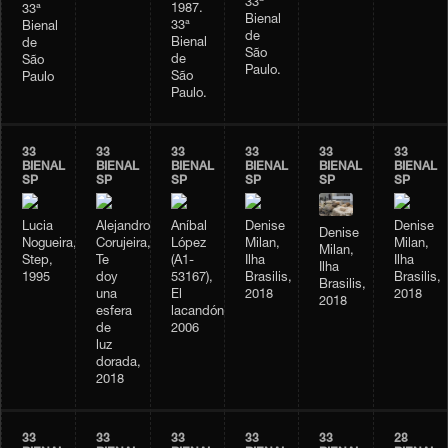
33ª
1987.
33ª
Bienal
33ª
Bienal
de
Bienal
de
São
de
São
Paulo.
São
Paulo
Paulo.
33
33
33
33
33
33
BIENAL
BIENAL
BIENAL
BIENAL
BIENAL
BIENAL
SP
SP
SP
SP
SP
SP
Lucia
Alejandro
Aníbal
Denise
Denise
Denise
Nogueira,
Corujeira,
López
Milan,
Milan,
Milan,
Step,
Te
(A1-
Ilha
Ilha
Ilha
1995
doy
53167),
Brasilis,
Brasilis,
Brasilis,
una
El
2018
2018
2018
esfera
lacandón,
de
2006
luz
dorada,
2018
33
33
33
33
33
28