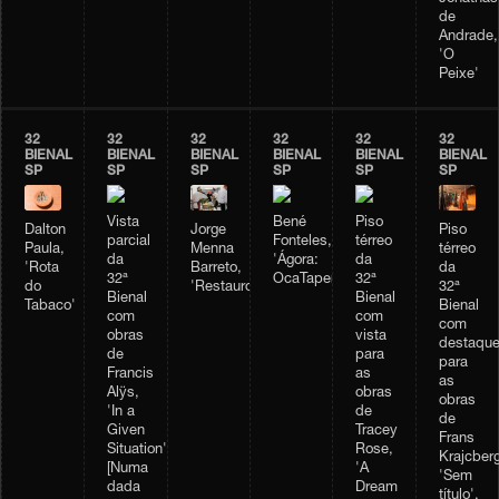
de
Andrade,
'O
Peixe'
32
32
32
32
32
32
BIENAL
BIENAL
BIENAL
BIENAL
BIENAL
BIENAL
SP
SP
SP
SP
SP
SP
Vista
Bené
Piso
Dalton
Jorge
Piso
parcial
Fonteles,
térreo
Paula,
Menna
térreo
da
'Ágora:
da
'Rota
Barreto,
da
32ª
OcaTaperaTerreiro'
32ª
do
'Restauro'
32ª
Bienal
Bienal
Tabaco'
Bienal
com
com
com
obras
vista
destaqu
de
para
para
Francis
as
as
Alÿs,
obras
obras
'In a
de
de
Given
Tracey
Frans
Situation'
Rose,
Krajcberg
[Numa
'A
'Sem
dada
Dream
título',