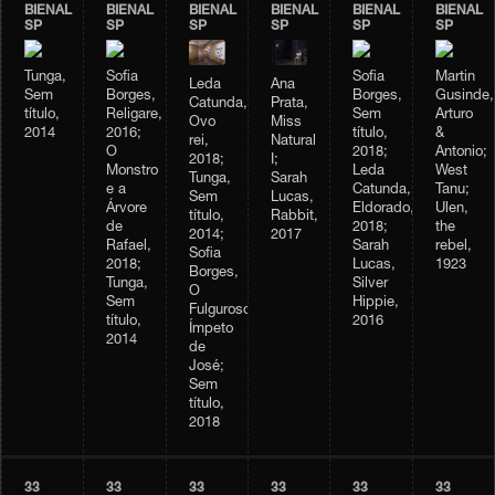
BIENAL
BIENAL
BIENAL
BIENAL
BIENAL
BIENAL
SP
SP
SP
SP
SP
SP
Tunga,
Sofia
Sofia
Martin
Leda
Ana
Sem
Borges,
Borges,
Gusinde,
Catunda,
Prata,
título,
Religare,
Sem
Arturo
Ovo
Miss
2014
2016;
título,
&
rei,
Natural
O
2018;
Antonio;
2018;
I;
Monstro
Leda
West
Tunga,
Sarah
e a
Catunda,
Tanu;
Sem
Lucas,
Árvore
Eldorado,
Ulen,
título,
Rabbit,
de
2018;
the
2014;
2017
Rafael,
Sarah
rebel,
Sofia
2018;
Lucas,
1923
Borges,
Tunga,
Silver
O
Sem
Hippie,
Fulguroso
título,
2016
Ímpeto
2014
de
José;
Sem
título,
2018
33
33
33
33
33
33