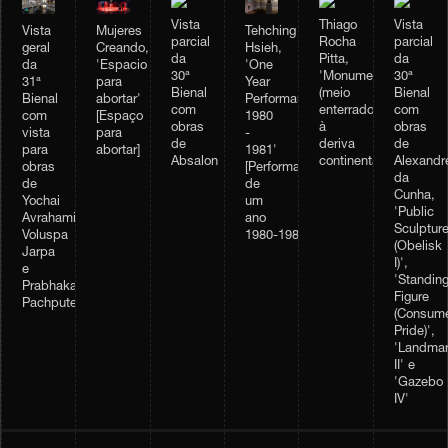
Vista
Thiago
Vista
Vista
Mujeres
Tehching
parcial
Rocha
parcial
geral
Creando,
Hsieh,
da
Pitta,
da
da
'Espacio
'One
30ª
'Monumento
30ª
31ª
para
Year
Bienal
(meio
Bienal
Bienal
abortar'
Performance
com
enterrado)
com
com
[Espaço
1980
obras
à
obras
vista
para
-
de
deriva
de
para
abortar]
1981'
Absalon
continental'
Alexandr
obras
[Performance
da
de
de
Cunha,
Yochai
um
'Public
Avrahami,
ano
Sculptur
Voluspa
1980‑1981]
(Obelisk
Jarpa
I)',
e
'Standin
Prabhakar
Figure
Pachpute
(Consume
Pride)',
'Landma
II' e
'Gazebo
IV'