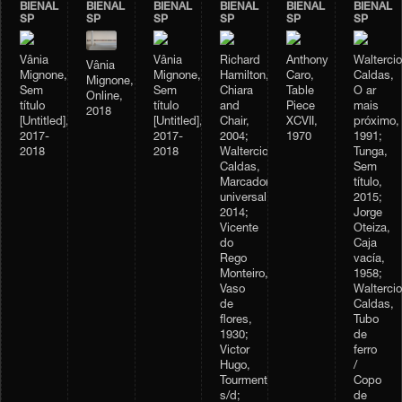
BIENAL
BIENAL
BIENAL
BIENAL
BIENAL
BIENAL
SP
SP
SP
SP
SP
SP
Vânia
Vânia
Richard
Anthony
Waltercio
Vânia
Mignone,
Mignone,
Hamilton,
Caro,
Caldas,
Mignone,
Sem
Sem
Chiara
Table
O ar
Online,
título
título
and
Piece
mais
2018
[Untitled],
[Untitled],
Chair,
XCVII,
próximo,
2017-
2017-
2004;
1970
1991;
2018
2018
Waltercio
Tunga,
Caldas,
Sem
Marcador
título,
universal,
2015;
2014;
Jorge
Vicente
Oteiza,
do
Caja
Rego
vacía,
Monteiro,
1958;
Vaso
Waltercio
de
Caldas,
flores,
Tubo
1930;
de
Victor
ferro
Hugo,
/
Tourmente,
Copo
s/d;
de