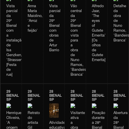
Vista
Anna
Vista
Vão
Alfredo
Detalhe
parcial
Maria
parcial
central
Jaar,
da
da
Maiolino,
da
da
'The
obra
29ª
'Arroz
29ª
29ª
eyes
de
Bienal
e
Bienal
Bienal
of
Nuno
com
feijão'
com
com
Gutete
Ramos,
a
obras
vista
Emerita'
'Bandeir
instalação
de
para
[Os
Branca'
de
Artur
a
olhos
Isa
Barrio
obra
de
Genzken,
de
Gutete
'Strassenfest'
Nuno
Emerita]
[Festa
Ramos,
de
'Bandeira
rua]
Branca'
29
29
28
28
28
28
BIENAL
BIENAL
BIENAL
BIENAL
BIENAL
BIENAL
SP
SP
SP
SP
SP
SP
Henrique
Retrato
Visitante
Pixação
Abertura
Oliveira,
do
ativa
durante
da
Atividade
'A
artista
a
a 28ª
28ª
educativa
origem
Gil
obra
Bienal
Bienal