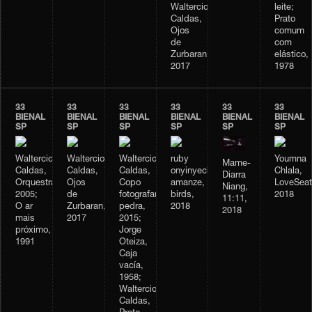
Waltercio
leite;
Caldas,
Prato
Ojos
comum
de
com
Zurbaran,
elástico,
2017
1978
33
33
33
33
33
33
BIENAL
BIENAL
BIENAL
BIENAL
BIENAL
BIENAL
SP
SP
SP
SP
SP
SP
Waltercio
Waltercio
Waltercio
ruby
Youmna
Mame-
Caldas,
Caldas,
Caldas,
onyinyechi
Chlala,
Diarra
Orquestra,
Ojos
Copo
amanze,
LoveSeat
Niang,
2005;
de
fotografando
birds,
2018
11:11,
O ar
Zurbaran,
pedra,
2018
2018
mais
2017
2015;
próximo,
Jorge
1991
Oteiza,
Caja
vacía,
1958;
Waltercio
Caldas,