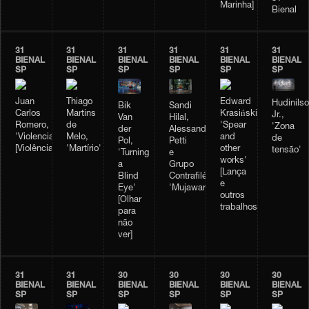
Marinha]
Bienal
31
31
31
31
31
31
BIENAL
BIENAL
BIENAL
BIENAL
BIENAL
BIENAL
SP
SP
SP
SP
SP
SP
Juan
Thiago
Edward
Hudinils
Bik
Sandi
Carlos
Martins
Krasiński,
Jr.,
Van
Hilal,
Romero,
de
'Spear
'Zona
der
Alessandro
'Violencia'
Melo,
and
de
Pol,
Petti
[Violência]
'Martírio'
other
tensão'
'Turning
e
works'
a
Grupo
[Lança
Blind
Contrafilé,
e
Eye'
'Mujawara'
outros
[Olhar
trabalhos]
para
não
ver]
31
31
30
30
30
30
BIENAL
BIENAL
BIENAL
BIENAL
BIENAL
BIENAL
SP
SP
SP
SP
SP
SP