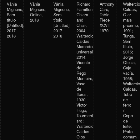
Vânia
Vânia
Vânia
Richard
Anthony
Waltercio
Mignone,
Mignone,
Mignone,
Hamilton,
Caro,
Caldas,
Sem
Online,
Sem
Chiara
Table
O ar
título
2018
título
and
Piece
mais
[Untitled],
[Untitled],
Chair,
XCVII,
próximo,
2017-
2017-
2004;
1970
1991;
2018
2018
Waltercio
Tunga,
Caldas,
Sem
Marcador
título,
universal,
2015;
2014;
Jorge
Vicente
Oteiza,
do
Caja
Rego
vacía,
Monteiro,
1958;
Vaso
Waltercio
de
Caldas,
flores,
Tubo
1930;
de
Victor
ferro
Hugo,
/
Tourmente,
Copo
s/d;
de
Waltercio
leite;
Caldas,
Prato
Ojos
comum