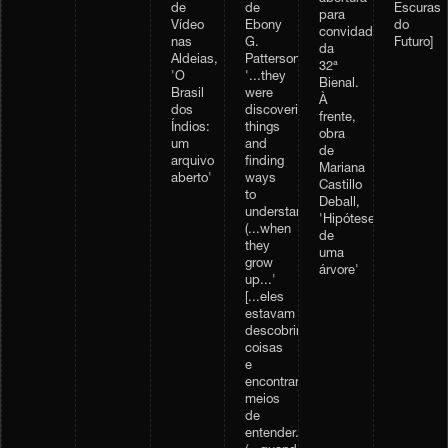
de
de
Escuras
para
Vídeo
Ebony
do
convidados
nas
G.
Futuro]
da
Aldeias,
Patterson,
32ª
'O
'...they
Bienal.
Brasil
were
À
dos
discovering
frente,
Índios:
things
obra
um
and
de
arquivo
finding
Mariana
aberto'
ways
Castillo
to
Deball,
understand...
'Hipótese
(...when
de
they
uma
grow
árvore'
up...'
[...eles
estavam
descobrindo
coisas
e
encontrando
meios
de
entender...