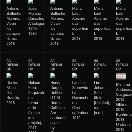
Antonio
José
Antonio
Maria
Maria
Maria
Ballester
Moreno
Ballester
Laet,
Laet,
Laet,
Moreno,
Cascales,
Moreno,
Abismo
Abismo
Abismo
Vivan
Antologia,
Vivan
das
das
das
los
1949–
los
superfícies
superfícies
superfíci
campos
1980
campos
I,
I,
I,
libres,
libres,
2018
2018
2018
2018
2018
33
33
33
33
33
33
BIENAL
BIENAL
BIENAL
BIENAL
BIENAL
BIENAL
SP
SP
SP
SP
SP
SP
Denise
Nelson
Henry
Ladislas
Lim-
Mamma
Milan,
Felix,
Darger,
Starewitch,
Johan,
Andersso
Ilha
Esquizofrenia
Untitled
La
Sem
Stargazer
Brasilis,
da
(11 At
Revanche
título
2012;
2018
forma
Norma
du
[Untitled],
Glömd,
e do
Catherine.
Ciné-
s.d.
2016;
êxtase
Are
opérateur,
[n.d.]
Konfirma
(do
captured
1912
2018;
projeto),
again
Underthi
2017-
by
2015