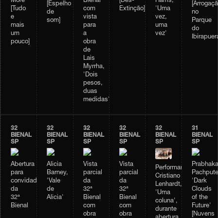
More'
Bienal
[Des-
Harris,
[Espelho
[Arrogaçã
[Tudo
com
Extinção]
'Uma
de
no
e
vista
vez,
som]
Parque
mais
para
uma
do
um
a
vez'
Ibirapuer
pouco]
obra
de
Lais
Myrrha,
'Dois
pesos,
duas
medidas'
32
32
32
32
32
31
BIENAL
BIENAL
BIENAL
BIENAL
BIENAL
BIENAL
SP
SP
SP
SP
SP
SP
Abertura
Alicia
Vista
Vista
Prabhaka
Performance
para
Barney,
parcial
parcial
Pachpute
Cristiano
convidados
'Vale
da
da
'Dark
Lenhardt,
da
de
32ª
32ª
Clouds
'Uma
32ª
Alicia'
Bienal
Bienal
of the
coluna',
Bienal
com
com
Future'
durante
obra
obra
[Nuvens
abertura