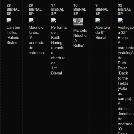
28
28
17
10
9
32
BIENAL
BIENAL
BIENAL
BIENAL
BIENAL
BIENAL
SP
SP
SP
SP
SP
SP
Carsten
Maurício
Performance
Abertura
Visitação
Marcelo
Höller,
Ianês,
de
da 9ª
à 32ª
Nitsche,
'Valerio
'A
Keith
Bienal
Bienal.
'A
Sisters'
bondade
Haring
À
Bolha'
de
durante
esquerda
estranhos'
a
instalaçã
abertura
de
da
Ruth
17ª
Ewan,
Bienal
'Back
to the
Fields'
[Volta
ao
campo].
À
direita,
Jonathas
de
Andrade,
'O