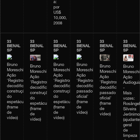
a:
por
US$
10,000,
2008
33
33
33
33
33
33
BIENAL
BIENAL
BIENAL
BIENAL
BIENAL
BIENAL
SP
SP
SP
SP
SP
SP
Bruno
Bruno
Bruno
Bruno
Bruno
Bruno
Moreschi,
Moreschi,
Moreschi,
Moreschi,
Moreschi,
Moreschi
Ação
Ação
Ação
Ação
Ação
Ação
'Registros
'Registros
'Registros
'Registros
'Registros
Audiogui
decodificados:
decodificados:
decodificados:
decodificados:
decodificados:
-
construção
construção
passado
passado
construção
Mais
do
do
oficial'
oficial'
do
vozes:
espetáculo'
espetáculo'
(frame
(frame
espetáculo'
Rosângel
(frame
(frame
de
de
(frame
Silveira
de
de
vídeo)
vídeo)
de
Jerônimo
vídeo)
vídeo)
vídeo)
(ajudante
geral
de
limpeza