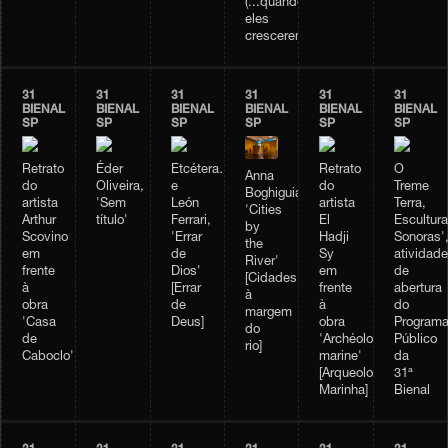
(...quando
eles
crescerem...)]
31
31
31
31
31
31
BIENAL
BIENAL
BIENAL
BIENAL
BIENAL
BIENAL
SP
SP
SP
SP
SP
SP
Retrato
Éder
Etcétera…
Retrato
O
Anna
do
Oliveira,
e
do
Treme
Boghiguian,
artista
'Sem
León
artista
Terra,
'Cities
Arthur
título'
Ferrari,
El
Escultur
by
Scovino
'Errar
Hadji
Sonoras'
the
em
de
Sy
atividade
River'
frente
Dios'
em
de
[Cidades
à
[Errar
frente
abertura
à
obra
de
à
do
margem
'Casa
Deus]
obra
Program
do
de
'Archéologie
Público
rio]
Caboclo'
marine'
da
[Arqueologia
31ª
Marinha]
Bienal