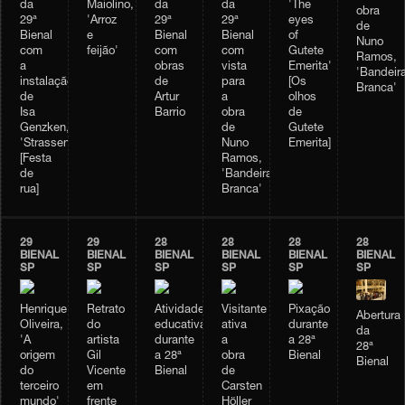
da
Maiolino,
da
da
'The
obra
29ª
'Arroz
29ª
29ª
eyes
de
Bienal
e
Bienal
Bienal
of
Nuno
com
feijão'
com
com
Gutete
Ramos,
a
obras
vista
Emerita'
'Bandeir
instalação
de
para
[Os
Branca'
de
Artur
a
olhos
Isa
Barrio
obra
de
Genzken,
de
Gutete
'Strassenfest'
Nuno
Emerita]
[Festa
Ramos,
de
'Bandeira
rua]
Branca'
29
29
28
28
28
28
BIENAL
BIENAL
BIENAL
BIENAL
BIENAL
BIENAL
SP
SP
SP
SP
SP
SP
Henrique
Retrato
Atividade
Visitante
Pixação
Abertura
Oliveira,
do
educativa
ativa
durante
da
'A
artista
durante
a
a 28ª
28ª
origem
Gil
a 28ª
obra
Bienal
Bienal
do
Vicente
Bienal
de
terceiro
em
Carsten
mundo'
frente
Höller