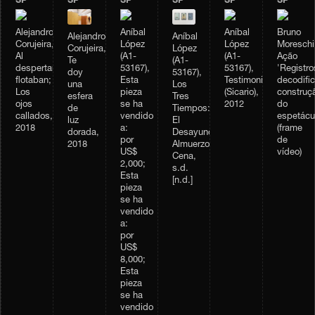
SP
SP
SP
SP
SP
SP
Alejandro
Aníbal
Aníbal
Bruno
Alejandro
Aníbal
Corujeira,
López
López
Moreschi
Corujeira,
López
Al
(A1-
(A1-
Ação
Te
(A1-
despertar,
53167),
53167),
'Registro
doy
53167),
flotaban;
Esta
Testimonio
decodifi
una
Los
Los
pieza
(Sicario),
construç
esfera
Tres
ojos
se ha
2012
do
de
Tiempos:
callados,
vendido
espetácu
luz
El
2018
a:
(frame
dorada,
Desayuno,
por
de
2018
Almuerzo,
US$
vídeo)
Cena,
2,000;
s.d.
Esta
[n.d.]
pieza
se ha
vendido
a:
por
US$
8,000;
Esta
pieza
se ha
vendido