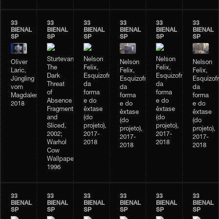
33
33
33
33
33
33
BIENAL
BIENAL
BIENAL
BIENAL
BIENAL
BIENAL
SP
SP
SP
SP
SP
SP
Sturtevant,
Nelson
Nelson
Nelson
Oliver
Nelson
The
Felix,
Felix,
Felix,
Laric,
Felix,
Dark
Esquizofrenia
Esquizofrenia
Esquizofr
Jüngling
Esquizofrenia
Threat
da
da
da
vom
da
of
forma
forma
forma
Magdalensberg,
forma
Absence
e do
e do
e do
2018
e do
Fragmented
êxtase
êxtase
êxtase
êxtase
and
(do
(do
(do
(do
Sliced,
projeto),
projeto),
projeto),
projeto),
2002;
2017-
2017-
2017-
2017-
Warhol
2018
2018
2018
2018
Cow
Wallpaper,
1996
33
33
33
33
33
33
BIENAL
BIENAL
BIENAL
BIENAL
BIENAL
BIENAL
SP
SP
SP
SP
SP
SP