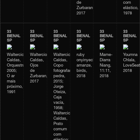
de
com
Zurbaran,
elástico,
2017
1978
33
33
33
33
33
33
BIENAL
BIENAL
BIENAL
BIENAL
BIENAL
BIENAL
SP
SP
SP
SP
SP
SP
Waltercio
Waltercio
Waltercio
ruby
Mame-
Youmna
Caldas,
Caldas,
Caldas,
onyinyechi
Diarra
Chlala,
Orquestra,
Ojos
Copo
amanze,
Niang,
LoveSeat
2005;
de
fotografando
birds,
11:11,
2018
O ar
Zurbaran,
pedra,
2018
2018
mais
2017
2015;
próximo,
Jorge
1991
Oteiza,
Caja
vacía,
1958;
Waltercio
Caldas,
Prato
comum
com