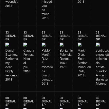
wounds),
missed
2018
2018
you
so
much,
2018
33
33
33
33
33
33
BIENAL
BIENAL
BIENAL
BIENAL
BIENAL
BIENAL
SP
SP
SP
SP
SP
SP
Daniel
Claudia
Pablo
Benjamín
Mark
sentido/
Bozhkov,
Fontes,
Martín
Palencia,
Dion,
exposiçã
Performance
Nota
Ruiz,
Rostos,
Field
coletiva
my
al
El
1960–
Station:
do
dear
pie,
misterio
1979
Ibirapuera
artista-
highly
2018
de
Park,
curador
venomous,
cuarto
2018
Antonio
2018
cerrado,
Ballester
2018
Moreno
33
33
33
33
33
33
BIENAL
BIENAL
BIENAL
BIENAL
BIENAL
BIENAL
SP
SP
SP
SP
SP
SP