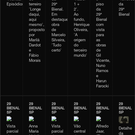
piso
Episódios'
terreiro
29ª
1 +
da
da
'Longe
Bienal.
2'.
29ª
29ª
daqui,
Em
Ao
Bienal
Bienal
aqui
destaque,
fundo,
com
mesmo',
obra
Henrique
vista
proposto
de
Oliveira,
para
por
Marcelo
'A
as
Marilá
Silveira,
origem
obras
Dardot
'Tudo
do
de
e
certo'
terceiro
Gil
Fábio
mundo'
Vicente,
Morais
Nuno
Ramos
e
Harun
Farocki
29
29
29
29
29
29
BIENAL
BIENAL
BIENAL
BIENAL
BIENAL
BIENAL
SP
SP
SP
SP
SP
SP
Vista
Anna
Vista
Vão
Alfredo
Detalhe
parcial
Maria
parcial
central
Jaar,
da