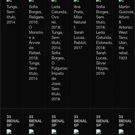
Tunga,
Sofia
Leda
Ana
Sofia
Martin
Sem
Borges,
Catunda,
Prata,
Borges,
Gusinde,
título,
Religare,
Ovo
Miss
Sem
Arturo
2014
2016;
rei,
Natural
título,
&
O
2018;
I;
2018;
Antonio;
Monstro
Tunga,
Sarah
Leda
West
e a
Sem
Lucas,
Catunda,
Tanu;
Árvore
título,
Rabbit,
Eldorado,
Ulen,
de
2014;
2017
2018;
the
Rafael,
Sofia
Sarah
rebel,
2018;
Borges,
Lucas,
1923
Tunga,
O
Silver
Sem
Fulguroso
Hippie,
título,
Ímpeto
2016
2014
de
José;
Sem
título,
2018
33
33
33
33
33
33
BIENAL
BIENAL
BIENAL
BIENAL
BIENAL
BIENAL
SP
SP
SP
SP
SP
SP