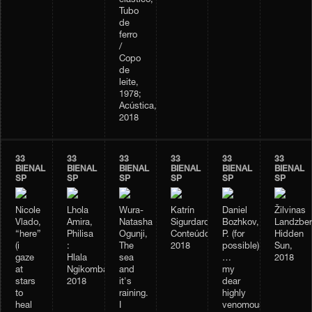
elástico;
Tubo
de
ferro
/
Copo
de
leite,
1978;
Acústica,
2018
33
33
33
33
33
33
BIENAL
BIENAL
BIENAL
BIENAL
BIENAL
BIENAL
SP
SP
SP
SP
SP
SP
Nicole
Lhola
Wura-
Katrín
Daniel
Žilvinas
Vlado,
Amira,
Natasha
Sigurdardóttir,
Bozhkov,
Landzber
“here”
Philisa
Ogunji,
Conteúdo,
P. (for
Hidden
(i
:
The
2018
possible)
Sun,
gaze
Hlala
sea
…
2018
at
Ngikombamthise,
and
my
stars
2018
it's
dear
to
raining.
highly
heal
I
venomous,