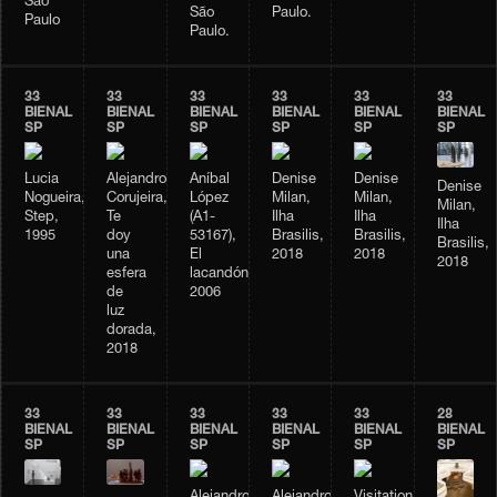
São
São
Paulo.
Paulo
Paulo.
33
33
33
33
33
33
BIENAL
BIENAL
BIENAL
BIENAL
BIENAL
BIENAL
SP
SP
SP
SP
SP
SP
Lucia
Alejandro
Aníbal
Denise
Denise
Denise
Nogueira,
Corujeira,
López
Milan,
Milan,
Milan,
Step,
Te
(A1-
Ilha
Ilha
Ilha
1995
doy
53167),
Brasilis,
Brasilis,
Brasilis,
una
El
2018
2018
2018
esfera
lacandón,
de
2006
luz
dorada,
2018
33
33
33
33
33
28
BIENAL
BIENAL
BIENAL
BIENAL
BIENAL
BIENAL
SP
SP
SP
SP
SP
SP