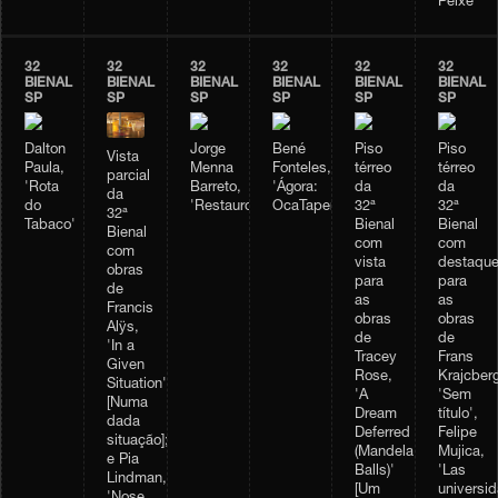
Peixe'
32
32
32
32
32
32
BIENAL
BIENAL
BIENAL
BIENAL
BIENAL
BIENAL
SP
SP
SP
SP
SP
SP
Dalton
Jorge
Bené
Piso
Piso
Vista
Paula,
Menna
Fonteles,
térreo
térreo
parcial
'Rota
Barreto,
'Ágora:
da
da
da
do
'Restauro'
OcaTaperaTerreiro'
32ª
32ª
32ª
Tabaco'
Bienal
Bienal
Bienal
com
com
com
vista
destaqu
obras
para
para
de
as
as
Francis
obras
obras
Alÿs,
de
de
'In a
Tracey
Frans
Given
Rose,
Krajcberg
Situation'
'A
'Sem
[Numa
Dream
título',
dada
Deferred
Felipe
situação];
(Mandela
Mujica,
e Pia
Balls)'
'Las
Lindman,
[Um
universi