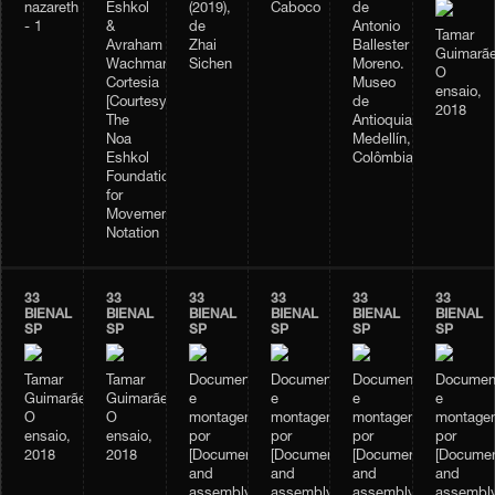
nazareth
Eshkol
(2019),
Caboco
de
- 1
&
de
Antonio
Tamar
Avraham
Zhai
Ballester
Guimarãe
Wachman
Sichen
Moreno.
O
Cortesia
Museo
ensaio,
[Courtesy]:
de
2018
The
Antioquia.
Noa
Medellín,
Eshkol
Colômbia.
Foundation
for
Movement
Notation
33
33
33
33
33
33
BIENAL
BIENAL
BIENAL
BIENAL
BIENAL
BIENAL
SP
SP
SP
SP
SP
SP
Tamar
Tamar
Documentação
Documentação
Documentação
Documen
Guimarães,
Guimarães,
e
e
e
e
O
O
montagem
montagem
montagem
montage
ensaio,
ensaio,
por
por
por
por
2018
2018
[Documentation
[Documentation
[Documentation
[Documen
and
and
and
and
assembly
assembly
assembly
assembl