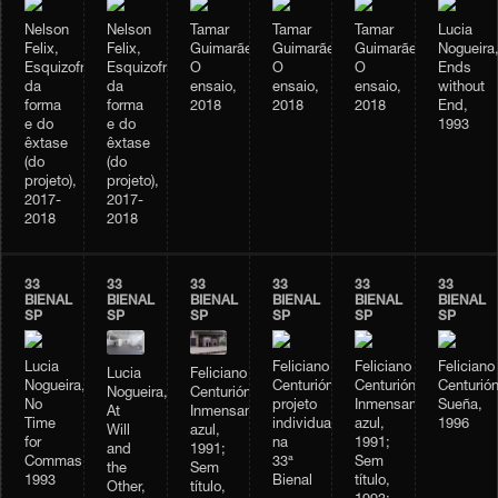
Nelson
Nelson
Tamar
Tamar
Tamar
Lucia
Felix,
Felix,
Guimarães,
Guimarães,
Guimarães,
Nogueira
Esquizofrenia
Esquizofrenia
O
O
O
Ends
da
da
ensaio,
ensaio,
ensaio,
without
forma
forma
2018
2018
2018
End,
e do
e do
1993
êxtase
êxtase
(do
(do
projeto),
projeto),
2017-
2017-
2018
2018
33
33
33
33
33
33
BIENAL
BIENAL
BIENAL
BIENAL
BIENAL
BIENAL
SP
SP
SP
SP
SP
SP
Lucia
Feliciano
Feliciano
Feliciano
Lucia
Feliciano
Nogueira,
Centurión,
Centurión,
Centurión
Nogueira,
Centurión,
No
projeto
Inmensamente
Sueña,
At
Inmensamente
Time
individual
azul,
1996
Will
azul,
for
na
1991;
and
1991;
Commas,
33ª
Sem
the
Sem
1993
Bienal
título,
Other,
título,