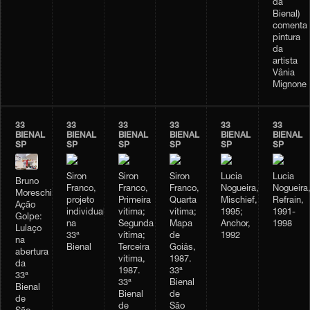
da
Bienal)
comenta
pintura
da
artista
Vânia
Mignone
33
33
33
33
33
33
BIENAL
BIENAL
BIENAL
BIENAL
BIENAL
BIENAL
SP
SP
SP
SP
SP
SP
Siron
Siron
Siron
Lucia
Lucia
Bruno
Franco,
Franco,
Franco,
Nogueira,
Nogueira
Moreschi,
projeto
Primeira
Quarta
Mischief,
Refrain,
Ação
individual
vítima;
vítima;
1995;
1991-
Golpe:
na
Segunda
Mapa
Anchor,
1998
Lulaço
33ª
vítima;
de
1992
na
Bienal
Terceira
Goiás,
abertura
vítima,
1987.
da
1987.
33ª
33ª
33ª
Bienal
Bienal
Bienal
de
de
de
São