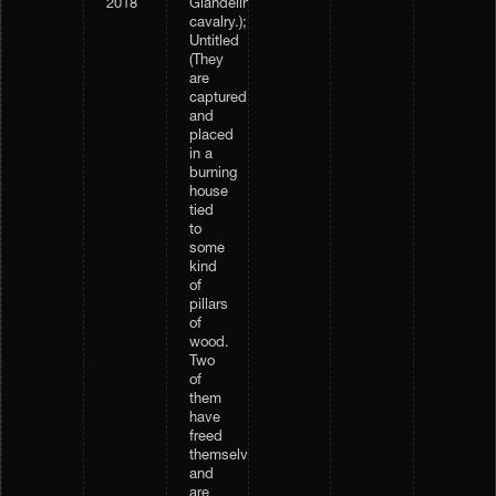
2018
Glandelinian
cavalry.);
Untitled
(They
are
captured,
and
placed
in a
burning
house
tied
to
some
kind
of
pillars
of
wood.
Two
of
them
have
freed
themselves,
and
are