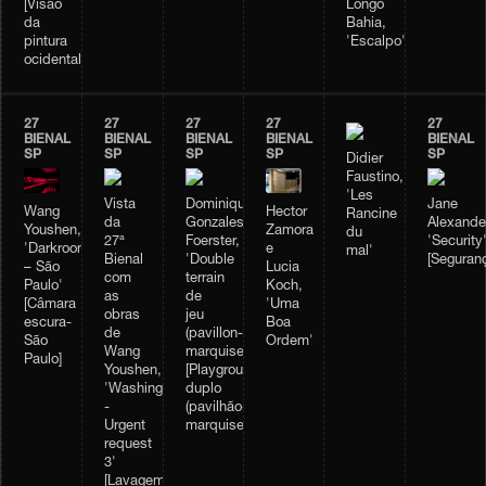
[Visão
Longo
da
Bahia,
pintura
'Escalpo'
ocidental]
27
27
27
27
27
BIENAL
BIENAL
BIENAL
BIENAL
BIENAL
SP
SP
SP
SP
SP
Didier
Faustino,
'Les
Vista
Dominique
Jane
Wang
Hector
Rancine
da
Gonzales-
Alexande
Youshen,
Zamora
du
27ª
Foerster,
'Security
'Darkroom
e
mal'
Bienal
'Double
[Seguran
– São
Lucia
com
terrain
Paulo'
Koch,
as
de
[Câmara
'Uma
obras
jeu
escura-
Boa
de
(pavillon-
São
Ordem'
Wang
marquise)'
Paulo]
Youshen,
[Playground
'Washing
duplo
-
(pavilhão-
Urgent
marquise)]
request
3'
[Lavagem-