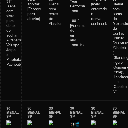
31ª
Year
abortar'
Bienal
(meio
Bienal
Bienal
Performance
[Espaço
com
enterrado)
com
com
1980
para
obras
à
obras
vista
-
abortar]
de
deriva
de
para
1981'
Absalon
continental'
Alexandr
obras
[Performance
da
de
de
Cunha,
Yochai
um
'Public
Avrahami,
ano
Sculptur
Voluspa
1980‑1981]
(Obelisk
Jarpa
I)',
e
'Standin
Prabhakar
Figure
Pachpute
(Consume
Pride)',
'Landma
II' e
'Gazebo
IV'
30
30
30
30
30
30
BIENAL
BIENAL
BIENAL
BIENAL
BIENAL
BIENAL
SP
SP
SP
SP
SP
SP