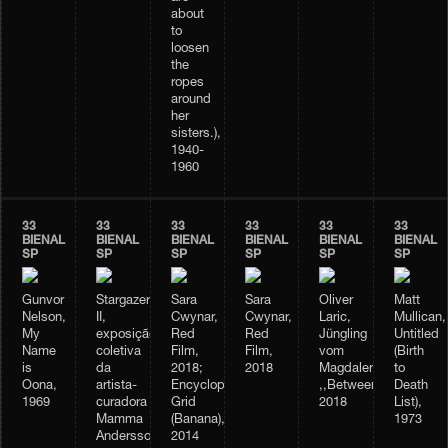
about
to
loosen
the
ropes
around
her
sisters.),
1940-
1960
33
33
33
33
33
33
BIENAL
BIENAL
BIENAL
BIENAL
BIENAL
BIENAL
SP
SP
SP
SP
SP
SP
Gunvor
Stargazer
Sara
Sara
Oliver
Matt
Nelson,
II,
Cwynar,
Cwynar,
Laric,
Mullican,
My
exposição
Red
Red
Jüngling
Untitled
Name
coletiva
Film,
Film,
vom
(Birth
is
da
2018;
2018
Magdalensberg;
to
Oona,
artista-
Encyclopedia
,,Betweenness”,
Death
1969
curadora
Grid
2018
List),
Mamma
(Banana),
1973
Andersson
2014