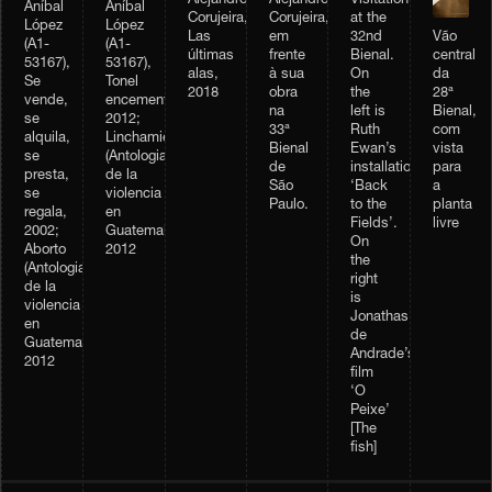
Alejandro
Alejandro
Visitation
Aníbal
Aníbal
Corujeira,
Corujeira,
at the
López
López
Vão
Las
em
32nd
(A1-
(A1-
central
últimas
frente
Bienal.
53167),
53167),
da
alas,
à sua
On
Tonel
Se
28ª
2018
obra
the
encementado,
vende,
Bienal,
na
left is
2012;
se
com
33ª
Ruth
Linchamiento
alquila,
vista
Bienal
Ewan’s
(Antologia
se
para
de
installation
de la
presta,
a
São
‘Back
violencia
se
planta
Paulo.
to the
en
regala,
livre
Fields’.
Guatemala),
2002;
On
2012
Aborto
the
(Antologia
right
de la
is
violencia
Jonathas
en
de
Guatemala),
Andrade’s
2012
film
‘O
Peixe’
[The
fish]