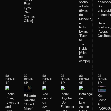
'Nose
sonho
desconoc
Ears
adiado
[As
Eyes'
(Bolas
universi
[Nariz
de
desconhe
Orelhas
Mandela)];
e
Olhos]
e
Bené
Ruth
Fonteles,
Ewan,
'Ágora:
'Back
OcaTaper
to
The
Fields'
[Volta
ao
campo]
32
32
32
32
32
32
BIENAL
BIENAL
BIENAL
BIENAL
BIENAL
BIENAL
SP
SP
SP
SP
SP
SP
Rachel
Vão
Pierre
Instalação
Eduardo
Koo
Rose,
central
Huyghe,
de
Navarro,
Jeong
'Everything
da
'De-
Lyle
'Sound
A,
and
32ª
Extinction'
Ashton
Mirror'
'ARROGA