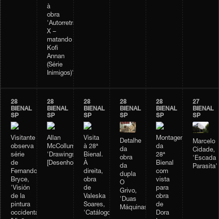
à
obra
'Autorretrato
X –
matando
Kofi
Annan
(Série
Inimigos)'
28
28
28
28
28
27
BIENAL
BIENAL
BIENAL
BIENAL
BIENAL
BIENAL
SP
SP
SP
SP
SP
SP
Visitante
Allan
Visita
Montagem
Detalhe
Marcelo
observa
McCollum,
à 28ª
da
da
Cidade,
série
'Drawings'
Bienal.
28ª
obra
'Escada
de
[Desenhos]
À
Bienal
da
Parasita'
Fernando
direita,
com
dupla
Bryce,
obra
vista
O
'Visión
de
para
Grivo,
de la
Valeska
obra
'Duas
pintura
Soares,
de
Máquinas'
occidental'
'Catálogo'
Dora