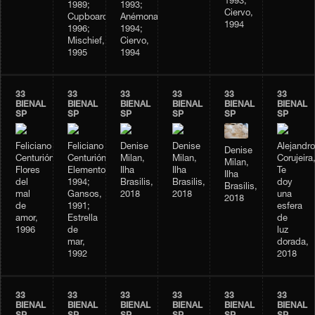
1993;
1989;
1993;
Ciervo,
Cupboard,
Anémonas,
1994
1996;
1994;
Mischief,
Ciervo,
1995
1994
33
33
33
33
33
33
BIENAL
BIENAL
BIENAL
BIENAL
BIENAL
BIENAL
SP
SP
SP
SP
SP
SP
Feliciano
Feliciano
Denise
Denise
Alejandro
Denise
Centurión,
Centurión,
Milan,
Milan,
Corujeira
Milan,
Flores
Elementos,
Ilha
Ilha
Te
Ilha
del
1994;
Brasilis,
Brasilis,
doy
Brasilis,
mal
Gansos,
2018
2018
una
2018
de
1991;
esfera
amor,
Estrella
de
1996
de
luz
mar,
dorada,
1992
2018
33
33
33
33
33
33
BIENAL
BIENAL
BIENAL
BIENAL
BIENAL
BIENAL