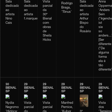
Sala
Sala
Vista
Sala
Anna
Rodrigo
dedicada
dedicada
parcial
dedicada
Opperma
Braga,
ao
ao
da
ao
'Anders
'Tônus'
artista
artista
30ª
artista
Sein
Nino
f.marquespenteado
Bienal
Arthur
("Irgendw
Cais
com
Bispo
ist
obras
do
sie
de
Rosário
so
Sheila
anders...
Hicks
[Ser
diferente
(”De
alguma
forma
ela é
tão
diferente”
30
29
29
29
29
29
BIENAL
BIENAL
BIENAL
BIENAL
BIENAL
BIENAL
SP
SP
SP
SP
SP
SP
Nydia
Vista
Vista
Manfred
Vista
Negromonte,
parcial
parcial
Pernice,
dos
3º
'Hídrica:
do
da
'Kubor
'Terreiros