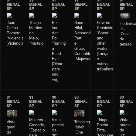
31
31
31
31
31
31
BIENAL
BIENAL
BIENAL
BIENAL
BIENAL
BIENAL
SP
SP
SP
SP
SP
SP
Juan
Thiago
Bik
Sandi
Edward
Hudinils
Carlos
Martins
Van
Hilal,
Krasiński,
Jr.,
Romero,
de
der
Alessandro
'Spear
'Zona
'Violencia'
Melo,
Pol,
Petti
and
de
[Violência]
'Martírio'
'Turning
e
other
tensão'
a
Grupo
works'
Blind
Contrafilé,
[Lança
Eye'
'Mujawara'
e
[Olhar
outros
para
trabalhos]
não
ver]
31
31
30
30
30
30
BIENAL
BIENAL
BIENAL
BIENAL
BIENAL
BIENAL
SP
SP
SP
SP
SP
SP
Mujeres
Vista
Thiago
Vista
Vista
Tehching
Creando,
parcial
Rocha
parcial
geral
Hsieh,
'Espacio
da
Pitta,
da
da
'One
para
30ª
'Monumento
30ª