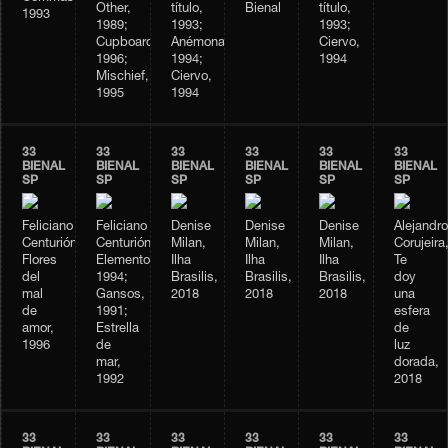
Other,
título,
Bienal
título,
1993
1989;
1993;
1993;
Cupboard,
Anémonas,
Ciervo,
1996;
1994;
1994
Mischief,
Ciervo,
1995
1994
33
33
33
33
33
33
BIENAL
BIENAL
BIENAL
BIENAL
BIENAL
BIENAL
SP
SP
SP
SP
SP
SP
Feliciano
Feliciano
Denise
Denise
Denise
Alejandro
Centurión,
Centurión,
Milan,
Milan,
Milan,
Corujeira
Flores
Elementos,
Ilha
Ilha
Ilha
Te
del
1994;
Brasilis,
Brasilis,
Brasilis,
doy
mal
Gansos,
2018
2018
2018
una
de
1991;
esfera
amor,
Estrella
de
1996
de
luz
mar,
dorada,
1992
2018
33
33
33
33
33
33