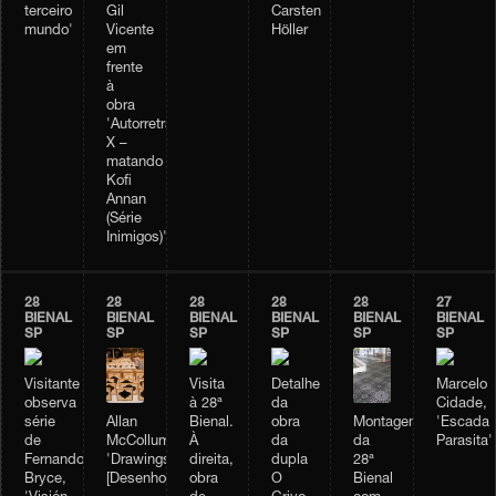
Gil
terceiro
Carsten
Vicente
mundo'
Höller
em
frente
à
obra
'Autorretrato
X –
matando
Kofi
Annan
(Série
Inimigos)'
28
28
28
28
28
27
BIENAL
BIENAL
BIENAL
BIENAL
BIENAL
BIENAL
SP
SP
SP
SP
SP
SP
Visitante
Visita
Detalhe
Marcelo
observa
à 28ª
da
Cidade,
Allan
Montagem
série
Bienal.
obra
'Escada
McCollum,
da
de
À
da
Parasita'
'Drawings'
28ª
Fernando
direita,
dupla
[Desenhos]
Bienal
Bryce,
obra
O