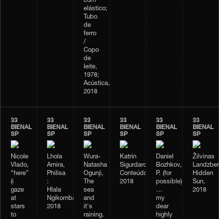
com
elástico;
Tubo
de
ferro
/
Copo
de
leite,
1978;
Acústica,
2018
33
33
33
33
33
33
BIENAL
BIENAL
BIENAL
BIENAL
BIENAL
BIENAL
SP
SP
SP
SP
SP
SP
Nicole
Lhola
Wura-
Katrín
Daniel
Žilvinas
Vlado,
Amira,
Natasha
Sigurdardóttir,
Bozhkov,
Landzber
“here”
Philisa
Ogunji,
Conteúdo,
P. (for
Hidden
(i
:
The
2018
possible)
Sun,
gaze
Hlala
sea
…
2018
at
Ngikombamthise,
and
my
stars
2018
it's
dear
to
raining.
highly