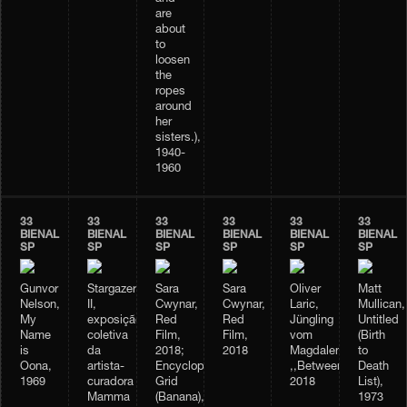
are
about
to
loosen
the
ropes
around
her
sisters.),
1940-
1960
33
33
33
33
33
33
BIENAL
BIENAL
BIENAL
BIENAL
BIENAL
BIENAL
SP
SP
SP
SP
SP
SP
Gunvor
Stargazer
Sara
Sara
Oliver
Matt
Nelson,
II,
Cwynar,
Cwynar,
Laric,
Mullican,
My
exposição
Red
Red
Jüngling
Untitled
Name
coletiva
Film,
Film,
vom
(Birth
is
da
2018;
2018
Magdalensberg;
to
Oona,
artista-
Encyclopedia
,,Betweenness”,
Death
1969
curadora
Grid
2018
List),
Mamma
(Banana),
1973