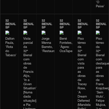
'O
Peixe'
32
32
32
32
32
32
BIENAL
BIENAL
BIENAL
BIENAL
BIENAL
BIENAL
SP
SP
SP
SP
SP
SP
Dalton
Vista
Jorge
Bené
Piso
Piso
Paula,
parcial
Menna
Fonteles,
térreo
térreo
'Rota
da
Barreto,
'Ágora:
da
da
do
32ª
'Restauro'
OcaTaperaTerreiro'
32ª
32ª
Tabaco'
Bienal
Bienal
Bienal
com
com
com
obras
vista
destaqu
de
para
para
Francis
as
as
Alÿs,
obras
obras
'In a
de
de
Given
Tracey
Frans
Situation'
Rose,
Krajcberg
[Numa
'A
'Sem
dada
Dream
título',
situação];
Deferred
Felipe
e Pia
(Mandela
Mujica,