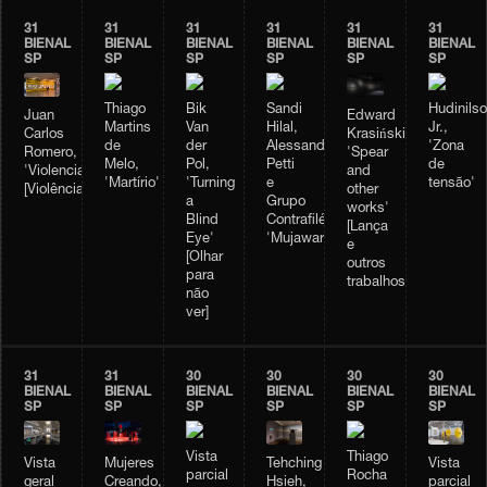
31
31
31
31
31
31
BIENAL
BIENAL
BIENAL
BIENAL
BIENAL
BIENAL
SP
SP
SP
SP
SP
SP
Thiago
Bik
Sandi
Hudinils
Juan
Edward
Martins
Van
Hilal,
Jr.,
Carlos
Krasiński,
de
der
Alessandro
'Zona
Romero,
'Spear
Melo,
Pol,
Petti
de
'Violencia'
and
'Martírio'
'Turning
e
tensão'
[Violência]
other
a
Grupo
works'
Blind
Contrafilé,
[Lança
Eye'
'Mujawara'
e
[Olhar
outros
para
trabalhos]
não
ver]
31
31
30
30
30
30
BIENAL
BIENAL
BIENAL
BIENAL
BIENAL
BIENAL
SP
SP
SP
SP
SP
SP
Vista
Thiago
Vista
Mujeres
Tehching
Vista
parcial
Rocha
geral
Creando,
Hsieh,
parcial