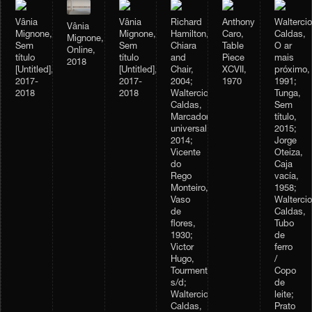
Vânia
Vânia
Richard
Anthony
Waltercio
Vânia
Mignone,
Mignone,
Hamilton,
Caro,
Caldas,
Mignone,
Sem
Sem
Chiara
Table
O ar
Online,
título
título
and
Piece
mais
2018
[Untitled],
[Untitled],
Chair,
XCVII,
próximo,
2017-
2017-
2004;
1970
1991;
2018
2018
Waltercio
Tunga,
Caldas,
Sem
Marcador
título,
universal,
2015;
2014;
Jorge
Vicente
Oteiza,
do
Caja
Rego
vacía,
Monteiro,
1958;
Vaso
Waltercio
de
Caldas,
flores,
Tubo
1930;
de
Victor
ferro
Hugo,
/
Tourmente,
Copo
s/d;
de
Waltercio
leite;
Caldas,
Prato