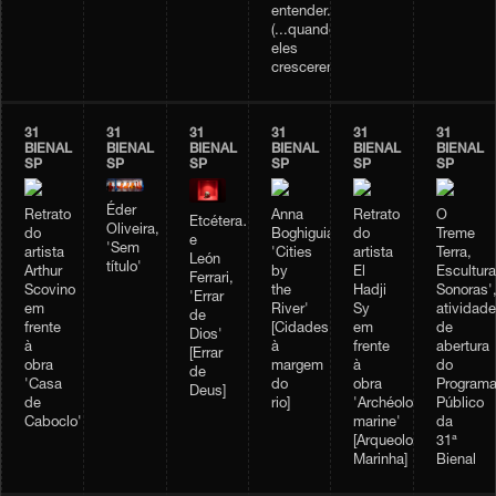
entender...
(...quando
eles
crescerem...)]
31
31
31
31
31
31
BIENAL
BIENAL
BIENAL
BIENAL
BIENAL
BIENAL
SP
SP
SP
SP
SP
SP
Éder
Retrato
Anna
Retrato
O
Etcétera…
Oliveira,
do
Boghiguian,
do
Treme
e
'Sem
artista
'Cities
artista
Terra,
León
título'
Arthur
by
El
Escultur
Ferrari,
Scovino
the
Hadji
Sonoras'
'Errar
em
River'
Sy
atividade
de
frente
[Cidades
em
de
Dios'
à
à
frente
abertura
[Errar
obra
margem
à
do
de
'Casa
do
obra
Program
Deus]
de
rio]
'Archéologie
Público
Caboclo'
marine'
da
[Arqueologia
31ª
Marinha]
Bienal