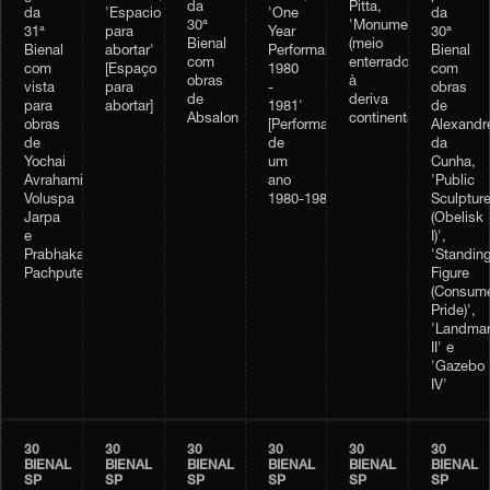
da
Pitta,
da
'Espacio
'One
da
30ª
'Monumento
31ª
para
Year
30ª
Bienal
(meio
Bienal
abortar'
Performance
Bienal
com
enterrado)
com
[Espaço
1980
com
obras
à
vista
para
-
obras
de
deriva
para
abortar]
1981'
de
Absalon
continental'
obras
[Performance
Alexandr
de
de
da
Yochai
um
Cunha,
Avrahami,
ano
'Public
Voluspa
1980‑1981]
Sculptur
Jarpa
(Obelisk
e
I)',
Prabhakar
'Standin
Pachpute
Figure
(Consume
Pride)',
'Landma
II' e
'Gazebo
IV'
30
30
30
30
30
30
BIENAL
BIENAL
BIENAL
BIENAL
BIENAL
BIENAL
SP
SP
SP
SP
SP
SP