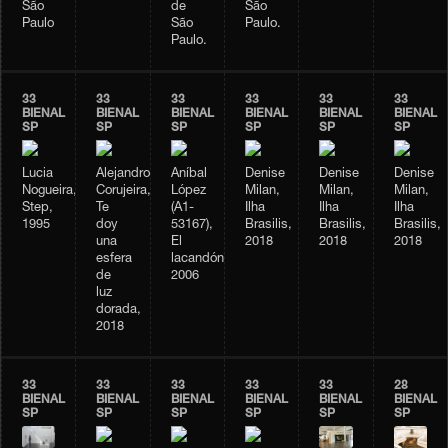
São
de
São
Paulo
São
Paulo.
Paulo.
33
33
33
33
33
33
BIENAL
BIENAL
BIENAL
BIENAL
BIENAL
BIENAL
SP
SP
SP
SP
SP
SP
Lucia
Alejandro
Aníbal
Denise
Denise
Denise
Nogueira,
Corujeira,
López
Milan,
Milan,
Milan,
Step,
Te
(A1-
Ilha
Ilha
Ilha
1995
doy
53167),
Brasilis,
Brasilis,
Brasilis,
una
El
2018
2018
2018
esfera
lacandón,
de
2006
luz
dorada,
2018
33
33
33
33
33
28
BIENAL
BIENAL
BIENAL
BIENAL
BIENAL
BIENAL
SP
SP
SP
SP
SP
SP