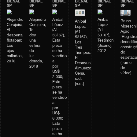
BIENAL
BIENAL
BIENAL
BIENAL
BIENAL
BIENAL
SP
SP
SP
SP
SP
SP
Alejandro
Alejandro
Aníbal
Aníbal
Bruno
Aníbal
Corujeira,
Corujeira,
López
López
Moreschi
López
Al
Te
(A1-
(A1-
Ação
(A1-
despertar,
doy
53167),
53167),
'Registro
53167),
flotaban;
una
Esta
Testimonio
decodifi
Los
Los
esfera
pieza
(Sicario),
construç
Tres
ojos
de
se ha
2012
do
Tiempos:
callados,
luz
vendido
espetácu
El
2018
dorada,
a:
(frame
Desayuno,
2018
por
de
Almuerzo,
US$
vídeo)
Cena,
2,000;
s.d.
Esta
[n.d.]
pieza
se ha
vendido
a:
por
US$
8,000;
Esta
pieza
se ha