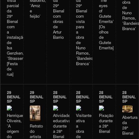
Vista
Maiolino,
da
da
'The
obra
parcial
'Arroz
29ª
29ª
eyes
de
da
e
Bienal
Bienal
of
Nuno
29ª
feijão'
com
com
Gutete
Ramos,
Bienal
obras
vista
Emerita'
'Bandeir
com
de
para
[Os
Branca'
a
Artur
a
olhos
instalação
Barrio
obra
de
de
de
Gutete
Isa
Nuno
Emerita]
Genzken,
Ramos,
'Strassenfest'
'Bandeira
[Festa
Branca'
de
rua]
29
29
28
28
28
28
BIENAL
BIENAL
BIENAL
BIENAL
BIENAL
BIENAL
SP
SP
SP
SP
SP
SP
Henrique
Atividade
Visitante
Pixação
Abertura
Oliveira,
educativa
ativa
durante
da
Retrato
'A
durante
a
a 28ª
28ª
do
origem
a 28ª
obra
Bienal
Bienal
artista
do
Bienal
de