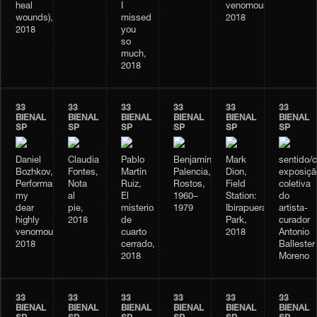
heal
I
venomous,
wounds),
missed
2018
2018
you
so
much,
2018
33
33
33
33
33
33
BIENAL
BIENAL
BIENAL
BIENAL
BIENAL
BIENAL
SP
SP
SP
SP
SP
SP
Daniel
Claudia
Pablo
Benjamín
Mark
sentido/
Bozhkov,
Fontes,
Martín
Palencia,
Dion,
exposiçã
Performance
Nota
Ruiz,
Rostos,
Field
coletiva
my
al
El
1960–
Station:
do
dear
pie,
misterio
1979
Ibirapuera
artista-
highly
2018
de
Park,
curador
venomous,
cuarto
2018
Antonio
2018
cerrado,
Ballester
2018
Moreno
33
33
33
33
33
33
BIENAL
BIENAL
BIENAL
BIENAL
BIENAL
BIENAL