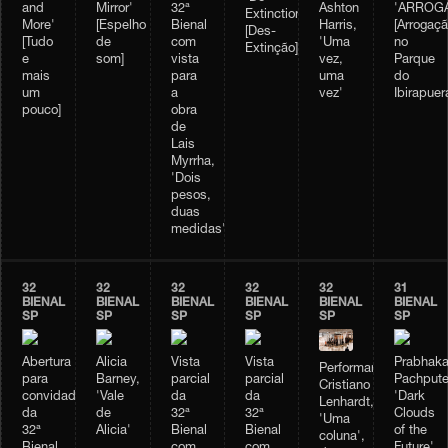
and
Mirror'
32ª
Ashton
'ARROGA
Extinction'
More'
[Espelho
Bienal
Harris,
[Arrogaçã
[Des-
[Tudo
de
com
'Uma
no
Extinção]
e
som]
vista
vez,
Parque
mais
para
uma
do
um
a
vez'
Ibirapuer
pouco]
obra
de
Lais
Myrrha,
'Dois
pesos,
duas
medidas'
32
32
32
32
32
31
BIENAL
BIENAL
BIENAL
BIENAL
BIENAL
BIENAL
SP
SP
SP
SP
SP
SP
Abertura
Alicia
Vista
Vista
Prabhaka
Performance
para
Barney,
parcial
parcial
Pachpute
Cristiano
convidados
'Vale
da
da
'Dark
Lenhardt,
da
de
32ª
32ª
Clouds
'Uma
32ª
Alicia'
Bienal
Bienal
of the
coluna',