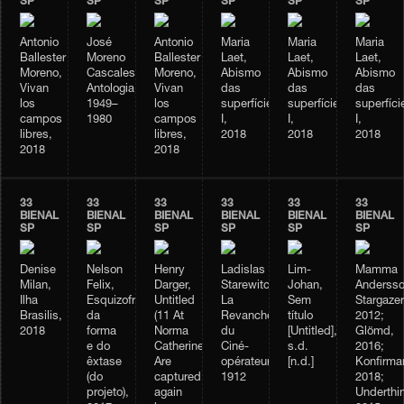
SP
SP
SP
SP
SP
SP
Antonio
José
Antonio
Maria
Maria
Maria
Ballester
Moreno
Ballester
Laet,
Laet,
Laet,
Moreno,
Cascales,
Moreno,
Abismo
Abismo
Abismo
Vivan
Antologia,
Vivan
das
das
das
los
1949–
los
superfícies
superfícies
superfíci
campos
1980
campos
I,
I,
I,
libres,
libres,
2018
2018
2018
2018
2018
33
33
33
33
33
33
BIENAL
BIENAL
BIENAL
BIENAL
BIENAL
BIENAL
SP
SP
SP
SP
SP
SP
Denise
Nelson
Henry
Ladislas
Lim-
Mamma
Milan,
Felix,
Darger,
Starewitch,
Johan,
Andersso
Ilha
Esquizofrenia
Untitled
La
Sem
Stargazer
Brasilis,
da
(11 At
Revanche
título
2012;
2018
forma
Norma
du
[Untitled],
Glömd,
e do
Catherine.
Ciné-
s.d.
2016;
êxtase
Are
opérateur,
[n.d.]
Konfirma
(do
captured
1912
2018;
projeto),
again
Underthi