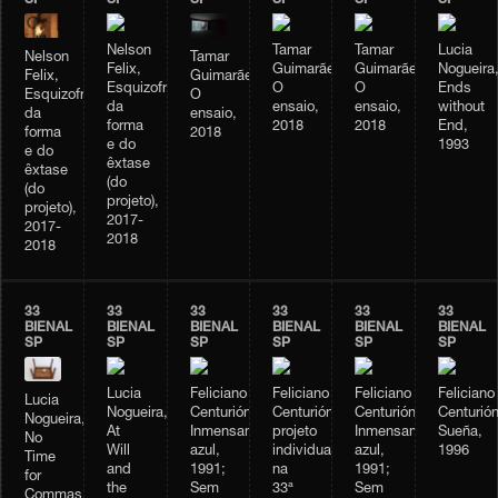
SP
SP
SP
SP
SP
SP
Nelson
Tamar
Tamar
Lucia
Nelson
Tamar
Felix,
Guimarães,
Guimarães,
Nogueira
Felix,
Guimarães,
Esquizofrenia
O
O
Ends
Esquizofrenia
O
da
ensaio,
ensaio,
without
da
ensaio,
forma
2018
2018
End,
forma
2018
e do
1993
e do
êxtase
êxtase
(do
(do
projeto),
projeto),
2017-
2017-
2018
2018
33
33
33
33
33
33
BIENAL
BIENAL
BIENAL
BIENAL
BIENAL
BIENAL
SP
SP
SP
SP
SP
SP
Lucia
Feliciano
Feliciano
Feliciano
Feliciano
Lucia
Nogueira,
Centurión,
Centurión,
Centurión,
Centurión
Nogueira,
At
Inmensamente
projeto
Inmensamente
Sueña,
No
Will
azul,
individual
azul,
1996
Time
and
1991;
na
1991;
for
the
Sem
33ª
Sem
Commas,