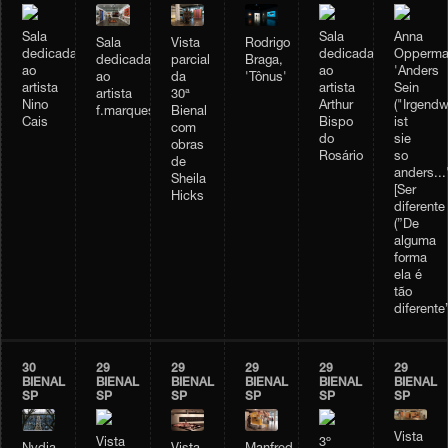
Sala
Sala
Anna
Vista
Rodrigo
Sala
dedicada
dedicada
Opperma
parcial
Braga,
dedicada
ao
ao
'Anders
da
'Tônus'
ao
artista
artista
Sein
30ª
artista
Nino
Arthur
("Irgendw
Bienal
f.marquespenteado
Cais
Bispo
ist
com
do
sie
obras
Rosário
so
de
anders...
Sheila
[Ser
Hicks
diferente
(”De
alguma
forma
ela é
tão
diferente”
30
29
29
29
29
29
BIENAL
BIENAL
BIENAL
BIENAL
BIENAL
BIENAL
SP
SP
SP
SP
SP
SP
Vista
Vista
3º