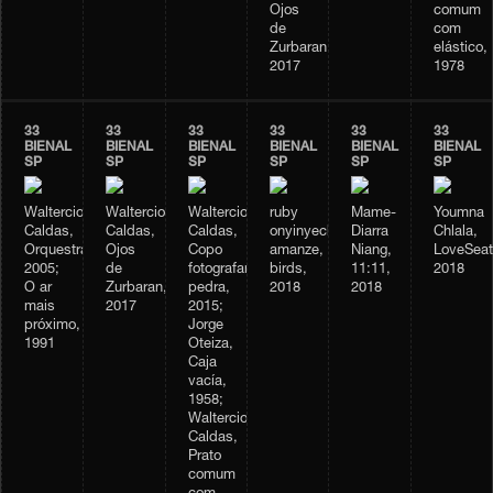
Ojos
comum
de
com
Zurbaran,
elástico,
2017
1978
33
33
33
33
33
33
BIENAL
BIENAL
BIENAL
BIENAL
BIENAL
BIENAL
SP
SP
SP
SP
SP
SP
Waltercio
Waltercio
Waltercio
ruby
Mame-
Youmna
Caldas,
Caldas,
Caldas,
onyinyechi
Diarra
Chlala,
Orquestra,
Ojos
Copo
amanze,
Niang,
LoveSeat
2005;
de
fotografando
birds,
11:11,
2018
O ar
Zurbaran,
pedra,
2018
2018
mais
2017
2015;
próximo,
Jorge
1991
Oteiza,
Caja
vacía,
1958;
Waltercio
Caldas,
Prato
comum