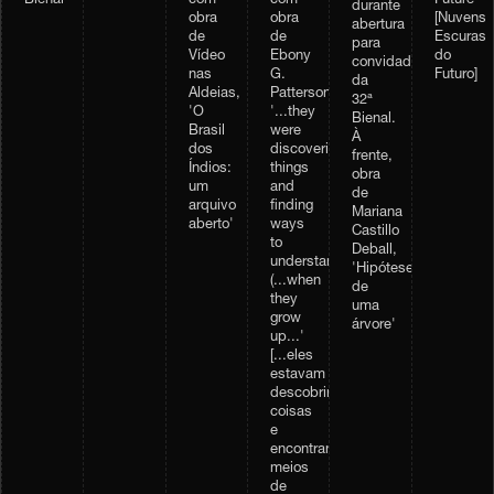
Bienal
com
com
Future'
durante
obra
obra
[Nuvens
abertura
de
de
Escuras
para
Vídeo
Ebony
do
convidados
nas
G.
Futuro]
da
Aldeias,
Patterson,
32ª
'O
'...they
Bienal.
Brasil
were
À
dos
discovering
frente,
Índios:
things
obra
um
and
de
arquivo
finding
Mariana
aberto'
ways
Castillo
to
Deball,
understand...
'Hipótese
(...when
de
they
uma
grow
árvore'
up...'
[...eles
estavam
descobrindo
coisas
e
encontrando
meios
de