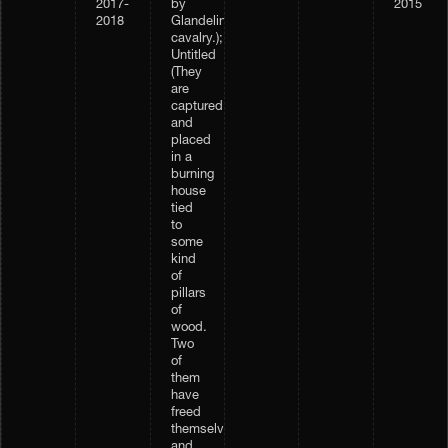
2017-
by
2015
2018
Glandelinian
cavalry.);
Untitled
(They
are
captured,
and
placed
in a
burning
house
tied
to
some
kind
of
pillars
of
wood.
Two
of
them
have
freed
themselves,
and