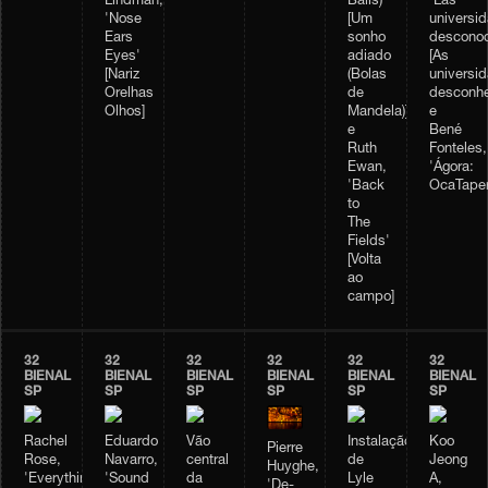
Lindman,
Balls)'
'Las
'Nose
[Um
universi
Ears
sonho
desconoc
Eyes'
adiado
[As
[Nariz
(Bolas
universi
Orelhas
de
desconhe
Olhos]
Mandela)];
e
e
Bené
Ruth
Fonteles,
Ewan,
'Ágora:
'Back
OcaTaper
to
The
Fields'
[Volta
ao
campo]
32
32
32
32
32
32
BIENAL
BIENAL
BIENAL
BIENAL
BIENAL
BIENAL
SP
SP
SP
SP
SP
SP
Rachel
Eduardo
Vão
Instalação
Koo
Pierre
Rose,
Navarro,
central
de
Jeong
Huyghe,
'Everything
'Sound
da
Lyle
A,
'De-