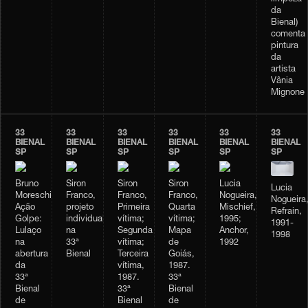
da
Bienal)
comenta
pintura
da
artista
Vânia
Mignone
33
33
33
33
33
33
BIENAL
BIENAL
BIENAL
BIENAL
BIENAL
BIENAL
SP
SP
SP
SP
SP
SP
Bruno
Siron
Siron
Siron
Lucia
Lucia
Moreschi,
Franco,
Franco,
Franco,
Nogueira,
Nogueira
Ação
projeto
Primeira
Quarta
Mischief,
Refrain,
Golpe:
individual
vítima;
vítima;
1995;
1991-
Lulaço
na
Segunda
Mapa
Anchor,
1998
na
33ª
vítima;
de
1992
abertura
Bienal
Terceira
Goiás,
da
vítima,
1987.
33ª
1987.
33ª
Bienal
33ª
Bienal
de
Bienal
de