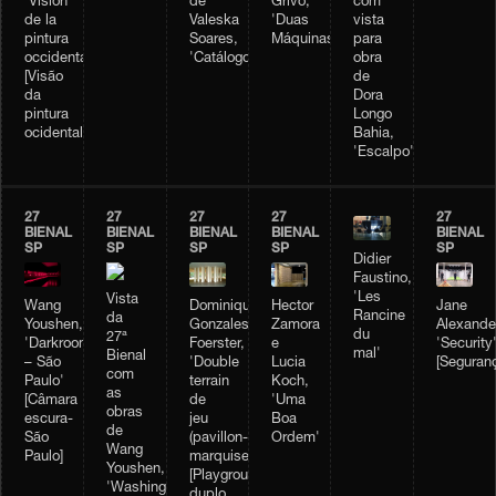
com
'Visión
de
Grivo,
vista
de la
Valeska
'Duas
para
pintura
Soares,
Máquinas'
obra
occidental'
'Catálogo'
de
[Visão
Dora
da
Longo
pintura
Bahia,
ocidental]
'Escalpo'
27
27
27
27
27
BIENAL
BIENAL
BIENAL
BIENAL
BIENAL
SP
SP
SP
SP
SP
Didier
Faustino,
'Les
Vista
Wang
Dominique
Hector
Jane
Rancine
da
Youshen,
Gonzales-
Zamora
Alexande
du
27ª
'Darkroom
Foerster,
e
'Security
mal'
Bienal
– São
'Double
Lucia
[Seguran
com
Paulo'
terrain
Koch,
as
[Câmara
de
'Uma
obras
escura-
jeu
Boa
de
São
(pavillon-
Ordem'
Wang
Paulo]
marquise)'
Youshen,
[Playground
'Washing
duplo