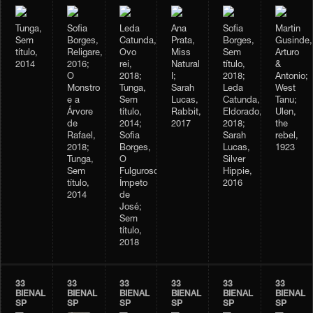
Tunga,
Sofia
Leda
Ana
Sofia
Martin
Sem
Borges,
Catunda,
Prata,
Borges,
Gusinde,
título,
Religare,
Ovo
Miss
Sem
Arturo
2014
2016;
rei,
Natural
título,
&
O
2018;
I;
2018;
Antonio;
Monstro
Tunga,
Sarah
Leda
West
e a
Sem
Lucas,
Catunda,
Tanu;
Árvore
título,
Rabbit,
Eldorado,
Ulen,
de
2014;
2017
2018;
the
Rafael,
Sofia
Sarah
rebel,
2018;
Borges,
Lucas,
1923
Tunga,
O
Silver
Sem
Fulguroso
Hippie,
título,
Ímpeto
2016
2014
de
José;
Sem
título,
2018
33
33
33
33
33
33
BIENAL
BIENAL
BIENAL
BIENAL
BIENAL
BIENAL
SP
SP
SP
SP
SP
SP