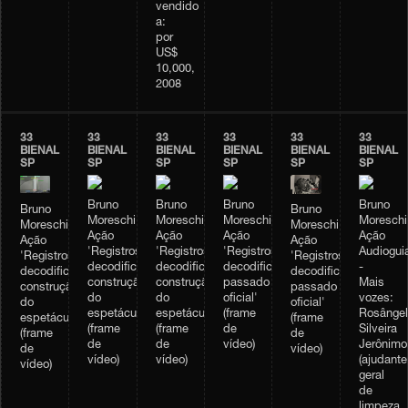
vendido
a:
por
US$
10,000,
2008
33
33
33
33
33
33
BIENAL
BIENAL
BIENAL
BIENAL
BIENAL
BIENAL
SP
SP
SP
SP
SP
SP
Bruno
Bruno
Bruno
Bruno
Bruno
Bruno
Moreschi,
Moreschi,
Moreschi,
Moreschi
Moreschi,
Moreschi,
Ação
Ação
Ação
Ação
Ação
Ação
'Registros
'Registros
'Registros
Audiogui
'Registros
'Registros
decodificados:
decodificados:
decodificados:
-
decodificados:
decodificados:
construção
construção
passado
Mais
passado
construção
do
do
oficial'
vozes:
oficial'
do
espetáculo'
espetáculo'
(frame
Rosângel
(frame
espetáculo'
(frame
(frame
de
Silveira
de
(frame
de
de
vídeo)
Jerônimo
vídeo)
de
vídeo)
vídeo)
(ajudante
vídeo)
geral
de
limpeza