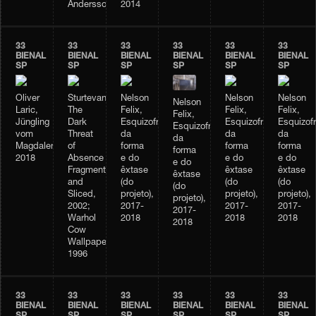
Andersson
2014
33
33
33
33
33
33
BIENAL
BIENAL
BIENAL
BIENAL
BIENAL
BIENAL
SP
SP
SP
SP
SP
SP
Oliver
Sturtevant,
Nelson
Nelson
Nelson
Nelson
Laric,
The
Felix,
Felix,
Felix,
Felix,
Jüngling
Dark
Esquizofrenia
Esquizofrenia
Esquizofr
Esquizofrenia
vom
Threat
da
da
da
da
Magdalensberg,
of
forma
forma
forma
forma
2018
Absence
e do
e do
e do
e do
Fragmented
êxtase
êxtase
êxtase
êxtase
and
(do
(do
(do
(do
Sliced,
projeto),
projeto),
projeto),
projeto),
2002;
2017-
2017-
2017-
2017-
Warhol
2018
2018
2018
2018
Cow
Wallpaper,
1996
33
33
33
33
33
33
BIENAL
BIENAL
BIENAL
BIENAL
BIENAL
BIENAL