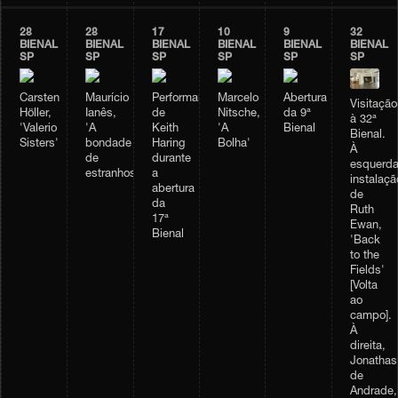
28
28
17
10
9
32
BIENAL
BIENAL
BIENAL
BIENAL
BIENAL
BIENAL
SP
SP
SP
SP
SP
SP
Carsten
Maurício
Performance
Marcelo
Abertura
Visitação
Höller,
Ianês,
de
Nitsche,
da 9ª
à 32ª
'Valerio
'A
Keith
'A
Bienal
Bienal.
Sisters'
bondade
Haring
Bolha'
À
de
durante
esquerda
estranhos'
a
instalaçã
abertura
de
da
Ruth
17ª
Ewan,
Bienal
'Back
to the
Fields'
[Volta
ao
campo].
À
direita,
Jonathas
de
Andrade,