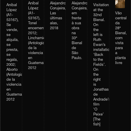
Aníbal
Alejandro
Alejandro
Visitation
Aníbal
López
Corujeira,
Corujeira,
at the
López
Vão
(A1-
Las
em
32nd
(A1-
central
53167),
últimas
frente
Bienal.
53167),
da
Tonel
alas,
à sua
On
Se
28ª
encementado,
2018
obra
the
vende,
Bienal,
2012;
na
left is
se
com
Linchamiento
33ª
Ruth
alquila,
vista
(Antologia
Bienal
Ewan’s
se
para
de la
de
installation
presta,
a
violencia
São
‘Back
se
planta
en
Paulo.
to the
regala,
livre
Guatemala),
Fields’.
2002;
2012
On
Aborto
the
(Antologia
right
de la
is
violencia
Jonathas
en
de
Guatemala),
Andrade’s
2012
film
‘O
Peixe’
[The
fish]