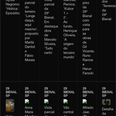
Vista
Manfred
Nydia
dos
parcial
piso
parcial
Pernice,
Negromonte,
'Terreiros
do
da
da
'Kubor
'Hídrica:
da
terreiro
29ª
29ª
1 +
Episódios'
29ª
'Longe
Bienal
Bienal.
2'.
Bienal
daqui,
com
Em
Ao
aqui
vista
destaque,
fundo,
mesmo',
para
obra
Henrique
proposto
as
de
Oliveira,
por
obras
Marcelo
'A
Marilá
de
Silveira,
origem
Dardot
Gil
'Tudo
do
e
Vicente,
certo'
terceiro
Fábio
Nuno
mundo'
Morais
Ramos
e
Harun
Farocki
29
29
29
29
29
29
BIENAL
BIENAL
BIENAL
BIENAL
BIENAL
BIENAL
SP
SP
SP
SP
SP
SP
Anna
Vista
Vão
Alfredo
Detalhe
Maria
parcial
central
Jaar,
da