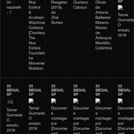
SP
34 -
Noa
Resgates
Gustavo
Obras
nazareth
Eshkol
(2019),
Caboco
de
- 1
&
de
Antonio
Tamar
Avraham
Zhai
Ballester
Guimarãe
Wachman
Sichen
Moreno.
O
Cortesia
Museo
ensaio,
[Courtesy]:
de
2018
The
Antioquia.
Noa
Medellín,
Eshkol
Colômbia.
Foundation
for
Movement
Notation
33
33
33
33
33
33
BIENAL
BIENAL
BIENAL
BIENAL
BIENAL
BIENAL
SP
SP
SP
SP
SP
SP
Tamar
Documentação
Documentação
Documentação
Documen
Tamar
Guimarães,
e
e
e
e
Guimarães,
O
montagem
montagem
montagem
montage
O
ensaio,
por
por
por
por
ensaio,
2018
[Documentation
[Documentation
[Documentation
[Documen
2018