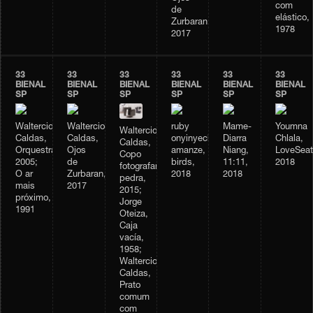
com
de
elástico,
Zurbaran,
1978
2017
33
33
33
33
33
33
BIENAL
BIENAL
BIENAL
BIENAL
BIENAL
BIENAL
SP
SP
SP
SP
SP
SP
Waltercio
Waltercio
ruby
Mame-
Youmna
Waltercio
Caldas,
Caldas,
onyinyechi
Diarra
Chlala,
Caldas,
Orquestra,
Ojos
amanze,
Niang,
LoveSeat
Copo
2005;
de
birds,
11:11,
2018
fotografando
O ar
Zurbaran,
2018
2018
pedra,
mais
2017
2015;
próximo,
Jorge
1991
Oteiza,
Caja
vacía,
1958;
Waltercio
Caldas,
Prato
comum
com