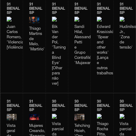
31
31
31
31
31
31
BIENAL
BIENAL
BIENAL
BIENAL
BIENAL
BIENAL
SP
SP
SP
SP
SP
SP
Juan
Bik
Sandi
Edward
Hudinils
Thiago
Carlos
Van
Hilal,
Krasiński,
Jr.,
Martins
Romero,
der
Alessandro
'Spear
'Zona
de
'Violencia'
Pol,
Petti
and
de
Melo,
[Violência]
'Turning
e
other
tensão'
'Martírio'
a
Grupo
works'
Blind
Contrafilé,
[Lança
Eye'
'Mujawara'
e
[Olhar
outros
para
trabalhos]
não
ver]
31
31
30
30
30
30
BIENAL
BIENAL
BIENAL
BIENAL
BIENAL
BIENAL
SP
SP
SP
SP
SP
SP
Vista
Thiago
Vista
Vista
Mujeres
Tehching
parcial
Rocha
parcial
geral
Creando,
Hsieh,
da
Pitta,
da