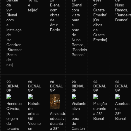
parcial
'Arroz
29ª
29ª
eyes
de
da
e
Bienal
Bienal
of
Nuno
29ª
feijão'
com
com
Gutete
Ramos,
Bienal
obras
vista
Emerita'
'Bandeir
com
de
para
[Os
Branca'
a
Artur
a
olhos
instalação
Barrio
obra
de
de
de
Gutete
Isa
Nuno
Emerita]
Genzken,
Ramos,
'Strassenfest'
'Bandeira
[Festa
Branca'
de
rua]
29
29
28
28
28
28
BIENAL
BIENAL
BIENAL
BIENAL
BIENAL
BIENAL
SP
SP
SP
SP
SP
SP
Henrique
Retrato
Visitante
Pixação
Abertura
Oliveira,
do
ativa
durante
da
Atividade
'A
artista
a
a 28ª
28ª
educativa
origem
Gil
obra
Bienal
Bienal
durante
do
Vicente
de
a 28ª
terceiro
em
Carsten