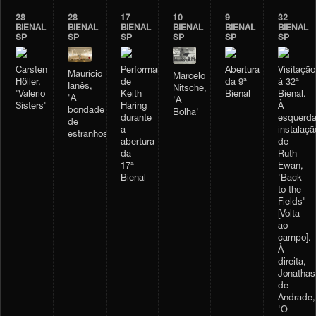
28
28
17
10
9
32
BIENAL
BIENAL
BIENAL
BIENAL
BIENAL
BIENAL
SP
SP
SP
SP
SP
SP
Carsten
Performance
Abertura
Visitação
Maurício
Marcelo
Höller,
de
da 9ª
à 32ª
Ianês,
Nitsche,
'Valerio
Keith
Bienal
Bienal.
'A
'A
Sisters'
Haring
À
bondade
Bolha'
durante
esquerda
de
a
instalaçã
estranhos'
abertura
de
da
Ruth
17ª
Ewan,
Bienal
'Back
to the
Fields'
[Volta
ao
campo].
À
direita,
Jonathas
de
Andrade,
'O