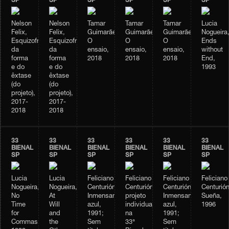
SP
SP
SP
SP
SP
SP
Nelson
Nelson
Tamar
Tamar
Tamar
Lucia
Felix,
Felix,
Guimarães,
Guimarães,
Guimarães,
Nogueira
Esquizofrenia
Esquizofrenia
O
O
O
Ends
da
da
ensaio,
ensaio,
ensaio,
without
forma
forma
2018
2018
2018
End,
e do
e do
1993
êxtase
êxtase
(do
(do
projeto),
projeto),
2017-
2017-
2018
2018
33
33
33
33
33
33
BIENAL
BIENAL
BIENAL
BIENAL
BIENAL
BIENAL
SP
SP
SP
SP
SP
SP
Lucia
Lucia
Feliciano
Feliciano
Feliciano
Feliciano
Nogueira,
Nogueira,
Centurión,
Centurión,
Centurión,
Centurión
No
At
Inmensamente
projeto
Inmensamente
Sueña,
Time
Will
azul,
individual
azul,
1996
for
and
1991;
na
1991;
Commas,
the
Sem
33ª
Sem