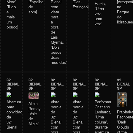
More'
[Espelho
Bienal
[Des-
[Arrogaçã
Harris,
[Tudo
de
com
Extinção]
no
'Uma
e
som]
vista
Parque
vez,
mais
para
do
uma
um
a
Ibirapuer
vez'
pouco]
obra
de
Lais
Myrrha,
'Dois
pesos,
duas
medidas'
32
32
32
32
32
31
BIENAL
BIENAL
BIENAL
BIENAL
BIENAL
BIENAL
SP
SP
SP
SP
SP
SP
Abertura
Vista
Vista
Performance
Alicia
para
parcial
parcial
Cristiano
Barney,
Prabhaka
convidados
da
da
Lenhardt,
'Vale
Pachpute
da
32ª
32ª
'Uma
de
'Dark
32ª
Bienal
Bienal
coluna',
Alicia'
Clouds
Bienal
com
com
durante
of the
obra
obra
abertura