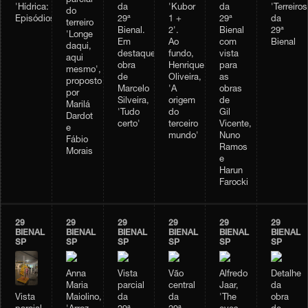
parcial
'Hídrica:
da
'Kubor
da
'Terreiros
do
Episódios'
29ª
1 +
29ª
da
terreiro
Bienal.
2'.
Bienal
29ª
'Longe
Em
Ao
com
Bienal
daqui,
destaque,
fundo,
vista
aqui
obra
Henrique
para
mesmo',
de
Oliveira,
as
proposto
Marcelo
'A
obras
por
Silveira,
origem
de
Marilá
'Tudo
do
Gil
Dardot
certo'
terceiro
Vicente,
e
mundo'
Nuno
Fábio
Ramos
Morais
e
Harun
Farocki
29
29
29
29
29
29
BIENAL
BIENAL
BIENAL
BIENAL
BIENAL
BIENAL
SP
SP
SP
SP
SP
SP
Anna
Vista
Vão
Alfredo
Detalhe
Maria
parcial
central
Jaar,
da
Vista
Maiolino,
da
da
'The
obra