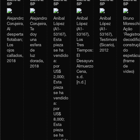
SP
SP
SP
SP
SP
SP
Alejandro
Alejandro
Aníbal
Aníbal
Aníbal
Bruno
Corujeira,
Corujeira,
López
López
López
Moreschi
Al
Te
(A1-
(A1-
(A1-
Ação
despertar,
doy
53167),
53167),
53167),
'Registro
flotaban;
una
Esta
Los
Testimonio
decodifi
Los
esfera
pieza
Tres
(Sicario),
construç
ojos
de
se ha
Tiempos:
2012
do
callados,
luz
vendido
El
espetácu
2018
dorada,
a:
Desayuno,
(frame
2018
por
Almuerzo,
de
US$
Cena,
vídeo)
2,000;
s.d.
Esta
[n.d.]
pieza
se ha
vendido
a:
por
US$
8,000;
Esta
pieza
se ha