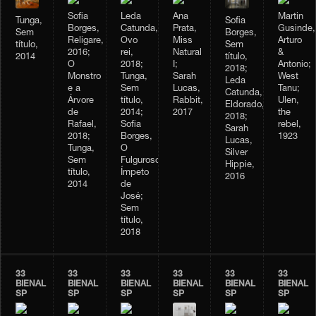
Sofia
Leda
Ana
Martin
Tunga,
Sofia
Borges,
Catunda,
Prata,
Gusinde,
Sem
Borges,
Religare,
Ovo
Miss
Arturo
título,
Sem
2016;
rei,
Natural
&
2014
título,
O
2018;
I;
Antonio;
2018;
Monstro
Tunga,
Sarah
West
Leda
e a
Sem
Lucas,
Tanu;
Catunda,
Árvore
título,
Rabbit,
Ulen,
Eldorado,
de
2014;
2017
the
2018;
Rafael,
Sofia
rebel,
Sarah
2018;
Borges,
1923
Lucas,
Tunga,
O
Silver
Sem
Fulguroso
Hippie,
título,
Ímpeto
2016
2014
de
José;
Sem
título,
2018
33
33
33
33
33
33
BIENAL
BIENAL
BIENAL
BIENAL
BIENAL
BIENAL
SP
SP
SP
SP
SP
SP