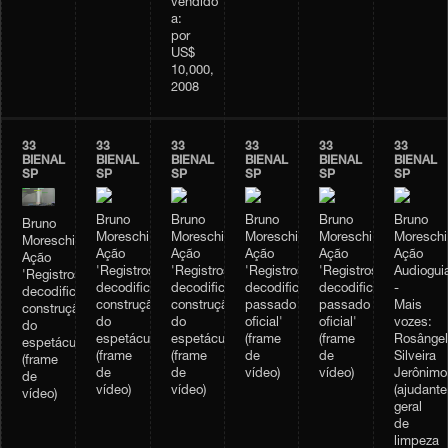
vendido
a:
por
US$
10,000,
2008
33
33
33
33
33
33
BIENAL
BIENAL
BIENAL
BIENAL
BIENAL
BIENAL
SP
SP
SP
SP
SP
SP
Bruno
Bruno
Bruno
Bruno
Bruno
Bruno
Moreschi,
Moreschi,
Moreschi,
Moreschi,
Moreschi
Moreschi,
Ação
Ação
Ação
Ação
Ação
Ação
'Registros
'Registros
'Registros
'Registros
Audiogui
'Registros
decodificados:
decodificados:
decodificados:
decodificados:
-
decodificados:
construção
construção
passado
passado
Mais
construção
do
do
oficial'
oficial'
vozes:
do
espetáculo'
espetáculo'
(frame
(frame
Rosângel
espetáculo'
(frame
(frame
de
de
Silveira
(frame
de
de
vídeo)
vídeo)
Jerônimo
de
vídeo)
vídeo)
(ajudante
vídeo)
geral
de
limpeza