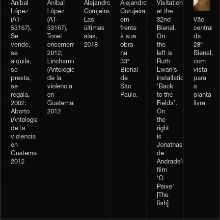
Aníbal
Aníbal
Alejandro
Alejandro
Visitation
López
López
Corujeira,
Corujeira,
at the
Vão
(A1-
(A1-
Las
em
32nd
central
53167),
53167),
últimas
frente
Bienal.
da
Se
Tonel
alas,
à sua
On
28ª
vende,
encementado,
2018
obra
the
Bienal,
se
2012;
na
left is
com
alquila,
Linchamiento
33ª
Ruth
vista
se
(Antologia
Bienal
Ewan’s
para
presta,
de la
de
installation
a
se
violencia
São
‘Back
planta
regala,
en
Paulo.
to the
livre
2002;
Guatemala),
Fields’.
Aborto
2012
On
(Antologia
the
de la
right
violencia
is
en
Jonathas
Guatemala),
de
2012
Andrade’s
film
‘O
Peixe’
[The
fish]