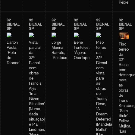
Peixe'
32
32
32
32
32
32
BIENAL
BIENAL
BIENAL
BIENAL
BIENAL
BIENAL
SP
SP
SP
SP
SP
SP
Dalton
Vista
Jorge
Bené
Piso
Piso
Paula,
parcial
Menna
Fonteles,
térreo
térreo
'Rota
da
Barreto,
'Ágora:
da
da
do
32ª
'Restauro'
OcaTaperaTerreiro'
32ª
32ª
Tabaco'
Bienal
Bienal
Bienal
com
com
com
obras
vista
destaqu
de
para
para
Francis
as
as
Alÿs,
obras
obras
'In a
de
de
Given
Tracey
Frans
Situation'
Rose,
Krajcberg
[Numa
'A
'Sem
dada
Dream
título',
situação];
Deferred
Felipe
e Pia
(Mandela
Mujica,
Lindman,
Balls)'
'Las