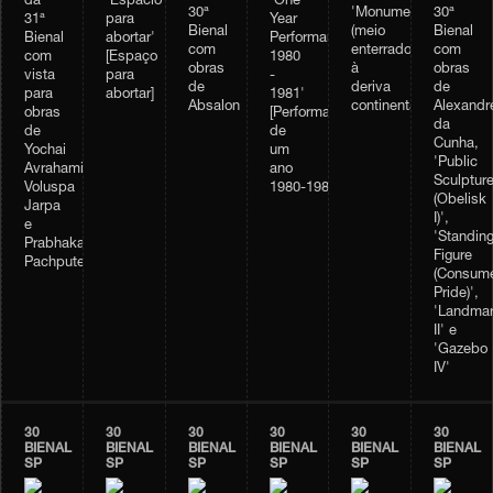
da
'Espacio
'One
30ª
'Monumento
30ª
31ª
para
Year
Bienal
(meio
Bienal
Bienal
abortar'
Performance
com
enterrado)
com
com
[Espaço
1980
obras
à
obras
vista
para
-
de
deriva
de
para
abortar]
1981'
Absalon
continental'
Alexandr
obras
[Performance
da
de
de
Cunha,
Yochai
um
'Public
Avrahami,
ano
Sculptur
Voluspa
1980‑1981]
(Obelisk
Jarpa
I)',
e
'Standin
Prabhakar
Figure
Pachpute
(Consume
Pride)',
'Landma
II' e
'Gazebo
IV'
30
30
30
30
30
30
BIENAL
BIENAL
BIENAL
BIENAL
BIENAL
BIENAL
SP
SP
SP
SP
SP
SP