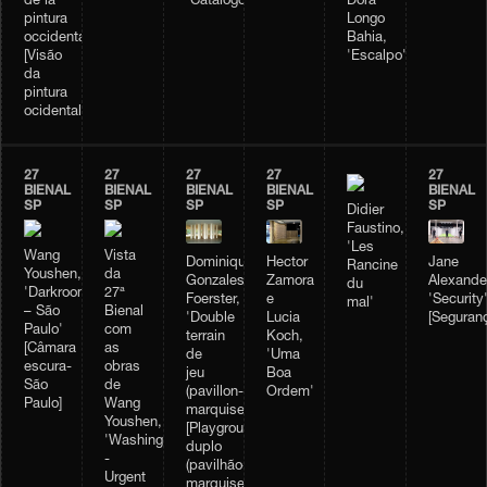
de la
'Catálogo'
Dora
pintura
Longo
occidental'
Bahia,
[Visão
'Escalpo'
da
pintura
ocidental]
27
27
27
27
27
BIENAL
BIENAL
BIENAL
BIENAL
BIENAL
SP
SP
SP
SP
SP
Didier
Faustino,
'Les
Wang
Vista
Dominique
Hector
Jane
Rancine
Youshen,
da
Gonzales-
Zamora
Alexande
du
'Darkroom
27ª
Foerster,
e
'Security
mal'
– São
Bienal
'Double
Lucia
[Seguran
Paulo'
com
terrain
Koch,
[Câmara
as
de
'Uma
escura-
obras
jeu
Boa
São
de
(pavillon-
Ordem'
Paulo]
Wang
marquise)'
Youshen,
[Playground
'Washing
duplo
-
(pavilhão-
Urgent
marquise)]