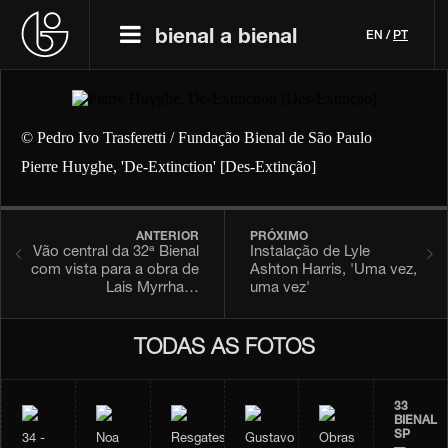
bienal a bienal
EN
/
PT
© Pedro Ivo Trasferetti / Fundação Bienal de São Paulo
Pierre Huyghe, 'De-Extinction' [Des-Extinção]
ANTERIOR
PRÓXIMO
Vão central da 32ª Bienal
Instalação de Lyle
com vista para a obra de
Ashton Harris, 'Uma vez,
Lais Myrrha…
uma vez'
TODAS AS FOTOS
33
BIENAL
SP
34 -
Noa
Resgates
Gustavo
Obras