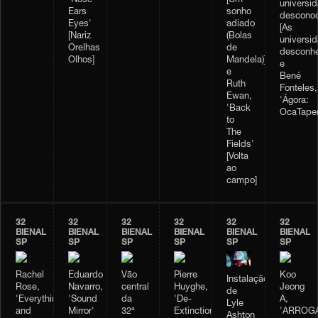
'Nose
[Um
universi
Ears
sonho
desconoc
Eyes'
adiado
[As
[Nariz
(Bolas
universi
Orelhas
de
desconhe
Olhos]
Mandela)];
e
e
Bené
Ruth
Fonteles,
Ewan,
'Ágora:
'Back
OcaTaper
to
The
Fields'
[Volta
ao
campo]
32
32
32
32
32
32
BIENAL
BIENAL
BIENAL
BIENAL
BIENAL
BIENAL
SP
SP
SP
SP
SP
SP
Rachel
Eduardo
Vão
Pierre
Koo
Instalação
Rose,
Navarro,
central
Huyghe,
Jeong
de
'Everything
'Sound
da
'De-
A,
Lyle
and
Mirror'
32ª
Extinction'
'ARROGA
Ashton