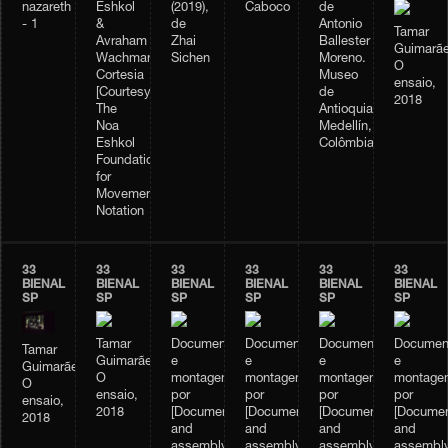
nazareth
Eshkol
(2019),
Caboco
de
- 1
&
de
Antonio
Tamar
Avraham
Zhai
Ballester
Guimarãe
Wachman
Sichen
Moreno.
O
Cortesia
Museo
ensaio,
[Courtesy]:
de
2018
The
Antioquia.
Noa
Medellín,
Eshkol
Colômbia.
Foundation
for
Movement
Notation
33
33
33
33
33
33
BIENAL
BIENAL
BIENAL
BIENAL
BIENAL
BIENAL
SP
SP
SP
SP
SP
SP
Tamar
Documentação
Documentação
Documentação
Documen
Tamar
Guimarães,
e
e
e
e
Guimarães,
O
montagem
montagem
montagem
montage
O
ensaio,
por
por
por
por
ensaio,
2018
[Documentation
[Documentation
[Documentation
[Documen
2018
and
and
and
and
assembly
assembly
assembly
assembl