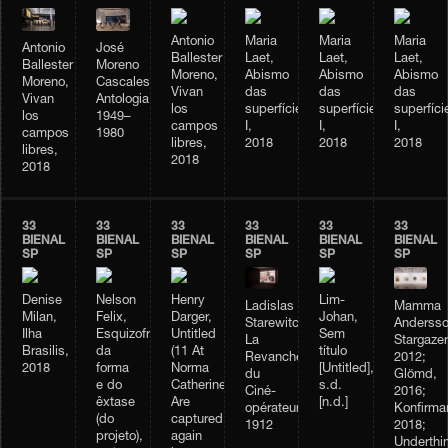
Antonio
Maria
Maria
Maria
Antonio
José
Ballester
Laet,
Laet,
Laet,
Ballester
Moreno
Moreno,
Abismo
Abismo
Abismo
Moreno,
Cascales,
Vivan
das
das
das
Vivan
Antologia,
los
superfícies
superfícies
superfíci
los
1949–
campos
I,
I,
I,
campos
1980
libres,
2018
2018
2018
libres,
2018
2018
33
33
33
33
33
33
BIENAL
BIENAL
BIENAL
BIENAL
BIENAL
BIENAL
SP
SP
SP
SP
SP
SP
Denise
Nelson
Henry
Lim-
Ladislas
Mamma
Milan,
Felix,
Darger,
Johan,
Starewitch,
Andersso
Ilha
Esquizofrenia
Untitled
Sem
La
Stargazer
Brasilis,
da
(11 At
título
Revanche
2012;
2018
forma
Norma
[Untitled],
du
Glömd,
e do
Catherine.
s.d.
Ciné-
2016;
êxtase
Are
[n.d.]
opérateur,
Konfirma
(do
captured
1912
2018;
projeto),
again
Underthi