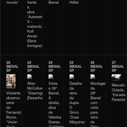
Bienal
mundo'
frente
Höller
à
obra
'Autorretrato
X –
matando
Kofi
Annan
(Série
Inimigos)'
28
28
28
28
28
27
BIENAL
BIENAL
BIENAL
BIENAL
BIENAL
BIENAL
SP
SP
SP
SP
SP
SP
Allan
Visita
Detalhe
Montagem
Marcelo
McCollum,
à 28ª
da
da
Cidade,
Visitante
'Drawings'
Bienal.
obra
28ª
'Escada
observa
[Desenhos]
À
da
Bienal
Parasita'
série
direita,
dupla
com
de
obra
O
vista
Fernando
de
Grivo,
para
Bryce,
Valeska
'Duas
obra
'Visión
Soares,
Máquinas'
de