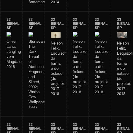
Andersson
2014
33
33
33
33
33
33
BIENAL
BIENAL
BIENAL
BIENAL
BIENAL
BIENAL
SP
SP
SP
SP
SP
SP
Oliver
Sturtevant,
Nelson
Nelson
Nelson
Nelson
Laric,
The
Felix,
Felix,
Felix,
Felix,
Jüngling
Dark
Esquizofrenia
Esquizofrenia
Esquizofrenia
Esquizofr
vom
Threat
da
da
da
da
Magdalensberg,
of
forma
forma
forma
forma
2018
Absence
e do
e do
e do
e do
Fragmented
êxtase
êxtase
êxtase
êxtase
and
(do
(do
(do
(do
Sliced,
projeto),
projeto),
projeto),
projeto),
2002;
2017-
2017-
2017-
2017-
Warhol
2018
2018
2018
2018
Cow
Wallpaper,
1996
33
33
33
33
33
33
BIENAL
BIENAL
BIENAL
BIENAL
BIENAL
BIENAL