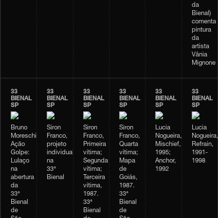
da
Bienal)
comenta
pintura
da
artista
Vânia
Mignone
33
33
33
33
33
33
BIENAL
BIENAL
BIENAL
BIENAL
BIENAL
BIENAL
SP
SP
SP
SP
SP
SP
Bruno
Siron
Siron
Siron
Lucia
Lucia
Moreschi,
Franco,
Franco,
Franco,
Nogueira,
Nogueira
Ação
projeto
Primeira
Quarta
Mischief,
Refrain,
Golpe:
individual
vítima;
vítima;
1995;
1991-
Lulaço
na
Segunda
Mapa
Anchor,
1998
na
33ª
vítima;
de
1992
abertura
Bienal
Terceira
Goiás,
da
vítima,
1987.
33ª
1987.
33ª
Bienal
33ª
Bienal
de
Bienal
de