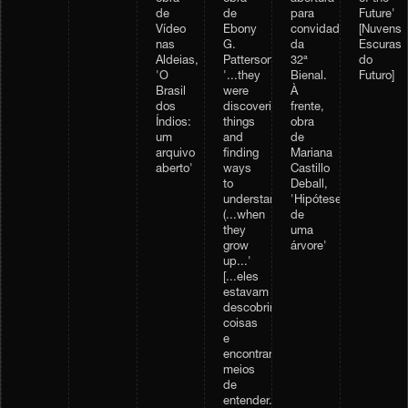
Future'
de
de
para
[Nuvens
Vídeo
Ebony
convidados
Escuras
nas
G.
da
do
Aldeias,
Patterson,
32ª
Futuro]
'O
'...they
Bienal.
Brasil
were
À
dos
discovering
frente,
Índios:
things
obra
um
and
de
arquivo
finding
Mariana
aberto'
ways
Castillo
to
Deball,
understand...
'Hipótese
(...when
de
they
uma
grow
árvore'
up...'
[...eles
estavam
descobrindo
coisas
e
encontrando
meios
de
entender...