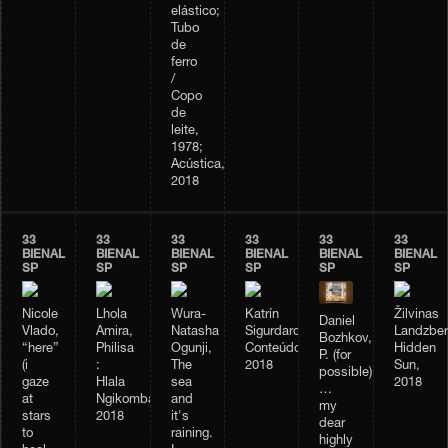
elástico;
Tubo
de
ferro
/
Copo
de
leite,
1978;
Acústica,
2018
33
33
33
33
33
33
BIENAL
BIENAL
BIENAL
BIENAL
BIENAL
BIENAL
SP
SP
SP
SP
SP
SP
Nicole
Lhola
Wura-
Katrín
Žilvinas
Daniel
Vlado,
Amira,
Natasha
Sigurdardóttir,
Landzber
Bozhkov,
“here”
Philisa
Ogunji,
Conteúdo,
Hidden
P. (for
(i
:
The
2018
Sun,
possible)
gaze
Hlala
sea
2018
…
at
Ngikombamthise,
and
my
stars
2018
it's
dear
to
raining.
highly