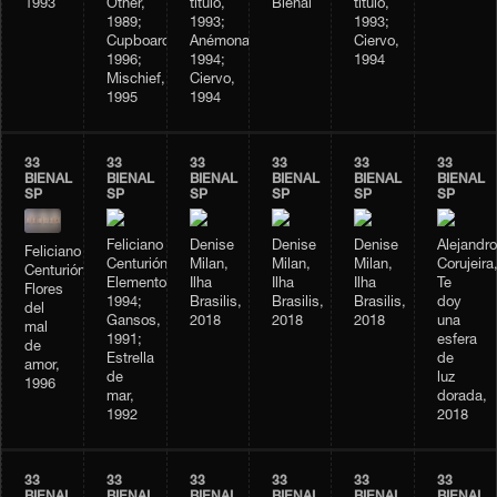
1993
Other,
título,
Bienal
título,
1989;
1993;
1993;
Cupboard,
Anémonas,
Ciervo,
1996;
1994;
1994
Mischief,
Ciervo,
1995
1994
33
33
33
33
33
33
BIENAL
BIENAL
BIENAL
BIENAL
BIENAL
BIENAL
SP
SP
SP
SP
SP
SP
Feliciano
Denise
Denise
Denise
Alejandro
Feliciano
Centurión,
Milan,
Milan,
Milan,
Corujeira
Centurión,
Elementos,
Ilha
Ilha
Ilha
Te
Flores
1994;
Brasilis,
Brasilis,
Brasilis,
doy
del
Gansos,
2018
2018
2018
una
mal
1991;
esfera
de
Estrella
de
amor,
de
luz
1996
mar,
dorada,
1992
2018
33
33
33
33
33
33
BIENAL
BIENAL
BIENAL
BIENAL
BIENAL
BIENAL