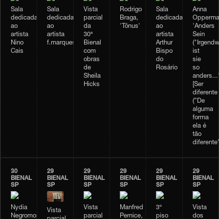
Sala
Sala
Vista
Rodrigo
Sala
Anna
dedicada
dedicada
parcial
Braga,
dedicada
Opperma
ao
ao
da
'Tônus'
ao
'Anders
artista
artista
30ª
artista
Sein
Nino
f.marquespenteado
Bienal
Arthur
("Irgendw
Cais
com
Bispo
ist
obras
do
sie
de
Rosário
so
Sheila
anders...
Hicks
[Ser
diferente
(”De
alguma
forma
ela é
tão
diferente”
30
29
29
29
29
29
BIENAL
BIENAL
BIENAL
BIENAL
BIENAL
BIENAL
SP
SP
SP
SP
SP
SP
Nydia
Vista
Manfred
3º
Vista
Vista
Negromonte,
parcial
Pernice,
piso
dos