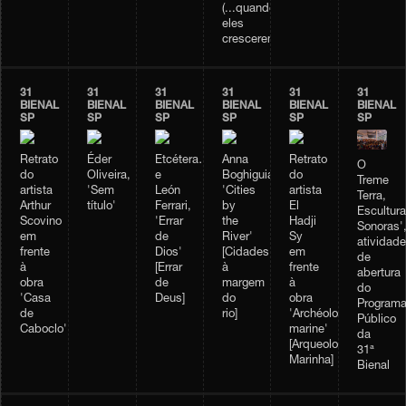
(...quando
eles
crescerem...)]
31
31
31
31
31
31
BIENAL
BIENAL
BIENAL
BIENAL
BIENAL
BIENAL
SP
SP
SP
SP
SP
SP
Retrato
Éder
Etcétera…
Anna
Retrato
O
do
Oliveira,
e
Boghiguian,
do
Treme
artista
'Sem
León
'Cities
artista
Terra,
Arthur
título'
Ferrari,
by
El
Escultur
Scovino
'Errar
the
Hadji
Sonoras'
em
de
River'
Sy
atividade
frente
Dios'
[Cidades
em
de
à
[Errar
à
frente
abertura
obra
de
margem
à
do
'Casa
Deus]
do
obra
Program
de
rio]
'Archéologie
Público
Caboclo'
marine'
da
[Arqueologia
31ª
Marinha]
Bienal