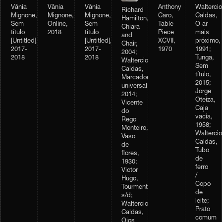
Vânia
Vânia
Vânia
Anthony
Waltercio
Richard
Mignone,
Mignone,
Mignone,
Caro,
Caldas,
Hamilton,
Sem
Online,
Sem
Table
O ar
Chiara
título
2018
título
Piece
mais
and
[Untitled],
[Untitled],
XCVII,
próximo,
Chair,
2017-
2017-
1970
1991;
2004;
2018
2018
Tunga,
Waltercio
Sem
Caldas,
título,
Marcador
2015;
universal,
Jorge
2014;
Oteiza,
Vicente
Caja
do
vacía,
Rego
1958;
Monteiro,
Waltercio
Vaso
Caldas,
de
Tubo
flores,
de
1930;
ferro
Victor
/
Hugo,
Copo
Tourmente,
de
s/d;
leite;
Waltercio
Prato
Caldas,
comum
Ojos