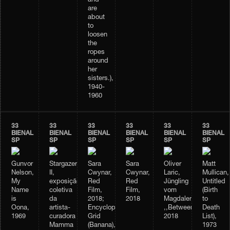
and
are
about
to
loosen
the
ropes
around
her
sisters.),
1940-
1960
33
33
33
33
33
33
BIENAL
BIENAL
BIENAL
BIENAL
BIENAL
BIENAL
SP
SP
SP
SP
SP
SP
Gunvor
Stargazer
Sara
Sara
Oliver
Matt
Nelson,
II,
Cwynar,
Cwynar,
Laric,
Mullican,
My
exposição
Red
Red
Jüngling
Untitled
Name
coletiva
Film,
Film,
vom
(Birth
is
da
2018;
2018
Magdalensberg;
to
Oona,
artista-
Encyclopedia
,,Betweenness”,
Death
1969
curadora
Grid
2018
List),
Mamma
(Banana),
1973