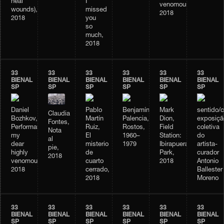
heal
I
venomous,
wounds),
missed
2018
2018
you
so
much,
2018
33
33
33
33
33
33
BIENAL
BIENAL
BIENAL
BIENAL
BIENAL
BIENAL
SP
SP
SP
SP
SP
SP
Daniel
Pablo
Benjamín
Mark
sentido/
Claudia
Bozhkov,
Martín
Palencia,
Dion,
exposiçã
Fontes,
Performance
Ruiz,
Rostos,
Field
coletiva
Nota
my
El
1960–
Station:
do
al
dear
misterio
1979
Ibirapuera
artista-
pie,
highly
de
Park,
curador
2018
venomous,
cuarto
2018
Antonio
2018
cerrado,
Ballester
2018
Moreno
33
33
33
33
33
33
BIENAL
BIENAL
BIENAL
BIENAL
BIENAL
BIENAL
SP
SP
SP
SP
SP
SP