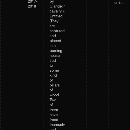
2017-
by
2015
2018
Glandelinian
cavalry.);
Untitled
(They
are
captured,
and
placed
in a
burning
house
tied
to
some
kind
of
pillars
of
wood.
Two
of
them
have
freed
themselves,