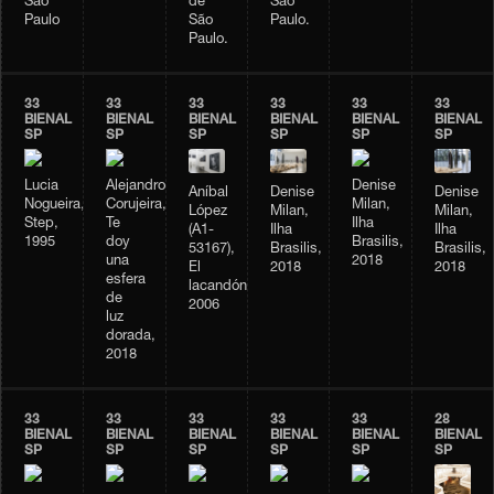
São
de
São
Paulo
São
Paulo.
Paulo.
33
33
33
33
33
33
BIENAL
BIENAL
BIENAL
BIENAL
BIENAL
BIENAL
SP
SP
SP
SP
SP
SP
Lucia
Alejandro
Denise
Aníbal
Denise
Denise
Nogueira,
Corujeira,
Milan,
López
Milan,
Milan,
Step,
Te
Ilha
(A1-
Ilha
Ilha
1995
doy
Brasilis,
53167),
Brasilis,
Brasilis,
una
2018
El
2018
2018
esfera
lacandón,
de
2006
luz
dorada,
2018
33
33
33
33
33
28
BIENAL
BIENAL
BIENAL
BIENAL
BIENAL
BIENAL
SP
SP
SP
SP
SP
SP