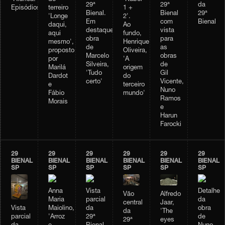
29ª
29ª
da
terreiro
1 +
Episódios'
Bienal.
Bienal
29ª
'Longe
2'.
Em
com
Bienal
daqui,
Ao
destaque,
vista
aqui
fundo,
obra
para
mesmo',
Henrique
de
as
proposto
Oliveira,
Marcelo
obras
por
'A
Silveira,
de
Marilá
origem
'Tudo
Gil
Dardot
do
certo'
Vicente,
e
terceiro
Nuno
Fábio
mundo'
Ramos
Morais
e
Harun
Farocki
29
29
29
29
29
29
BIENAL
BIENAL
BIENAL
BIENAL
BIENAL
BIENAL
SP
SP
SP
SP
SP
SP
Anna
Vista
Detalhe
Vão
Alfredo
Maria
parcial
da
central
Jaar,
Vista
Maiolino,
da
obra
da
'The
parcial
'Arroz
29ª
de
29ª
eyes