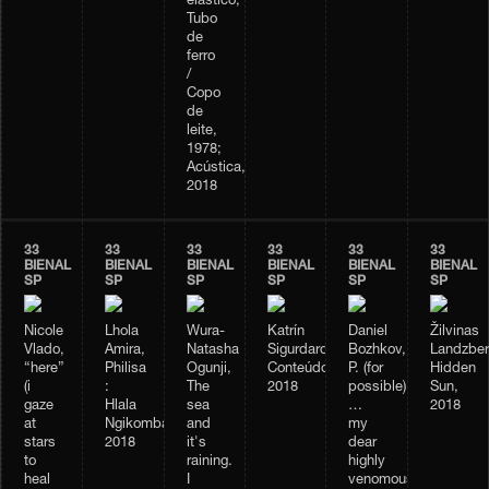
elástico;
Tubo
de
ferro
/
Copo
de
leite,
1978;
Acústica,
2018
33
33
33
33
33
33
BIENAL
BIENAL
BIENAL
BIENAL
BIENAL
BIENAL
SP
SP
SP
SP
SP
SP
Nicole
Lhola
Wura-
Katrín
Daniel
Žilvinas
Vlado,
Amira,
Natasha
Sigurdardóttir,
Bozhkov,
Landzber
“here”
Philisa
Ogunji,
Conteúdo,
P. (for
Hidden
(i
:
The
2018
possible)
Sun,
gaze
Hlala
sea
…
2018
at
Ngikombamthise,
and
my
stars
2018
it's
dear
to
raining.
highly
heal
I
venomous,