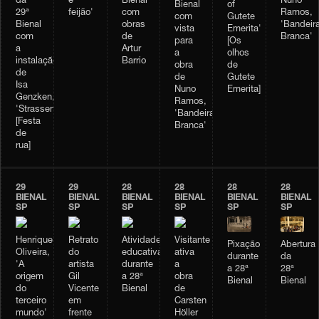
da
e
Bienal
Nuno
Bienal
of
29ª
feijão'
com
Ramos,
com
Gutete
Bienal
obras
'Bandeir
vista
Emerita'
com
de
Branca'
para
[Os
a
Artur
a
olhos
instalação
Barrio
obra
de
de
de
Gutete
Isa
Nuno
Emerita]
Genzken,
Ramos,
'Strassenfest'
'Bandeira
[Festa
Branca'
de
rua]
29
29
28
28
28
28
BIENAL
BIENAL
BIENAL
BIENAL
BIENAL
BIENAL
SP
SP
SP
SP
SP
SP
Henrique
Retrato
Atividade
Visitante
Abertura
Pixação
Oliveira,
do
educativa
ativa
da
durante
'A
artista
durante
a
28ª
a 28ª
origem
Gil
a 28ª
obra
Bienal
Bienal
do
Vicente
Bienal
de
terceiro
em
Carsten
mundo'
frente
Höller