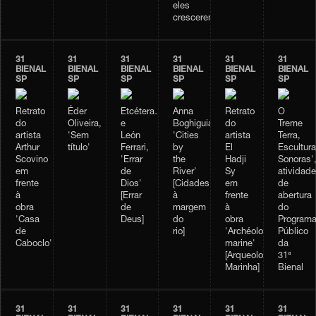
eles
crescerem...)]
31
31
31
31
31
31
BIENAL
BIENAL
BIENAL
BIENAL
BIENAL
BIENAL
SP
SP
SP
SP
SP
SP
Retrato
Éder
Etcétera…
Anna
Retrato
O
do
Oliveira,
e
Boghiguian,
do
Treme
artista
'Sem
León
'Cities
artista
Terra,
Arthur
título'
Ferrari,
by
El
Escultur
Scovino
'Errar
the
Hadji
Sonoras'
em
de
River'
Sy
atividade
frente
Dios'
[Cidades
em
de
à
[Errar
à
frente
abertura
obra
de
margem
à
do
'Casa
Deus]
do
obra
Program
de
rio]
'Archéologie
Público
Caboclo'
marine'
da
[Arqueologia
31ª
Marinha]
Bienal
31
31
31
31
31
31