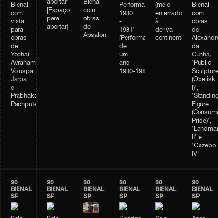
abortar'
Bienal
Bienal
Performance
(meio
Bienal
[Espaço
com
com
1980
enterrado)
com
para
obras
vista
-
à
obras
abortar]
de
para
1981'
deriva
de
Absalon
obras
[Performance
continental'
Alexandr
de
de
da
Yochai
um
Cunha,
Avrahami,
ano
'Public
Voluspa
1980‑1981]
Sculptur
Jarpa
(Obelisk
e
I)',
Prabhakar
'Standin
Pachpute
Figure
(Consume
Pride)',
'Landma
II' e
'Gazebo
IV'
30
30
30
30
30
30
BIENAL
BIENAL
BIENAL
BIENAL
BIENAL
BIENAL
SP
SP
SP
SP
SP
SP