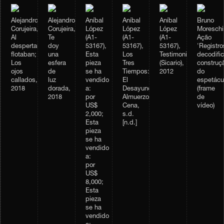
Alejandro
Alejandro
Aníbal
Aníbal
Aníbal
Bruno
Corujeira,
Corujeira,
López
López
López
Moreschi
Al
Te
(A1-
(A1-
(A1-
Ação
despertar,
doy
53167),
53167),
53167),
'Registro
flotaban;
una
Esta
Los
Testimonio
decodifi
Los
esfera
pieza
Tres
(Sicario),
construç
ojos
de
se ha
Tiempos:
2012
do
callados,
luz
vendido
El
espetácu
2018
dorada,
a:
Desayuno,
(frame
2018
por
Almuerzo,
de
US$
Cena,
vídeo)
2,000;
s.d.
Esta
[n.d.]
pieza
se ha
vendido
a:
por
US$
8,000;
Esta
pieza
se ha
vendido