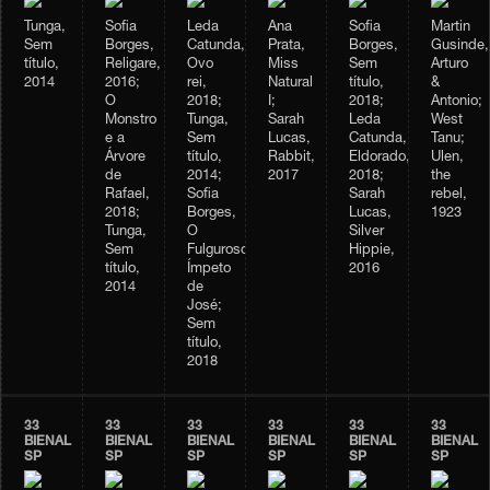
Tunga,
Sofia
Leda
Ana
Sofia
Martin
Sem
Borges,
Catunda,
Prata,
Borges,
Gusinde,
título,
Religare,
Ovo
Miss
Sem
Arturo
2014
2016;
rei,
Natural
título,
&
O
2018;
I;
2018;
Antonio;
Monstro
Tunga,
Sarah
Leda
West
e a
Sem
Lucas,
Catunda,
Tanu;
Árvore
título,
Rabbit,
Eldorado,
Ulen,
de
2014;
2017
2018;
the
Rafael,
Sofia
Sarah
rebel,
2018;
Borges,
Lucas,
1923
Tunga,
O
Silver
Sem
Fulguroso
Hippie,
título,
Ímpeto
2016
2014
de
José;
Sem
título,
2018
33
33
33
33
33
33
BIENAL
BIENAL
BIENAL
BIENAL
BIENAL
BIENAL
SP
SP
SP
SP
SP
SP