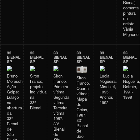
Bienal)
comenta
pintura
da
artista
Vânia
Mignone
33
33
33
33
33
33
BIENAL
BIENAL
BIENAL
BIENAL
BIENAL
BIENAL
SP
SP
SP
SP
SP
SP
Bruno
Siron
Siron
Lucia
Lucia
Siron
Moreschi,
Franco,
Franco,
Nogueira,
Nogueira
Franco,
Ação
projeto
Primeira
Mischief,
Refrain,
Quarta
Golpe:
individual
vítima;
1995;
1991-
vítima;
Lulaço
na
Segunda
Anchor,
1998
Mapa
na
33ª
vítima;
1992
de
abertura
Bienal
Terceira
Goiás,
da
vítima,
1987.
33ª
1987.
33ª
Bienal
33ª
Bienal
de
Bienal
de
São
de
São