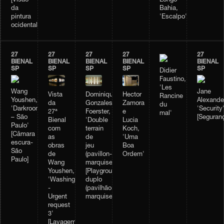
[Visão
Longo
da
Bahia,
pintura
'Escalpo'
ocidental]
27
27
27
27
27
BIENAL
BIENAL
BIENAL
BIENAL
BIENAL
SP
SP
SP
SP
SP
Didier
Faustino,
'Les
Wang
Jane
Vista
Dominique
Hector
Rancine
Youshen,
Alexande
da
Gonzales-
Zamora
du
'Darkroom
'Security
27ª
Foerster,
e
mal'
– São
[Seguran
Bienal
'Double
Lucia
Paulo'
com
terrain
Koch,
[Câmara
as
de
'Uma
escura-
obras
jeu
Boa
São
de
(pavillon-
Ordem'
Paulo]
Wang
marquise)'
Youshen,
[Playground
'Washing
duplo
-
(pavilhão-
Urgent
marquise)]
request
3'
[Lavagem-