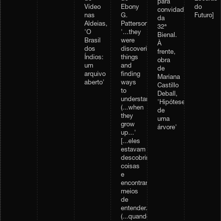
para
Vídeo
Ebony
do
convidados
nas
G.
Futuro]
da
Aldeias,
Patterson,
32ª
'O
'...they
Bienal.
Brasil
were
À
dos
discovering
frente,
Índios:
things
obra
um
and
de
arquivo
finding
Mariana
aberto'
ways
Castillo
to
Deball,
understand...
'Hipótese
(...when
de
they
uma
grow
árvore'
up...'
[...eles
estavam
descobrindo
coisas
e
encontrando
meios
de
entender...
(...quando