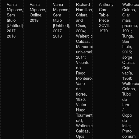
Vânia
Vânia
Vânia
Richard
Anthony
Waltercio
Mignone,
Mignone,
Mignone,
Hamilton,
Caro,
Caldas,
Sem
Online,
Sem
Chiara
Table
O ar
título
2018
título
and
Piece
mais
[Untitled],
[Untitled],
Chair,
XCVII,
próximo,
2017-
2017-
2004;
1970
1991;
2018
2018
Waltercio
Tunga,
Caldas,
Sem
Marcador
título,
universal,
2015;
2014;
Jorge
Vicente
Oteiza,
do
Caja
Rego
vacía,
Monteiro,
1958;
Vaso
Waltercio
de
Caldas,
flores,
Tubo
1930;
de
Victor
ferro
Hugo,
/
Tourmente,
Copo
s/d;
de
Waltercio
leite;
Caldas,
Prato
Ojos
comum