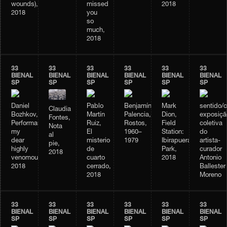
wounds),
missed
2018
2018
you
so
much,
2018
33
33
33
33
33
33
BIENAL
BIENAL
BIENAL
BIENAL
BIENAL
BIENAL
SP
SP
SP
SP
SP
SP
Daniel
Pablo
Benjamín
Mark
sentido/
Claudia
Bozhkov,
Martín
Palencia,
Dion,
exposiçã
Fontes,
Performance
Ruiz,
Rostos,
Field
coletiva
Nota
my
El
1960–
Station:
do
al
dear
misterio
1979
Ibirapuera
artista-
pie,
highly
de
Park,
curador
2018
venomous,
cuarto
2018
Antonio
2018
cerrado,
Ballester
2018
Moreno
33
33
33
33
33
33
BIENAL
BIENAL
BIENAL
BIENAL
BIENAL
BIENAL
SP
SP
SP
SP
SP
SP