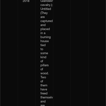
2018
Glandelinian
cavalry.);
Untitled
(They
are
captured,
and
placed
in a
burning
house
tied
to
some
kind
of
pillars
of
wood.
Two
of
them
have
freed
themselves,
and
are