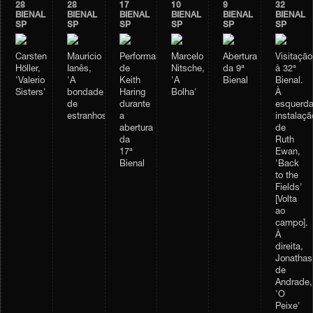
28
28
17
10
9
32
BIENAL
BIENAL
BIENAL
BIENAL
BIENAL
BIENAL
SP
SP
SP
SP
SP
SP
Carsten
Maurício
Performance
Marcelo
Abertura
Visitação
Höller,
Ianês,
de
Nitsche,
da 9ª
à 32ª
'Valerio
'A
Keith
'A
Bienal
Bienal.
Sisters'
bondade
Haring
Bolha'
À
de
durante
esquerda
estranhos'
a
instalaçã
abertura
de
da
Ruth
17ª
Ewan,
Bienal
'Back
to the
Fields'
[Volta
ao
campo].
À
direita,
Jonathas
de
Andrade,
'O
Peixe'