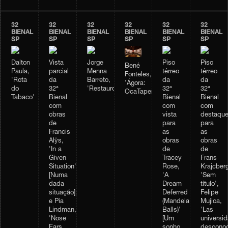
32
32
32
32
32
32
BIENAL
BIENAL
BIENAL
BIENAL
BIENAL
BIENAL
SP
SP
SP
SP
SP
SP
Dalton
Vista
Jorge
Piso
Piso
Bené
Paula,
parcial
Menna
térreo
térreo
Fonteles,
'Rota
da
Barreto,
da
da
'Ágora:
do
32ª
'Restauro'
32ª
32ª
OcaTaperaTerreiro'
Tabaco'
Bienal
Bienal
Bienal
com
com
com
obras
vista
destaqu
de
para
para
Francis
as
as
Alÿs,
obras
obras
'In a
de
de
Given
Tracey
Frans
Situation'
Rose,
Krajcberg
[Numa
'A
'Sem
dada
Dream
título',
situação];
Deferred
Felipe
e Pia
(Mandela
Mujica,
Lindman,
Balls)'
'Las
'Nose
[Um
universi
Ears
sonho
desconoc