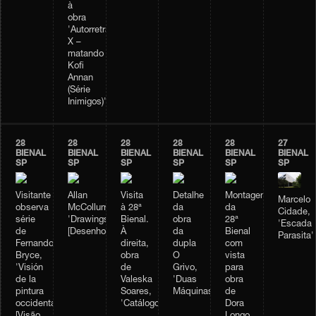
à
obra
'Autorretrato
X –
matando
Kofi
Annan
(Série
Inimigos)'
28
28
28
28
28
27
BIENAL
BIENAL
BIENAL
BIENAL
BIENAL
BIENAL
SP
SP
SP
SP
SP
SP
Visitante
Allan
Visita
Detalhe
Montagem
Marcelo
observa
McCollum,
à 28ª
da
da
Cidade,
série
'Drawings'
Bienal.
obra
28ª
'Escada
de
[Desenhos]
À
da
Bienal
Parasita'
Fernando
direita,
dupla
com
Bryce,
obra
O
vista
'Visión
de
Grivo,
para
de la
Valeska
'Duas
obra
pintura
Soares,
Máquinas'
de
occidental'
'Catálogo'
Dora