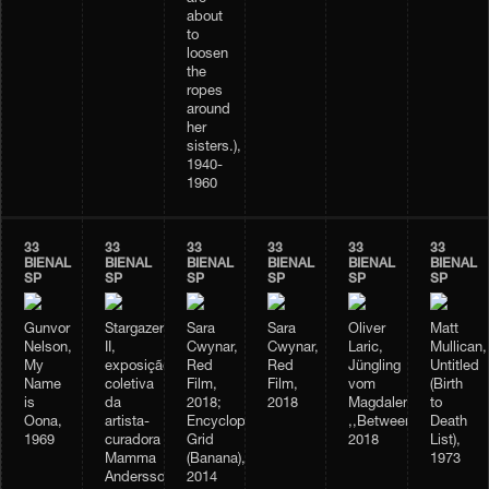
about
to
loosen
the
ropes
around
her
sisters.),
1940-
1960
33
33
33
33
33
33
BIENAL
BIENAL
BIENAL
BIENAL
BIENAL
BIENAL
SP
SP
SP
SP
SP
SP
Gunvor
Stargazer
Sara
Sara
Oliver
Matt
Nelson,
II,
Cwynar,
Cwynar,
Laric,
Mullican,
My
exposição
Red
Red
Jüngling
Untitled
Name
coletiva
Film,
Film,
vom
(Birth
is
da
2018;
2018
Magdalensberg;
to
Oona,
artista-
Encyclopedia
,,Betweenness”,
Death
1969
curadora
Grid
2018
List),
Mamma
(Banana),
1973
Andersson
2014