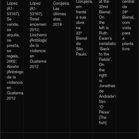
Corujeira,
at the
central
López
López
Corujeira,
em
32nd
da
(A1-
(A1-
Las
frente
Bienal.
28ª
53167),
53167),
últimas
à sua
On
Bienal,
Tonel
Se
alas,
obra
the
com
encementado,
vende,
2018
na
left is
vista
2012;
se
33ª
Ruth
para
Linchamiento
alquila,
Bienal
Ewan’s
a
(Antologia
se
de
installation
planta
de la
presta,
São
‘Back
livre
violencia
se
Paulo.
to the
en
regala,
Fields’.
Guatemala),
2002;
On
2012
Aborto
the
(Antologia
right
de la
is
violencia
Jonathas
en
de
Guatemala),
Andrade’s
2012
film
‘O
Peixe’
[The
fish]