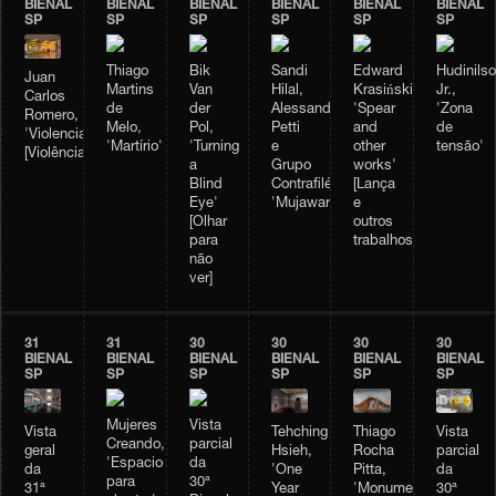
BIENAL
BIENAL
BIENAL
BIENAL
BIENAL
BIENAL
SP
SP
SP
SP
SP
SP
Thiago
Bik
Sandi
Edward
Hudinils
Juan
Martins
Van
Hilal,
Krasiński,
Jr.,
Carlos
de
der
Alessandro
'Spear
'Zona
Romero,
Melo,
Pol,
Petti
and
de
'Violencia'
'Martírio'
'Turning
e
other
tensão'
[Violência]
a
Grupo
works'
Blind
Contrafilé,
[Lança
Eye'
'Mujawara'
e
[Olhar
outros
para
trabalhos]
não
ver]
31
31
30
30
30
30
BIENAL
BIENAL
BIENAL
BIENAL
BIENAL
BIENAL
SP
SP
SP
SP
SP
SP
Mujeres
Vista
Vista
Tehching
Thiago
Vista
Creando,
parcial
geral
Hsieh,
Rocha
parcial
'Espacio
da
da
'One
Pitta,
da
para
30ª
31ª
Year
'Monumento
30ª