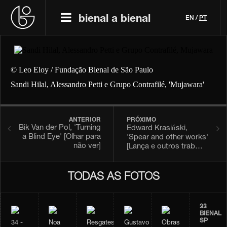
bienal a bienal
EN
/
PT
© Leo Eloy / Fundação Bienal de São Paulo
Sandi Hilal, Alessandro Petti e Grupo Contrafilé, 'Mujawara'
ANTERIOR
PRÓXIMO
Bik Van der Pol, 'Turning
Edward Krasiński,
a Blind Eye' [Olhar para
'Spear and other works'
não ver]
[Lança e outros trab…
TODAS AS FOTOS
33
BIENAL
SP
34 -
Noa
Resgates
Gustavo
Obras