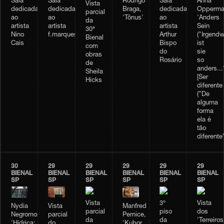
Sala
Sala
Rodrigo
Sala
Anna
Vista
dedicada
dedicada
Braga,
dedicada
Opperma
parcial
ao
ao
'Tônus'
ao
'Anders
da
artista
artista
artista
Sein
30ª
Nino
f.marquespenteado
Arthur
("Irgendw
Bienal
Cais
Bispo
ist
com
do
sie
obras
Rosário
so
de
anders...
Sheila
[Ser
Hicks
diferente
(”De
alguma
forma
ela é
tão
diferente”
30
29
29
29
29
29
BIENAL
BIENAL
BIENAL
BIENAL
BIENAL
BIENAL
SP
SP
SP
SP
SP
SP
Vista
3º
Vista
Vista
Manfred
Nydia
parcial
piso
dos
parcial
Pernice,
Negromonte,
da
da
'Terreiros
do
'Kubor
'Hídrica: