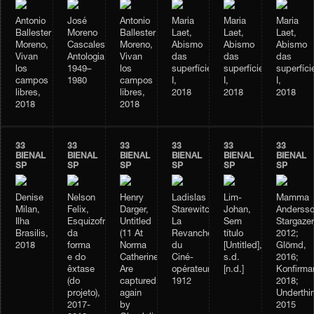
Antonio
José
Antonio
Maria
Maria
Maria
Ballester
Moreno
Ballester
Laet,
Laet,
Laet,
Moreno,
Cascales,
Moreno,
Abismo
Abismo
Abismo
Vivan
Antologia,
Vivan
das
das
das
los
1949–
los
superfícies
superfícies
superfíci
campos
1980
campos
I,
I,
I,
libres,
libres,
2018
2018
2018
2018
2018
33
33
33
33
33
33
BIENAL
BIENAL
BIENAL
BIENAL
BIENAL
BIENAL
SP
SP
SP
SP
SP
SP
Denise
Nelson
Henry
Ladislas
Lim-
Mamma
Milan,
Felix,
Darger,
Starewitch,
Johan,
Andersso
Ilha
Esquizofrenia
Untitled
La
Sem
Stargazer
Brasilis,
da
(11 At
Revanche
título
2012;
2018
forma
Norma
du
[Untitled],
Glömd,
e do
Catherine.
Ciné-
s.d.
2016;
êxtase
Are
opérateur,
[n.d.]
Konfirma
(do
captured
1912
2018;
projeto),
again
Underthi
2017-
by
2015