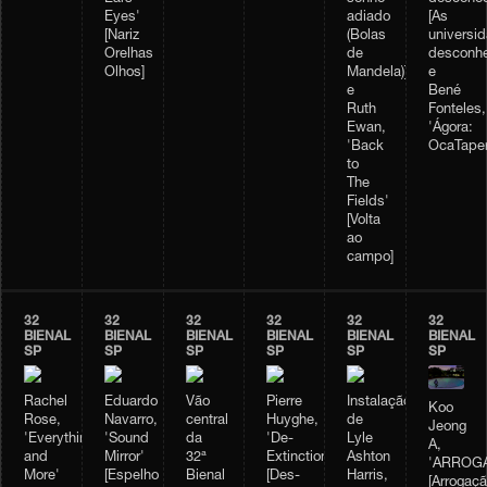
Eyes'
adiado
[As
[Nariz
(Bolas
universi
Orelhas
de
desconhe
Olhos]
Mandela)];
e
e
Bené
Ruth
Fonteles,
Ewan,
'Ágora:
'Back
OcaTaper
to
The
Fields'
[Volta
ao
campo]
32
32
32
32
32
32
BIENAL
BIENAL
BIENAL
BIENAL
BIENAL
BIENAL
SP
SP
SP
SP
SP
SP
Rachel
Eduardo
Vão
Pierre
Instalação
Koo
Rose,
Navarro,
central
Huyghe,
de
Jeong
'Everything
'Sound
da
'De-
Lyle
A,
and
Mirror'
32ª
Extinction'
Ashton
'ARROGA
More'
[Espelho
Bienal
[Des-
Harris,
[Arrogaçã