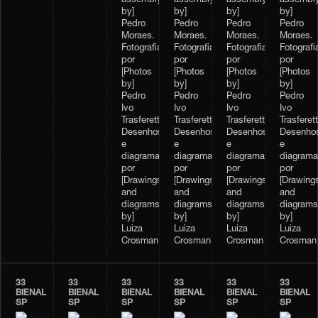
assembly
assembly
assembly
assembl
by]
by]
by]
by]
Pedro
Pedro
Pedro
Pedro
Moraes.
Moraes.
Moraes.
Moraes.
Fotografias
Fotografias
Fotografias
Fotografi
por
por
por
por
[Photos
[Photos
[Photos
[Photos
by]
by]
by]
by]
Pedro
Pedro
Pedro
Pedro
Ivo
Ivo
Ivo
Ivo
Trasferetti.
Trasferetti.
Trasferetti.
Trasferett
Desenhos
Desenhos
Desenhos
Desenho
e
e
e
e
diagramas,
diagramas,
diagramas,
diagrama
por
por
por
por
[Drawings
[Drawings
[Drawings
[Drawing
and
and
and
and
diagrams
diagrams
diagrams
diagrams
by]
by]
by]
by]
Luiza
Luiza
Luiza
Luiza
Crosman
Crosman
Crosman
Crosman
33
33
33
33
33
33
BIENAL
BIENAL
BIENAL
BIENAL
BIENAL
BIENAL
SP
SP
SP
SP
SP
SP