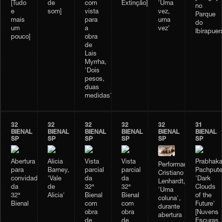
[Tudo
de
com
Extinção]
'Uma
no
e
som]
vista
vez,
Parque
mais
para
uma
do
um
a
vez'
Ibirapuer
pouco]
obra
de
Lais
Myrrha,
'Dois
pesos,
duas
medidas'
32
32
32
32
32
31
BIENAL
BIENAL
BIENAL
BIENAL
BIENAL
BIENAL
SP
SP
SP
SP
SP
SP
Abertura
Alicia
Vista
Vista
Prabhaka
Performance
para
Barney,
parcial
parcial
Pachpute
Cristiano
convidados
'Vale
da
da
'Dark
Lenhardt,
da
de
32ª
32ª
Clouds
'Uma
32ª
Alicia'
Bienal
Bienal
of the
coluna',
Bienal
com
com
Future'
durante
obra
obra
[Nuvens
abertura
de
de
Escuras