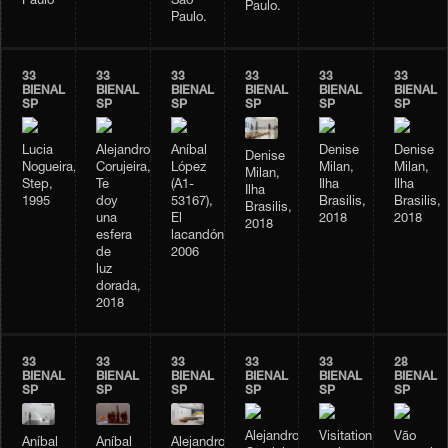
Paulo
São
Paulo.
Paulo.
33
33
33
33
33
33
BIENAL
BIENAL
BIENAL
BIENAL
BIENAL
BIENAL
SP
SP
SP
SP
SP
SP
Lucia
Alejandro
Aníbal
Denise
Denise
Denise
Nogueira,
Corujeira,
López
Milan,
Milan,
Milan,
Step,
Te
(A1-
Ilha
Ilha
Ilha
1995
doy
53167),
Brasilis,
Brasilis,
Brasilis,
una
El
2018
2018
2018
esfera
lacandón,
de
2006
luz
dorada,
2018
33
33
33
33
33
28
BIENAL
BIENAL
BIENAL
BIENAL
BIENAL
BIENAL
SP
SP
SP
SP
SP
SP
Alejandro
Visitation
Vão
Aníbal
Aníbal
Alejandro