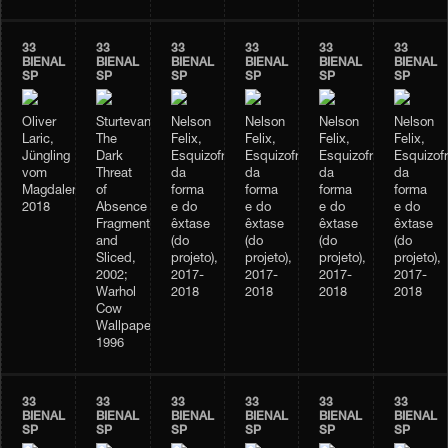
33
33
33
33
33
33
BIENAL
BIENAL
BIENAL
BIENAL
BIENAL
BIENAL
SP
SP
SP
SP
SP
SP
Oliver
Sturtevant,
Nelson
Nelson
Nelson
Nelson
Laric,
The
Felix,
Felix,
Felix,
Felix,
Jüngling
Dark
Esquizofrenia
Esquizofrenia
Esquizofrenia
Esquizofr
vom
Threat
da
da
da
da
Magdalensberg,
of
forma
forma
forma
forma
2018
Absence
e do
e do
e do
e do
Fragmented
êxtase
êxtase
êxtase
êxtase
and
(do
(do
(do
(do
Sliced,
projeto),
projeto),
projeto),
projeto),
2002;
2017-
2017-
2017-
2017-
Warhol
2018
2018
2018
2018
Cow
Wallpaper,
1996
33
33
33
33
33
33
BIENAL
BIENAL
BIENAL
BIENAL
BIENAL
BIENAL
SP
SP
SP
SP
SP
SP