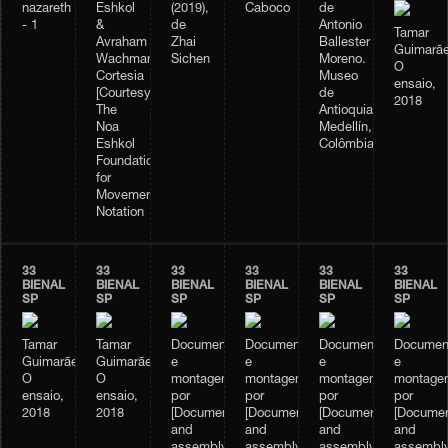
nazareth
Eshkol
(2019),
Caboco
de
- 1
&
de
Antonio
Tamar
Avraham
Zhai
Ballester
Guimarãe
Wachman
Sichen
Moreno.
O
Cortesia
Museo
ensaio,
[Courtesy]:
de
2018
The
Antioquia.
Noa
Medellín,
Eshkol
Colômbia.
Foundation
for
Movement
Notation
33
33
33
33
33
33
BIENAL
BIENAL
BIENAL
BIENAL
BIENAL
BIENAL
SP
SP
SP
SP
SP
SP
Tamar
Tamar
Documentação
Documentação
Documentação
Documen
Guimarães,
Guimarães,
e
e
e
e
O
O
montagem
montagem
montagem
montage
ensaio,
ensaio,
por
por
por
por
2018
2018
[Documentation
[Documentation
[Documentation
[Documen
and
and
and
and