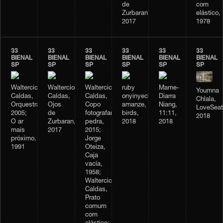
de
com
Zurbaran,
elástico,
2017
1978
33
33
33
33
33
33
BIENAL
BIENAL
BIENAL
BIENAL
BIENAL
BIENAL
SP
SP
SP
SP
SP
SP
Waltercio
Waltercio
Waltercio
ruby
Mame-
Youmna
Caldas,
Caldas,
Caldas,
onyinyechi
Diarra
Chlala,
Orquestra,
Ojos
Copo
amanze,
Niang,
LoveSeat
2005;
de
fotografando
birds,
11:11,
2018
O ar
Zurbaran,
pedra,
2018
2018
mais
2017
2015;
próximo,
Jorge
1991
Oteiza,
Caja
vacía,
1958;
Waltercio
Caldas,
Prato
comum
com