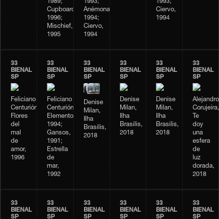
1989;
1993;
1993;
Cupboard,
Anémonas,
Ciervo,
1996;
1994;
1994
Mischief,
Ciervo,
1995
1994
33
33
33
33
33
33
BIENAL
BIENAL
BIENAL
BIENAL
BIENAL
BIENAL
SP
SP
SP
SP
SP
SP
Feliciano
Feliciano
Denise
Denise
Alejandro
Denise
Centurión,
Centurión,
Milan,
Milan,
Corujeira
Milan,
Flores
Elementos,
Ilha
Ilha
Te
Ilha
del
1994;
Brasilis,
Brasilis,
doy
Brasilis,
mal
Gansos,
2018
2018
una
2018
de
1991;
esfera
amor,
Estrella
de
1996
de
luz
mar,
dorada,
1992
2018
33
33
33
33
33
33
BIENAL
BIENAL
BIENAL
BIENAL
BIENAL
BIENAL
SP
SP
SP
SP
SP
SP