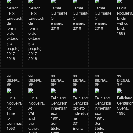
Nelson
Nelson
Tamar
Tamar
Tamar
Lucia
Felix,
Felix,
Guimarães,
Guimarães,
Guimarães,
Nogueira
Esquizofrenia
Esquizofrenia
O
O
O
Ends
da
da
ensaio,
ensaio,
ensaio,
without
forma
forma
2018
2018
2018
End,
e do
e do
1993
êxtase
êxtase
(do
(do
projeto),
projeto),
2017-
2017-
2018
2018
33
33
33
33
33
33
BIENAL
BIENAL
BIENAL
BIENAL
BIENAL
BIENAL
SP
SP
SP
SP
SP
SP
Lucia
Lucia
Feliciano
Feliciano
Feliciano
Feliciano
Nogueira,
Nogueira,
Centurión,
Centurión,
Centurión,
Centurión
No
At
Inmensamente
projeto
Inmensamente
Sueña,
Time
Will
azul,
individual
azul,
1996
for
and
1991;
na
1991;
Commas,
the
Sem
33ª
Sem
1993
Other,
título,
Bienal
título,