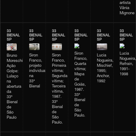
artista
Vânia
Mignone
33
33
33
33
33
33
BIENAL
BIENAL
BIENAL
BIENAL
BIENAL
BIENAL
SP
SP
SP
SP
SP
SP
Siron
Lucia
Siron
Siron
Lucia
Bruno
Franco,
Nogueira
Franco,
Franco,
Nogueira,
Moreschi,
Quarta
Refrain,
projeto
Primeira
Mischief,
Ação
vítima;
1991-
individual
vítima;
1995;
Golpe:
Mapa
1998
na
Segunda
Anchor,
Lulaço
de
33ª
vítima;
1992
na
Goiás,
Bienal
Terceira
abertura
1987.
vítima,
da
33ª
1987.
33ª
Bienal
33ª
Bienal
de
Bienal
de
São
de
São
Paulo.
São
Paulo
Paulo.