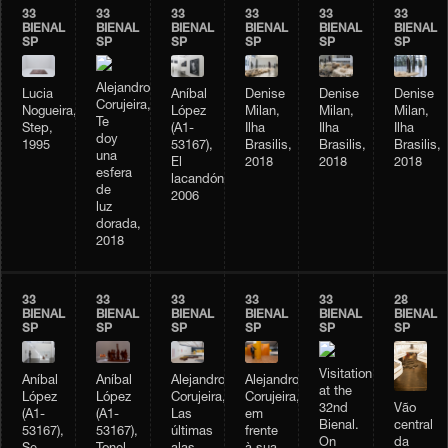
33
33
33
33
33
33
BIENAL
BIENAL
BIENAL
BIENAL
BIENAL
BIENAL
SP
SP
SP
SP
SP
SP
Alejandro
Lucia
Aníbal
Denise
Denise
Denise
Corujeira,
Nogueira,
López
Milan,
Milan,
Milan,
Te
Step,
(A1-
Ilha
Ilha
Ilha
doy
1995
53167),
Brasilis,
Brasilis,
Brasilis,
una
El
2018
2018
2018
esfera
lacandón,
de
2006
luz
dorada,
2018
33
33
33
33
33
28
BIENAL
BIENAL
BIENAL
BIENAL
BIENAL
BIENAL
SP
SP
SP
SP
SP
SP
Visitation
Aníbal
Alejandro
Aníbal
Alejandro
at the
López
Corujeira,
López
Corujeira,
Vão
32nd
(A1-
em
(A1-
Las
central
Bienal.
53167),
frente
53167),
últimas
da
On