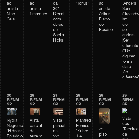
da
'Tônus'
ao
ao
ao
'Anders
30ª
artista
artista
artista
Sein
Bienal
Arthur
Nino
f.marquespenteado
("Irgendw
com
Bispo
Cais
ist
obras
do
sie
de
Rosário
so
Sheila
anders...
Hicks
[Ser
diferente
(”De
alguma
forma
ela é
tão
diferente”
30
29
29
29
29
29
BIENAL
BIENAL
BIENAL
BIENAL
BIENAL
BIENAL
SP
SP
SP
SP
SP
SP
Vista
Vista
Vista
Manfred
Nydia
dos
parcial
parcial
Pernice,
Negromonte,
3º
'Terreiros
do
da
'Kubor
'Hídrica:
piso
da
terreiro
29ª
1 +
Episódios'