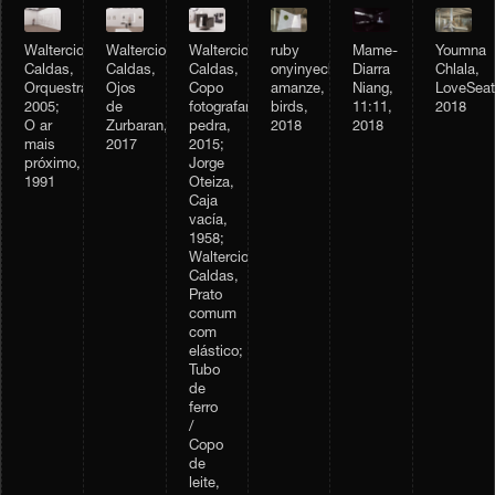
ruby
Youmna
Waltercio
Waltercio
Waltercio
Mame-
onyinyechi
Chlala,
Caldas,
Caldas,
Caldas,
Diarra
amanze,
LoveSeat
Orquestra,
Ojos
Copo
Niang,
birds,
2018
2005;
de
fotografando
11:11,
2018
O ar
Zurbaran,
pedra,
2018
mais
2017
2015;
próximo,
Jorge
1991
Oteiza,
Caja
vacía,
1958;
Waltercio
Caldas,
Prato
comum
com
elástico;
Tubo
de
ferro
/
Copo
de
leite,