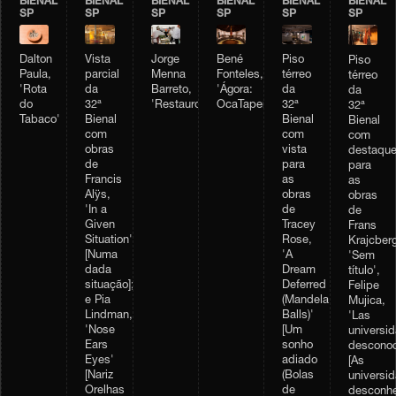
BIENAL
BIENAL
BIENAL
BIENAL
BIENAL
BIENAL
SP
SP
SP
SP
SP
SP
Vista
Dalton
Jorge
Bené
Piso
Piso
parcial
Paula,
Menna
Fonteles,
térreo
térreo
da
'Rota
Barreto,
'Ágora:
da
da
32ª
do
'Restauro'
OcaTaperaTerreiro'
32ª
32ª
Bienal
Tabaco'
Bienal
Bienal
com
com
com
obras
vista
destaqu
de
para
para
Francis
as
as
Alÿs,
obras
obras
'In a
de
de
Given
Tracey
Frans
Situation'
Rose,
Krajcberg
[Numa
'A
'Sem
dada
Dream
título',
situação];
Deferred
Felipe
e Pia
(Mandela
Mujica,
Lindman,
Balls)'
'Las
'Nose
[Um
universi
Ears
sonho
desconoc
Eyes'
adiado
[As
[Nariz
(Bolas
universi
Orelhas
de
desconhe