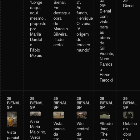
da
29ª
'Longe
Bienal.
2'.
29ª
Bienal
daqui,
Em
Ao
Bienal
aqui
destaque,
fundo,
com
mesmo',
obra
Henrique
vista
proposto
de
Oliveira,
para
por
Marcelo
'A
as
Marilá
Silveira,
origem
obras
Dardot
'Tudo
do
de
e
certo'
terceiro
Gil
Fábio
mundo'
Vicente,
Morais
Nuno
Ramos
e
Harun
Farocki
29
29
29
29
29
29
BIENAL
BIENAL
BIENAL
BIENAL
BIENAL
BIENAL
SP
SP
SP
SP
SP
SP
Anna
Vista
Vão
Alfredo
Detalhe
Maria
parcial
central
Jaar,
da
Maiolino,
Vista
da
da
'The
obra
'Arroz
parcial