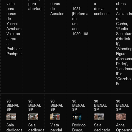
vista
para
obras
-
à
obras
para
abortar]
de
1981'
deriva
de
obras
Absalon
[Performance
continental'
Alexandr
de
de
da
Yochai
um
Cunha,
Avrahami,
ano
'Public
Voluspa
1980‑1981]
Sculptur
Jarpa
(Obelisk
e
I)',
Prabhakar
'Standin
Pachpute
Figure
(Consume
Pride)',
'Landma
II' e
'Gazebo
IV'
30
30
30
30
30
30
BIENAL
BIENAL
BIENAL
BIENAL
BIENAL
BIENAL
SP
SP
SP
SP
SP
SP
Vista
Rodrigo
Sala
Sala
Sala
Anna
parcial
Braga,
dedicada
dedicada
dedicada
Opperma