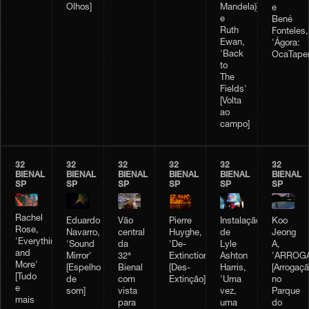
Olhos]
Mandela)];
e
e
Bené
Ruth
Fonteles,
Ewan,
'Ágora:
'Back
OcaTaper
to
The
Fields'
[Volta
ao
campo]
32
32
32
32
32
32
BIENAL
BIENAL
BIENAL
BIENAL
BIENAL
BIENAL
SP
SP
SP
SP
SP
SP
Rachel
Vão
Pierre
Instalação
Eduardo
Koo
Rose,
central
Huyghe,
de
Navarro,
Jeong
'Everything
da
'De-
Lyle
'Sound
A,
and
32ª
Extinction'
Ashton
Mirror'
'ARROGA
More'
Bienal
[Des-
Harris,
[Espelho
[Arrogaçã
[Tudo
com
Extinção]
'Uma
de
no
e
vista
vez,
som]
Parque
mais
para
uma
do