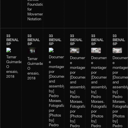
Eshkol
Foundation
for
Movement
Notation
33
33
33
33
33
33
BIENAL
BIENAL
BIENAL
BIENAL
BIENAL
BIENAL
SP
SP
SP
SP
SP
SP
Tamar
Documentação
Documentação
Documentação
Documen
Tamar
Guimarães,
e
e
e
e
Guimarães,
O
montagem
montagem
montagem
montage
O
ensaio,
por
por
por
por
ensaio,
2018
[Documentation
[Documentation
[Documentation
[Documen
2018
and
and
and
and
assembly
assembly
assembly
assembl
by]
by]
by]
by]
Pedro
Pedro
Pedro
Pedro
Moraes.
Moraes.
Moraes.
Moraes.
Fotografias
Fotografias
Fotografias
Fotografi
por
por
por
por
[Photos
[Photos
[Photos
[Photos
by]
by]
by]
by]
Pedro
Pedro
Pedro
Pedro