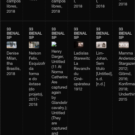
campos
campos
I,
I,
2018
libres,
libres,
2018
2018
2018
2018
33
33
33
33
33
33
BIENAL
BIENAL
BIENAL
BIENAL
BIENAL
BIENAL
SP
SP
SP
SP
SP
SP
Henry
Nelson
Ladislas
Denise
Lim-
Mamma
Darger,
Felix,
Starewitch,
Milan,
Johan,
Andersso
Untitled
Esquizofrenia
La
Ilha
Sem
Stargazer
(11 At
da
Revanche
Brasilis,
título
2012;
Norma
forma
du
2018
[Untitled],
Glömd,
Catherine.
e do
Ciné-
s.d.
2016;
Are
êxtase
opérateur,
[n.d.]
Konfirma
captured
(do
1912
2018;
again
projeto),
Underthi
by
2017-
2015
Glandelinian
2018
cavalry.);
Untitled
(They
are
captured,
and