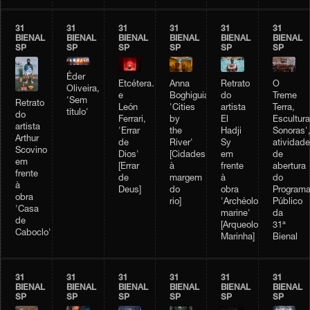
31
31
31
31
31
31
BIENAL
BIENAL
BIENAL
BIENAL
BIENAL
BIENAL
SP
SP
SP
SP
SP
SP
Éder
Etcétera…
Retrato
Anna
O
Oliveira,
e
do
Boghiguian,
Treme
'Sem
Retrato
León
artista
'Cities
Terra,
título'
do
Ferrari,
El
by
Escultur
artista
'Errar
Hadji
the
Sonoras'
Arthur
de
Sy
River'
atividade
Scovino
Dios'
em
[Cidades
de
em
[Errar
frente
à
abertura
frente
de
à
margem
do
à
Deus]
obra
do
Program
obra
'Archéologie
rio]
Público
'Casa
marine'
da
de
[Arqueologia
31ª
Caboclo'
Marinha]
Bienal
31
31
31
31
31
31
BIENAL
BIENAL
BIENAL
BIENAL
BIENAL
BIENAL
SP
SP
SP
SP
SP
SP