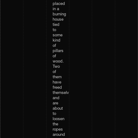
placed
in a
burning
house
tied
to
some
kind
of
pillars
of
wood.
Two
of
them
have
freed
themselves,
and
are
about
to
loosen
the
ropes
around