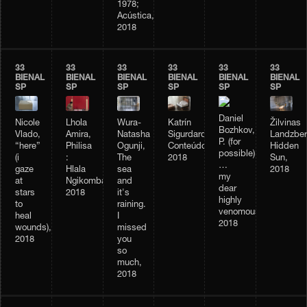
1978;
Acústica,
2018
33
33
33
33
33
33
BIENAL
BIENAL
BIENAL
BIENAL
BIENAL
BIENAL
SP
SP
SP
SP
SP
SP
Daniel
Nicole
Katrín
Lhola
Wura-
Žilvinas
Bozhkov,
Vlado,
Sigurdardóttir,
Amira,
Natasha
Landzber
P. (for
“here”
Conteúdo,
Philisa
Ogunji,
Hidden
possible)
(i
2018
:
The
Sun,
…
gaze
Hlala
sea
2018
my
at
Ngikombamthise,
and
dear
stars
2018
it's
highly
to
raining.
venomous,
heal
I
2018
wounds),
missed
2018
you
so
much,
2018