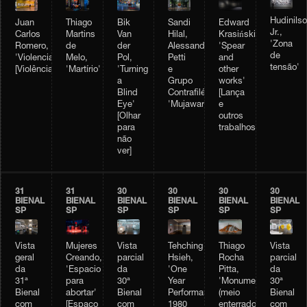
Hudinils
Juan
Bik
Thiago
Sandi
Edward
Jr.,
Carlos
Van
Martins
Hilal,
Krasiński,
'Zona
Romero,
der
de
Alessandro
'Spear
de
'Violencia'
Pol,
Melo,
Petti
and
tensão'
[Violência]
'Turning
'Martírio'
e
other
a
Grupo
works'
Blind
Contrafilé,
[Lança
Eye'
'Mujawara'
e
[Olhar
outros
para
trabalhos]
não
ver]
31
31
30
30
30
30
BIENAL
BIENAL
BIENAL
BIENAL
BIENAL
BIENAL
SP
SP
SP
SP
SP
SP
Vista
Mujeres
Vista
Tehching
Thiago
Vista
geral
Creando,
parcial
Hsieh,
Rocha
parcial
da
'Espacio
da
'One
Pitta,
da
31ª
para
30ª
Year
'Monumento
30ª
Bienal
abortar'
Bienal
Performance
(meio
Bienal
com
[Espaço
com
1980
enterrado)
com