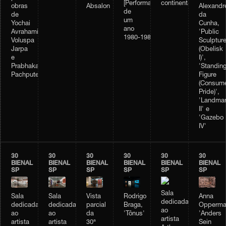
[Performance
continental'
obras
Absalon
Alexandr
de
de
da
um
Yochai
Cunha,
ano
Avrahami,
'Public
1980‑1981]
Voluspa
Sculptur
Jarpa
(Obelisk
e
I)',
Prabhakar
'Standin
Pachpute
Figure
(Consume
Pride)',
'Landma
II' e
'Gazebo
IV'
30
30
30
30
30
30
BIENAL
BIENAL
BIENAL
BIENAL
BIENAL
BIENAL
SP
SP
SP
SP
SP
SP
Sala
Vista
Rodrigo
Sala
Sala
Anna
dedicada
parcial
Braga,
dedicada
dedicada
Opperma
ao
da
'Tônus'
ao
ao
'Anders
artista
30ª
artista
artista
Sein