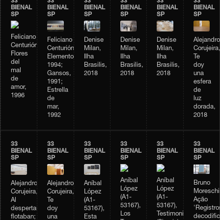
33
33
33
33
33
33
BIENAL
BIENAL
BIENAL
BIENAL
BIENAL
BIENAL
SP
SP
SP
SP
SP
SP
Feliciano
Denise
Feliciano
Denise
Denise
Alejandro
Centurión,
Milan,
Centurión,
Milan,
Milan,
Corujeira
Flores
Ilha
Elementos,
Ilha
Ilha
Te
del
Brasilis,
1994;
Brasilis,
Brasilis,
doy
mal
2018
Gansos,
2018
2018
una
de
1991;
esfera
amor,
Estrella
de
1996
de
luz
mar,
dorada,
1992
2018
33
33
33
33
33
33
BIENAL
BIENAL
BIENAL
BIENAL
BIENAL
BIENAL
SP
SP
SP
SP
SP
SP
Aníbal
Aníbal
Bruno
Alejandro
Alejandro
Aníbal
López
López
Moreschi
Corujeira,
Corujeira,
López
(A1-
(A1-
Ação
Al
Te
(A1-
53167),
53167),
'Registro
despertar,
doy
53167),
Los
Testimonio
decodifi
flotaban;
una
Esta