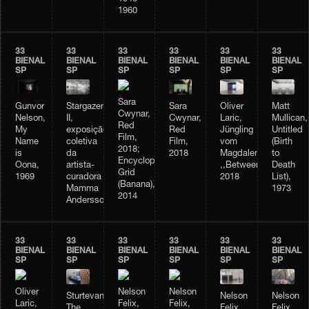
1960
33
33
33
33
33
33
BIENAL
BIENAL
BIENAL
BIENAL
BIENAL
BIENAL
SP
SP
SP
SP
SP
SP
Sara
Stargazer
Sara
Oliver
Matt
Gunvor
Cwynar,
II,
Cwynar,
Laric,
Mullican,
Nelson,
Red
exposição
Red
Jüngling
Untitled
My
Film,
coletiva
Film,
vom
(Birth
Name
2018;
da
2018
Magdalensberg;
to
is
Encyclopedia
artista-
,,Betweenness”,
Death
Oona,
Grid
curadora
2018
List),
1969
(Banana),
Mamma
1973
2014
Andersson
33
33
33
33
33
33
BIENAL
BIENAL
BIENAL
BIENAL
BIENAL
BIENAL
SP
SP
SP
SP
SP
SP
Oliver
Nelson
Nelson
Nelson
Sturtevant,
Nelson
Laric,
Felix,
Felix,
Felix,
The
Felix,