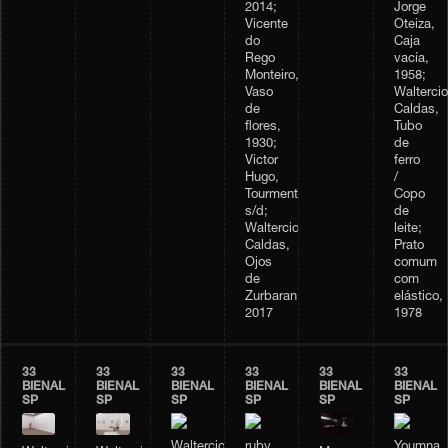
2014;
Jorge
Vicente
Oteiza,
do
Caja
Rego
vacía,
Monteiro,
1958;
Vaso
Waltercio
de
Caldas,
flores,
Tubo
1930;
de
Victor
ferro
Hugo,
/
Tourmente,
Copo
s/d;
de
Waltercio
leite;
Caldas,
Prato
Ojos
comum
de
com
Zurbaran,
elástico,
2017
1978
33
33
33
33
33
33
BIENAL
BIENAL
BIENAL
BIENAL
BIENAL
BIENAL
SP
SP
SP
SP
SP
SP
Waltercio
ruby
Youmna