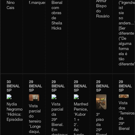
Arthur
Bienal
Nino
f.marquespenteado
("Irgendw
Bispo
com
Cais
ist
do
obras
sie
Rosário
de
so
Sheila
anders...
Hicks
[Ser
diferente
(”De
alguma
forma
ela é
tão
diferente”
30
29
29
29
29
29
BIENAL
BIENAL
BIENAL
BIENAL
BIENAL
BIENAL
SP
SP
SP
SP
SP
SP
Vista
Nydia
Vista
Manfred
Vista
dos
Negromonte,
parcial
Pernice,
parcial
'Terreiros
3º
'Hídrica:
da
'Kubor
do
da
piso
Episódios'
29ª
1 +
terreiro
29ª
da
Bienal.
2'.
'Longe
Bienal
29ª
Em
Ao
daqui,