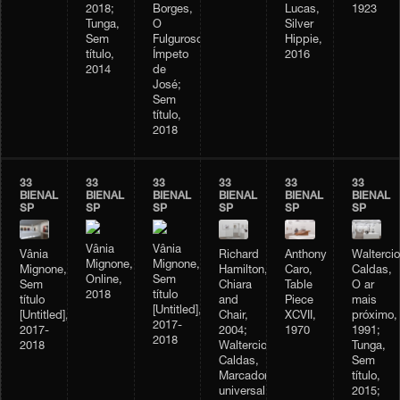
Lucas,
1923
2018;
Borges,
Silver
Tunga,
O
Hippie,
Sem
Fulguroso
2016
título,
Ímpeto
2014
de
José;
Sem
título,
2018
33
33
33
33
33
33
BIENAL
BIENAL
BIENAL
BIENAL
BIENAL
BIENAL
SP
SP
SP
SP
SP
SP
Vânia
Vânia
Vânia
Richard
Anthony
Waltercio
Mignone,
Mignone,
Mignone,
Hamilton,
Caro,
Caldas,
Online,
Sem
Sem
Chiara
Table
O ar
2018
título
título
and
Piece
mais
[Untitled],
[Untitled],
Chair,
XCVII,
próximo,
2017-
2017-
2004;
1970
1991;
2018
2018
Waltercio
Tunga,
Caldas,
Sem
Marcador
título,
universal,
2015;