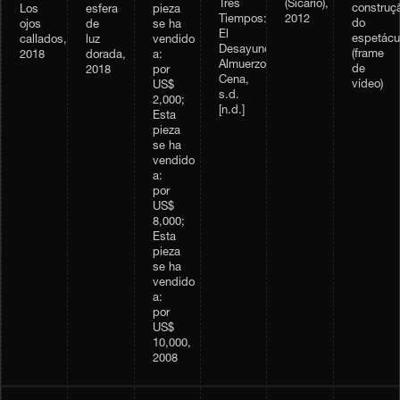
Tres
(Sicario),
construç
Los
esfera
pieza
Tiempos:
2012
do
ojos
de
se ha
El
espetácu
callados,
luz
vendido
Desayuno,
(frame
2018
dorada,
a:
Almuerzo,
de
2018
por
Cena,
vídeo)
US$
s.d.
2,000;
[n.d.]
Esta
pieza
se ha
vendido
a:
por
US$
8,000;
Esta
pieza
se ha
vendido
a:
por
US$
10,000,
2008