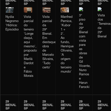
BIENAL
BIENAL
BIENAL
BIENAL
BIENAL
BIENAL
SP
SP
SP
SP
SP
SP
3º
Vista
Vista
Vista
Manfred
Nydia
piso
dos
parcial
parcial
Pernice,
Negromonte,
da
'Terreiros
do
da
'Kubor
'Hídrica:
29ª
da
terreiro
29ª
1 +
Episódios'
Bienal
29ª
'Longe
Bienal.
2'.
com
Bienal
daqui,
Em
Ao
vista
aqui
destaque,
fundo,
para
mesmo',
obra
Henrique
as
proposto
de
Oliveira,
obras
por
Marcelo
'A
de
Marilá
Silveira,
origem
Gil
Dardot
'Tudo
do
Vicente,
e
certo'
terceiro
Nuno
Fábio
mundo'
Ramos
Morais
e
Harun
Farocki
29
29
29
29
29
29
BIENAL
BIENAL
BIENAL
BIENAL
BIENAL
BIENAL
SP
SP
SP
SP
SP
SP