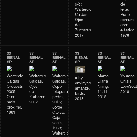
s/d;
de
Waltercio
leite;
Caldas,
Prato
Ojos
comum
de
com
Zurbaran,
elástico,
2017
1978
33
33
33
33
33
33
BIENAL
BIENAL
BIENAL
BIENAL
BIENAL
BIENAL
SP
SP
SP
SP
SP
SP
Waltercio
Waltercio
Waltercio
Mame-
Youmna
ruby
Caldas,
Caldas,
Caldas,
Diarra
Chlala,
onyinyechi
Orquestra,
Ojos
Copo
Niang,
LoveSeat
amanze,
2005;
de
fotografando
11:11,
2018
birds,
O ar
Zurbaran,
pedra,
2018
2018
mais
2017
2015;
próximo,
Jorge
1991
Oteiza,
Caja
vacía,
1958;
Waltercio