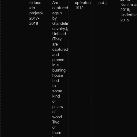
êxtase
Are
opérateur,
[n.d.]
Konfirma
(do
captured
1912
2018;
projeto),
again
Underthi
2017-
by
2015
2018
Glandelinian
cavalry.);
Untitled
(They
are
captured,
and
placed
in a
burning
house
tied
to
some
kind
of
pillars
of
wood.
Two
of
them