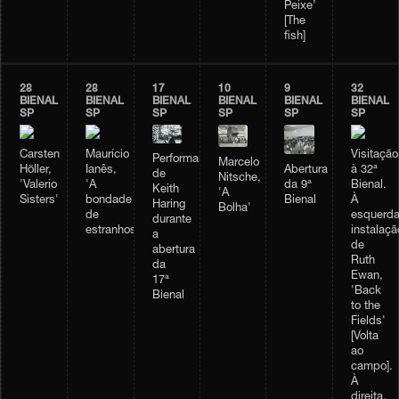
Peixe’
[The
fish]
28
28
17
10
9
32
BIENAL
BIENAL
BIENAL
BIENAL
BIENAL
BIENAL
SP
SP
SP
SP
SP
SP
Carsten
Maurício
Visitação
Performance
Marcelo
Höller,
Ianês,
à 32ª
Abertura
de
Nitsche,
'Valerio
'A
Bienal.
da 9ª
Keith
'A
Sisters'
bondade
À
Bienal
Haring
Bolha'
de
esquerda
durante
estranhos'
instalaçã
a
de
abertura
Ruth
da
Ewan,
17ª
'Back
Bienal
to the
Fields'
[Volta
ao
campo].
À
direita,