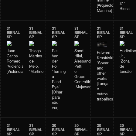
marine'
31ª
[Arqueologia
Bienal
Marinha]
31
31
31
31
31
31
BIENAL
BIENAL
BIENAL
BIENAL
BIENAL
BIENAL
SP
SP
SP
SP
SP
SP
Juan
Thiago
Bik
Sandi
Hudinils
Edward
Carlos
Martins
Van
Hilal,
Jr.,
Krasiński,
Romero,
de
der
Alessandro
'Zona
'Spear
'Violencia'
Melo,
Pol,
Petti
de
and
[Violência]
'Martírio'
'Turning
e
tensão'
other
a
Grupo
works'
Blind
Contrafilé,
[Lança
Eye'
'Mujawara'
e
[Olhar
outros
para
trabalhos]
não
ver]
31
31
30
30
30
30
BIENAL
BIENAL
BIENAL
BIENAL
BIENAL
BIENAL
SP
SP
SP
SP
SP
SP