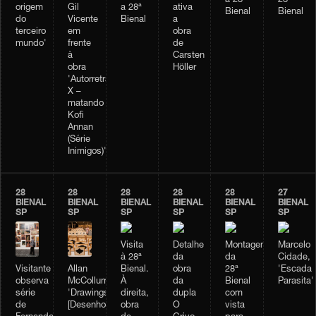
28ª
a 28ª
ativa
origem
Gil
a 28ª
Bienal
Bienal
a
do
Vicente
Bienal
obra
terceiro
em
de
mundo'
frente
Carsten
à
Höller
obra
'Autorretrato
X –
matando
Kofi
Annan
(Série
Inimigos)'
28
28
28
28
28
27
BIENAL
BIENAL
BIENAL
BIENAL
BIENAL
BIENAL
SP
SP
SP
SP
SP
SP
Visita
Detalhe
Montagem
Marcelo
à 28ª
da
da
Cidade,
Visitante
Allan
Bienal.
obra
28ª
'Escada
observa
McCollum,
À
da
Bienal
Parasita'
série
'Drawings'
direita,
dupla
com
de
[Desenhos]
obra
O
vista