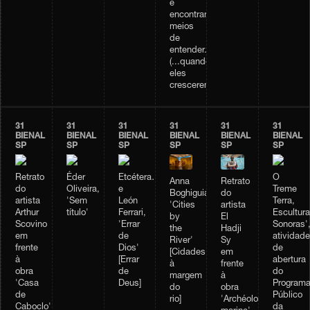
e
encontrando
meios
de
entender...
(...quando
eles
crescerem...)]
31
31
31
31
31
31
BIENAL
BIENAL
BIENAL
BIENAL
BIENAL
BIENAL
SP
SP
SP
SP
SP
SP
Retrato
Éder
Etcétera…
O
Retrato
Anna
do
Oliveira,
e
Treme
do
Boghiguian,
artista
'Sem
León
Terra,
artista
'Cities
Arthur
título'
Ferrari,
Escultur
El
by
Scovino
'Errar
Sonoras'
Hadji
the
em
de
atividade
Sy
River'
frente
Dios'
de
em
[Cidades
à
[Errar
abertura
frente
à
obra
de
do
à
margem
'Casa
Deus]
Program
obra
do
de
Público
'Archéologie
rio]
Caboclo'
da