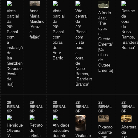
Anna
Vista
Vista
Vão
Detalhe
Alfredo
Maria
parcial
parcial
central
da
Jaar,
Maiolino,
da
da
da
obra
'The
'Arroz
29ª
29ª
29ª
de
eyes
e
Bienal
Bienal
Bienal
Nuno
of
feijão'
com
com
com
Ramos,
Gutete
a
obras
vista
'Bandeir
Emerita'
instalação
de
para
Branca'
[Os
de
Artur
a
olhos
Isa
Barrio
obra
de
Genzken,
de
Gutete
'Strassenfest'
Nuno
Emerita]
[Festa
Ramos,
de
'Bandeira
rua]
Branca'
29
29
28
28
28
28
BIENAL
BIENAL
BIENAL
BIENAL
BIENAL
BIENAL
SP
SP
SP
SP
SP
SP
Henrique
Retrato
Atividade
Abertura
Pixação
Oliveira,
do
educativa
da
durante
Visitante
'A
artista
durante