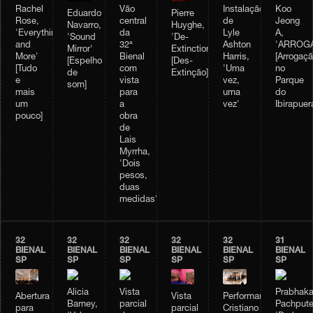
Rachel
Vão
Instalação
Koo
Pierre
Eduardo
Rose,
central
de
Jeong
Huyghe,
Navarro,
'Everything
da
Lyle
A,
'De-
'Sound
and
32ª
Ashton
'ARROGA
Extinction'
Mirror'
More'
Bienal
Harris,
[Arrogaçã
[Des-
[Espelho
[Tudo
com
'Uma
no
Extinção]
de
e
vista
vez,
Parque
som]
mais
para
uma
do
um
a
vez'
Ibirapuer
pouco]
obra
de
Lais
Myrrha,
'Dois
pesos,
duas
medidas'
32
32
32
32
32
31
BIENAL
BIENAL
BIENAL
BIENAL
BIENAL
BIENAL
SP
SP
SP
SP
SP
SP
Alicia
Vista
Prabhaka
Vista
Performance
Abertura
Barney,
parcial
Pachpute
parcial
Cristiano
para