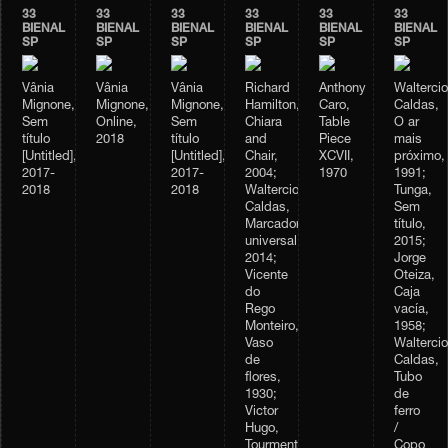
33
33
33
33
33
33
BIENAL
BIENAL
BIENAL
BIENAL
BIENAL
BIENAL
SP
SP
SP
SP
SP
SP
Vânia
Vânia
Vânia
Richard
Anthony
Waltercio
Mignone,
Mignone,
Mignone,
Hamilton,
Caro,
Caldas,
Sem
Online,
Sem
Chiara
Table
O ar
título
2018
título
and
Piece
mais
[Untitled],
[Untitled],
Chair,
XCVII,
próximo,
2017-
2017-
2004;
1970
1991;
2018
2018
Waltercio
Tunga,
Caldas,
Sem
Marcador
título,
universal,
2015;
2014;
Jorge
Vicente
Oteiza,
do
Caja
Rego
vacía,
Monteiro,
1958;
Vaso
Waltercio
de
Caldas,
flores,
Tubo
1930;
de
Victor
ferro
Hugo,
/
Tourmente,
Copo