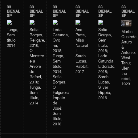
33
33
33
33
33
33
BIENAL
BIENAL
BIENAL
BIENAL
BIENAL
BIENAL
SP
SP
SP
SP
SP
SP
Tunga,
Sofia
Leda
Ana
Sofia
Martin
Sem
Borges,
Catunda,
Prata,
Borges,
Gusinde,
título,
Religare,
Ovo
Miss
Sem
Arturo
2014
2016;
rei,
Natural
título,
&
O
2018;
I;
2018;
Antonio;
Monstro
Tunga,
Sarah
Leda
West
e a
Sem
Lucas,
Catunda,
Tanu;
Árvore
título,
Rabbit,
Eldorado,
Ulen,
de
2014;
2017
2018;
the
Rafael,
Sofia
Sarah
rebel,
2018;
Borges,
Lucas,
1923
Tunga,
O
Silver
Sem
Fulguroso
Hippie,
título,
Ímpeto
2016
2014
de
José;
Sem
título,
2018