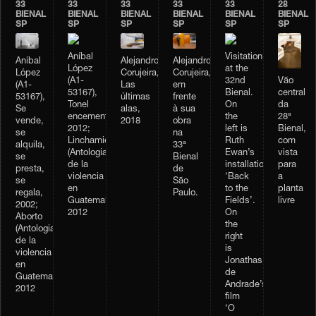
33
33
33
33
33
28
BIENAL
BIENAL
BIENAL
BIENAL
BIENAL
BIENAL
SP
SP
SP
SP
SP
SP
Aníbal
Visitation
Alejandro
Aníbal
Alejandro
López
at the
Corujeira,
López
Corujeira,
Vão
(A1-
32nd
em
(A1-
Las
central
53167),
Bienal.
frente
53167),
últimas
da
Tonel
On
à sua
Se
alas,
28ª
encementado,
the
obra
vende,
2018
Bienal,
2012;
left is
na
se
com
Linchamiento
Ruth
33ª
alquila,
vista
(Antologia
Ewan’s
Bienal
se
para
de la
installation
de
presta,
a
violencia
‘Back
São
se
planta
en
to the
Paulo.
regala,
livre
Guatemala),
Fields’.
2002;
2012
On
Aborto
the
(Antologia
right
de la
is
violencia
Jonathas
en
de
Guatemala),
Andrade’s
2012
film
‘O