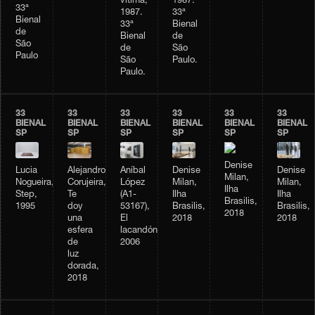
vítima,
1987.
33ª
1987.
33ª
Bienal
33ª
Bienal
de
Bienal
de
São
de
São
Paulo
São
Paulo.
Paulo.
33
33
33
33
33
33
BIENAL
BIENAL
BIENAL
BIENAL
BIENAL
BIENAL
SP
SP
SP
SP
SP
SP
Denise
Lucia
Alejandro
Aníbal
Denise
Denise
Milan,
Nogueira,
Corujeira,
López
Milan,
Milan,
Ilha
Step,
Te
(A1-
Ilha
Ilha
Brasilis,
1995
doy
53167),
Brasilis,
Brasilis,
2018
una
El
2018
2018
esfera
lacandón,
de
2006
luz
dorada,
2018