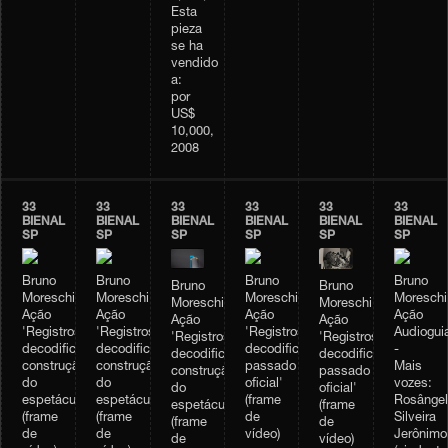
Esta
pieza
se ha
vendido
a:
por
US$
10,000,
2008
33
33
33
33
33
33
BIENAL
BIENAL
BIENAL
BIENAL
BIENAL
BIENAL
SP
SP
SP
SP
SP
SP
Bruno
Bruno
Bruno
Bruno
Bruno
Bruno
Moreschi,
Moreschi,
Moreschi,
Moreschi
Moreschi,
Moreschi,
Ação
Ação
Ação
Ação
Ação
Ação
'Registros
'Registros
'Registros
Audiogui
'Registros
'Registros
decodificados:
decodificados:
decodificados:
-
decodificados:
decodificados:
construção
construção
passado
Mais
passado
construção
do
do
oficial'
vozes:
oficial'
do
espetáculo'
espetáculo'
(frame
Rosângel
(frame
espetáculo'
(frame
(frame
de
Silveira
de
(frame
de
de
vídeo)
Jerônimo
vídeo)
de