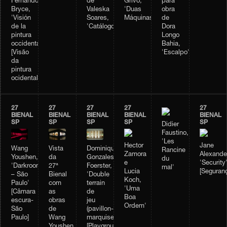
Fernando
de
Grivo,
para
Bryce,
Valeska
'Duas
obra
'Visión
Soares,
Máquinas'
de
de la
'Catálogo'
Dora
pintura
Longo
occidental'
Bahia,
[Visão
'Escalpo'
da
pintura
ocidental]
27
27
27
27
27
BIENAL
BIENAL
BIENAL
BIENAL
BIENAL
SP
SP
SP
SP
SP
Didier
Faustino,
'Les
Hector
Jane
Wang
Vista
Dominique
Rancine
Zamora
Alexande
Youshen,
da
Gonzales-
du
e
'Security
'Darkroom
27ª
Foerster,
mal'
Lucia
[Seguran
– São
Bienal
'Double
Koch,
Paulo'
com
terrain
'Uma
[Câmara
as
de
Boa
escura-
obras
jeu
Ordem'
São
de
(pavillon-
Paulo]
Wang
marquise)'
Youshen,
[Playground