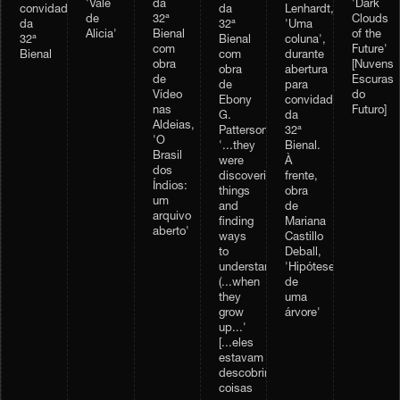
'Vale
da
'Dark
da
Lenhardt,
convidados
de
32ª
Clouds
32ª
'Uma
da
Alicia'
Bienal
of the
Bienal
coluna',
32ª
com
Future'
com
durante
Bienal
obra
[Nuvens
obra
abertura
de
Escuras
de
para
Vídeo
do
Ebony
convidados
nas
Futuro]
G.
da
Aldeias,
Patterson,
32ª
'O
'...they
Bienal.
Brasil
were
À
dos
discovering
frente,
Índios:
things
obra
um
and
de
arquivo
finding
Mariana
aberto'
ways
Castillo
to
Deball,
understand...
'Hipótese
(...when
de
they
uma
grow
árvore'
up...'
[...eles
estavam
descobrindo
coisas