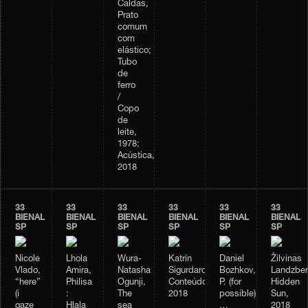
Caldas,
Prato
comum
com
elástico;
Tubo
de
ferro
/
Copo
de
leite,
1978;
Acústica,
2018
33
33
33
33
33
33
BIENAL
BIENAL
BIENAL
BIENAL
BIENAL
BIENAL
SP
SP
SP
SP
SP
SP
Nicole
Lhola
Wura-
Katrín
Daniel
Žilvinas
Vlado,
Amira,
Natasha
Sigurdardóttir,
Bozhkov,
Landzber
“here”
Philisa
Ogunji,
Conteúdo,
P. (for
Hidden
(i
:
The
2018
possible)
Sun,
gaze
Hlala
sea
…
2018