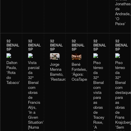
Jonathas
de
Andrade,
'O
Peixe'
32
32
32
32
32
32
BIENAL
BIENAL
BIENAL
BIENAL
BIENAL
BIENAL
SP
SP
SP
SP
SP
SP
Dalton
Vista
Piso
Piso
Jorge
Bené
Paula,
parcial
térreo
térreo
Menna
Fonteles,
'Rota
da
da
da
Barreto,
'Ágora:
do
32ª
32ª
32ª
'Restauro'
OcaTaperaTerreiro'
Tabaco'
Bienal
Bienal
Bienal
com
com
com
obras
vista
destaqu
de
para
para
Francis
as
as
Alÿs,
obras
obras
'In a
de
de
Given
Tracey
Frans
Situation'
Rose,
Krajcberg
[Numa
'A
'Sem