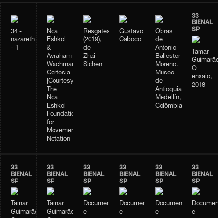
33
BIENAL
SP
34 -
Noa
Resgates
Gustavo
Obras
nazareth
Eshkol
(2019),
Caboco
de
- 1
&
de
Antonio
Tamar
Avraham
Zhai
Ballester
Guimarãe
Wachman
Sichen
Moreno.
O
Cortesia
Museo
ensaio,
[Courtesy]:
de
2018
The
Antioquia.
Noa
Medellín,
Eshkol
Colômbia.
Foundation
for
Movement
Notation
33
33
33
33
33
33
BIENAL
BIENAL
BIENAL
BIENAL
BIENAL
BIENAL
SP
SP
SP
SP
SP
SP
Tamar
Tamar
Documentação
Documentação
Documentação
Documen
Guimarães,
Guimarães,
e
e
e
e