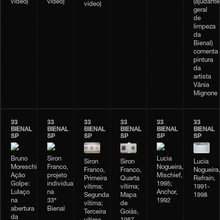
vídeo)
vídeo)
(ajudante
vídeo)
geral
de
limpeza
da
Bienal)
comenta
pintura
da
artista
Vânia
Mignone
33
33
33
33
33
33
BIENAL
BIENAL
BIENAL
BIENAL
BIENAL
BIENAL
SP
SP
SP
SP
SP
SP
Bruno
Siron
Lucia
Siron
Siron
Lucia
Moreschi,
Franco,
Nogueira,
Franco,
Franco,
Nogueira
Ação
projeto
Mischief,
Primeira
Quarta
Refrain,
Golpe:
individual
1995;
vítima;
vítima;
1991-
Lulaço
na
Anchor,
Segunda
Mapa
1998
na
33ª
1992
vítima;
de
abertura
Bienal
Terceira
Goiás,
da