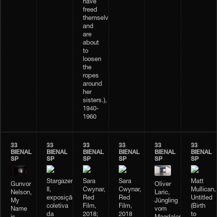
have
freed
themselves,
and
are
about
to
loosen
the
ropes
around
her
sisters.),
1940-
1960
33
33
33
33
33
33
BIENAL
BIENAL
BIENAL
BIENAL
BIENAL
BIENAL
SP
SP
SP
SP
SP
SP
Stargazer
Sara
Sara
Matt
Oliver
Gunvor
II,
Cwynar,
Cwynar,
Mullican,
Laric,
Nelson,
exposição
Red
Red
Untitled
Jüngling
My
coletiva
Film,
Film,
(Birth
vom
Name
da
2018;
2018
to