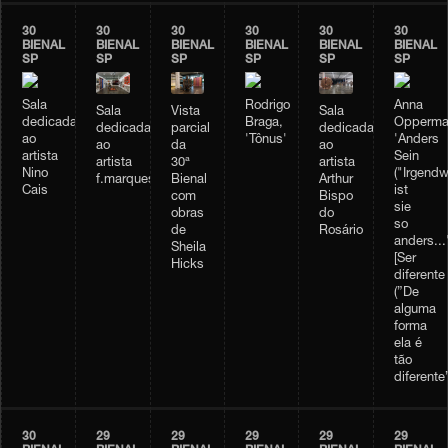
30
30
30
30
30
30
BIENAL
BIENAL
BIENAL
BIENAL
BIENAL
BIENAL
SP
SP
SP
SP
SP
SP
Sala
Rodrigo
Anna
Vista
Sala
Sala
dedicada
Braga,
Opperma
parcial
dedicada
dedicada
ao
'Tônus'
'Anders
da
ao
ao
artista
Sein
30ª
artista
artista
Nino
("Irgendw
Bienal
Arthur
f.marquespenteado
Cais
ist
com
Bispo
sie
obras
do
so
de
Rosário
anders...
Sheila
[Ser
Hicks
diferente
(”De
alguma
forma
ela é
tão
diferente”
30
29
29
29
29
29