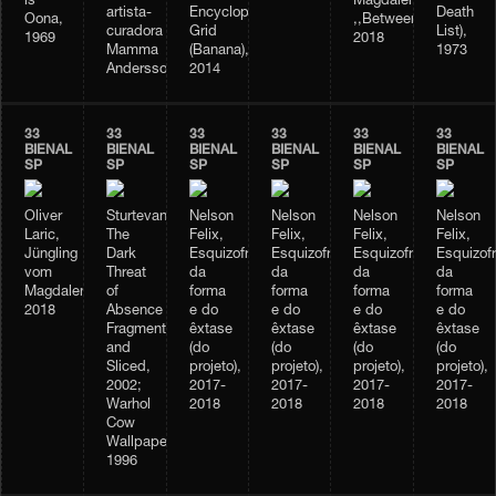
Magdalensberg;
is
artista-
Encyclopedia
Death
,,Betweenness”,
Oona,
curadora
Grid
List),
2018
1969
Mamma
(Banana),
1973
Andersson
2014
33
33
33
33
33
33
BIENAL
BIENAL
BIENAL
BIENAL
BIENAL
BIENAL
SP
SP
SP
SP
SP
SP
Oliver
Sturtevant,
Nelson
Nelson
Nelson
Nelson
Laric,
The
Felix,
Felix,
Felix,
Felix,
Jüngling
Dark
Esquizofrenia
Esquizofrenia
Esquizofrenia
Esquizofr
vom
Threat
da
da
da
da
Magdalensberg,
of
forma
forma
forma
forma
2018
Absence
e do
e do
e do
e do
Fragmented
êxtase
êxtase
êxtase
êxtase
and
(do
(do
(do
(do
Sliced,
projeto),
projeto),
projeto),
projeto),
2002;
2017-
2017-
2017-
2017-
Warhol
2018
2018
2018
2018
Cow
Wallpaper,
1996