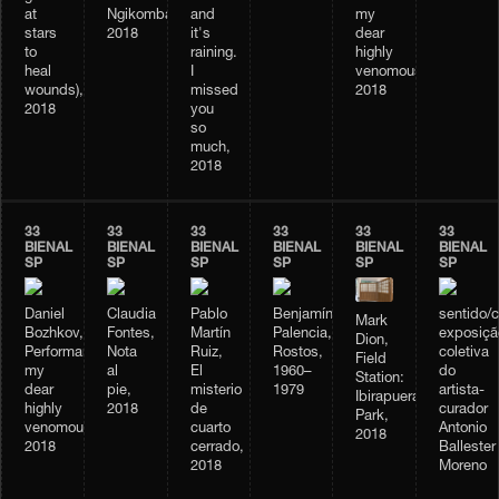
at
Ngikombamthise,
and
my
stars
2018
it's
dear
to
raining.
highly
heal
I
venomous,
wounds),
missed
2018
2018
you
so
much,
2018
33
33
33
33
33
33
BIENAL
BIENAL
BIENAL
BIENAL
BIENAL
BIENAL
SP
SP
SP
SP
SP
SP
Daniel
Claudia
Pablo
Benjamín
sentido/
Mark
Bozhkov,
Fontes,
Martín
Palencia,
exposiçã
Dion,
Performance
Nota
Ruiz,
Rostos,
coletiva
Field
my
al
El
1960–
do
Station:
dear
pie,
misterio
1979
artista-
Ibirapuera
highly
2018
de
curador
Park,
venomous,
cuarto
Antonio
2018
2018
cerrado,
Ballester
2018
Moreno