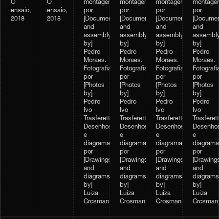
O
O
montagem
montagem
montagem
montage
ensaio,
ensaio,
por
por
por
por
2018
2018
[Documentation
[Documentation
[Documentation
[Documen
and
and
and
and
assembly
assembly
assembly
assembl
by]
by]
by]
by]
Pedro
Pedro
Pedro
Pedro
Moraes.
Moraes.
Moraes.
Moraes.
Fotografias
Fotografias
Fotografias
Fotografi
por
por
por
por
[Photos
[Photos
[Photos
[Photos
by]
by]
by]
by]
Pedro
Pedro
Pedro
Pedro
Ivo
Ivo
Ivo
Ivo
Trasferetti.
Trasferetti.
Trasferetti.
Trasferett
Desenhos
Desenhos
Desenhos
Desenho
e
e
e
e
diagramas,
diagramas,
diagramas,
diagrama
por
por
por
por
[Drawings
[Drawings
[Drawings
[Drawing
and
and
and
and
diagrams
diagrams
diagrams
diagrams
by]
by]
by]
by]
Luiza
Luiza
Luiza
Luiza
Crosman
Crosman
Crosman
Crosman