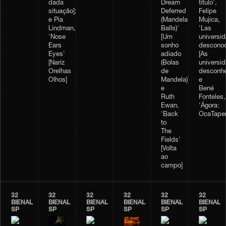
dada
Dream
título',
situação];
Deferred
Felipe
e Pia
(Mandela
Mujica,
Lindman,
Balls)'
'Las
'Nose
[Um
universi
Ears
sonho
desconoc
Eyes'
adiado
[As
[Nariz
(Bolas
universi
Orelhas
de
desconhe
Olhos]
Mandela)];
e
e
Bené
Ruth
Fonteles,
Ewan,
'Ágora:
'Back
OcaTaper
to
The
Fields'
[Volta
ao
campo]
32
32
32
32
32
32
BIENAL
BIENAL
BIENAL
BIENAL
BIENAL
BIENAL
SP
SP
SP
SP
SP
SP