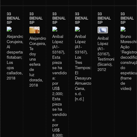
33
33
33
33
33
33
BIENAL
BIENAL
BIENAL
BIENAL
BIENAL
BIENAL
SP
SP
SP
SP
SP
SP
Alejandro
Aníbal
Aníbal
Bruno
Alejandro
Aníbal
Corujeira,
López
López
Moreschi
Corujeira,
López
Al
(A1-
(A1-
Ação
Te
(A1-
despertar,
53167),
53167),
'Registro
doy
53167),
flotaban;
Esta
Los
decodifi
una
Testimonio
Los
pieza
Tres
construç
esfera
(Sicario),
ojos
se ha
Tiempos:
do
de
2012
callados,
vendido
El
espetácu
luz
2018
a:
Desayuno,
(frame
dorada,
por
Almuerzo,
de
2018
US$
Cena,
vídeo)
2,000;
s.d.
Esta
[n.d.]
pieza
se ha
vendido
a:
por
US$
8,000;