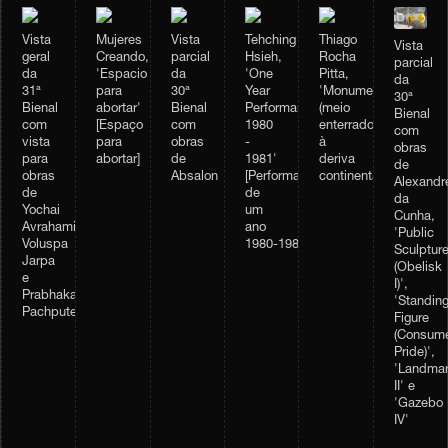
Vista
Mujeres
Vista
Tehching
Thiago
Vista
geral
Creando,
parcial
Hsieh,
Rocha
parcial
da
'Espacio
da
'One
Pitta,
da
31ª
para
30ª
Year
'Monumento
30ª
Bienal
abortar'
Bienal
Performance
(meio
Bienal
com
[Espaço
com
1980
enterrado)
com
vista
para
obras
-
à
obras
para
abortar]
de
1981'
deriva
de
obras
Absalon
[Performance
continental'
Alexandr
de
de
da
Yochai
um
Cunha,
Avrahami,
ano
'Public
Voluspa
1980‑1981]
Sculptur
Jarpa
(Obelisk
e
I)',
Prabhakar
'Standin
Pachpute
Figure
(Consume
Pride)',
'Landma
II' e
'Gazebo
IV'