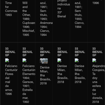
projeto
Time
Will
azul,
azul,
1996
individual
for
and
1991;
1991;
na
Commas,
the
Sem
Sem
33ª
1993
Other,
título,
título,
Bienal
1989;
1993;
1993;
Cupboard,
Anémonas,
Ciervo,
1996;
1994;
1994
Mischief,
Ciervo,
1995
1994
33
33
33
33
33
33
BIENAL
BIENAL
BIENAL
BIENAL
BIENAL
BIENAL
SP
SP
SP
SP
SP
SP
Feliciano
Feliciano
Denise
Denise
Alejandro
Denise
Centurión,
Centurión,
Milan,
Milan,
Corujeira
Milan,
Flores
Elementos,
Ilha
Ilha
Te
Ilha
del
1994;
Brasilis,
Brasilis,
doy
Brasilis,
mal
Gansos,
2018
2018
una
2018
de
1991;
esfera
amor,
Estrella
de
1996
de
luz
mar,
dorada,
1992
2018