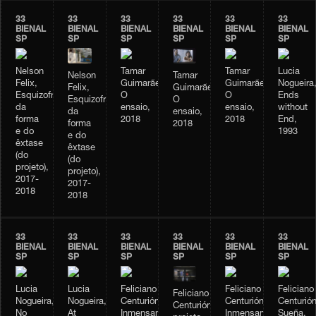
33
33
33
33
33
33
BIENAL
BIENAL
BIENAL
BIENAL
BIENAL
BIENAL
SP
SP
SP
SP
SP
SP
Nelson
Tamar
Tamar
Lucia
Nelson
Tamar
Felix,
Guimarães,
Guimarães,
Nogueira
Felix,
Guimarães,
Esquizofrenia
O
O
Ends
Esquizofrenia
O
da
ensaio,
ensaio,
without
da
ensaio,
forma
2018
2018
End,
forma
2018
e do
1993
e do
êxtase
êxtase
(do
(do
projeto),
projeto),
2017-
2017-
2018
2018
33
33
33
33
33
33
BIENAL
BIENAL
BIENAL
BIENAL
BIENAL
BIENAL
SP
SP
SP
SP
SP
SP
Lucia
Lucia
Feliciano
Feliciano
Feliciano
Feliciano
Nogueira,
Nogueira,
Centurión,
Centurión,
Centurión
Centurión,
No
At
Inmensamente
Inmensamente
Sueña,