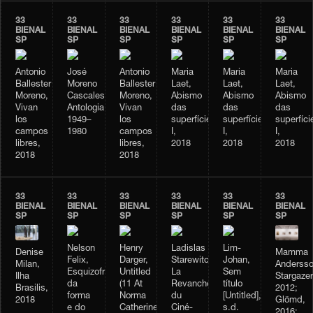
33
33
33
33
33
33
BIENAL
BIENAL
BIENAL
BIENAL
BIENAL
BIENAL
SP
SP
SP
SP
SP
SP
Antonio
José
Antonio
Maria
Maria
Maria
Ballester
Moreno
Ballester
Laet,
Laet,
Laet,
Moreno,
Cascales,
Moreno,
Abismo
Abismo
Abismo
Vivan
Antologia,
Vivan
das
das
das
los
1949–
los
superfícies
superfícies
superfíci
campos
1980
campos
I,
I,
I,
libres,
libres,
2018
2018
2018
2018
2018
33
33
33
33
33
33
BIENAL
BIENAL
BIENAL
BIENAL
BIENAL
BIENAL
SP
SP
SP
SP
SP
SP
Nelson
Henry
Ladislas
Lim-
Denise
Mamma
Felix,
Darger,
Starewitch,
Johan,
Milan,
Andersso
Esquizofrenia
Untitled
La
Sem
Ilha
Stargazer
da
(11 At
Revanche
título
Brasilis,
2012;
forma
Norma
du
[Untitled],
2018
Glömd,
e do
Catherine.
Ciné-
s.d.
2016;